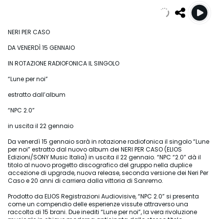
NERI PER CASO
DA VENERDÌ 15 GENNAIO
IN ROTAZIONE RADIOFONICA IL SINGOLO
“Lune per noi”
estratto dall’album
“NPC 2.0”
in uscita il 22 gennaio
Da venerdì 15 gennaio sarà in rotazione radiofonica il singolo “Lune
per noi” estratto dal nuovo album dei NERI PER CASO (ELIOS
Edizioni/SONY Music Italia) in uscita il 22 gennaio. “NPC “2.0” dà il
titolo al nuovo progetto discografico del gruppo nella duplice
accezione di upgrade, nuova release, seconda versione dei Neri Per
Caso e 20 anni di carriera dalla vittoria di Sanremo.
Prodotto da ELIOS Registrazioni Audiovisive, “NPC 2.0” si presenta
come un compendio delle esperienze vissute attraverso una
raccolta di 15 brani. Due inediti “Lune per noi”, la vera rivoluzione