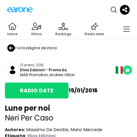
Home
Vitrina
Rankings
Radio date
Ir a la página de inicio
13 enero 2016
Elios Edizioni
- Promo by
MA9 Promotion
,
Andrea Vittori
RADIO DATE
15/01/2016
Lune per noi
Neri Per Caso
Autores
:
Massimo De Devitiis, Mario Mercede
Etiqueta
:
Elios Edizioni