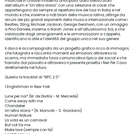
musicale in chiave moderna anticipata dallo stesso titolo
dell’album e “Un’altra storia” con una selezione di cover che
appartengono da sempre al repertorio live dei tour in Italia e nel
mondo e che, insieme a noti brani della musica latina, attinge da
alcuni dei più grandi esponenti della musica internazionale come i
Beatles, Sting, Michael Jackson, George Gershwin, con un omaggio
a Pino Daniele, insieme a Norah Jones e all’attualissima Sia, e che
valorizzate dagli arrangiamenti e le armonizzazioni a cappella,
identificano lo stile e l’identità del gruppo unico nel suo genere.
Il disco è accompagnato da un progetto grafico ricco di immagini,
che fotografa e racconta momenti ed emozioni attraverso la
scarna, ma immediata forza comunicativa tipica dei social e che
trainata dal passato e attraverso il presente proietta i Neri Per Caso
direttamente nel futuro.
Questa la tracklist di “NPC 2.0”:
1.Englishman in New York
Lune per noi* (M. de Divitiis - M. Mercede)
Come away with me
Chandelier
Un’altra storia * (N. Manvati - S. Giordano)
Human Nature
La vida es un carnaval
But not for me
Make love (sempre con te)