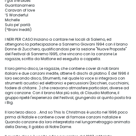
I got the blues
Guantanamera
Caravan of love
‘S Wonderful
Michelle
Sulo pe’ parlà
(*Brani Inediti)
I NERI PER CASO Iniziano a cantare nei locali di Salerno, ed
ottengono la partecipazione a Sanremo Giovani 1994 con il brano
Donne di Zucchero, qualificandosi per la sezione "Nuove Proposte"
del Festival di Sanremo 1995, che vincono con la canzone Le
ragazze, scritta da Mattone ed eseguita a cappella.
Il loro primo disco, Le ragazze, che contiene cover di noti brani
italiani e due canzoni inedite, ottiene 6 dischi di platino. È del 1996 il
loro secondo disco, Strumenti, nel quale la voce si integrava con
strumenti acustici ed elettronici e percussioni (bicchieri, cucchiaini,
fodere di chitarre...) che creavano atmosfere particolari, diverse ad
ogni canzone. Con il brano Mai più sola, di Claudio Mattone, il
gruppo ripeté l'esperienza del Festival, giungendo al quinto posto tra
i Big.
Il loro terzo disco ...And so This Is Christmas è uscito nel 1996 poco
prima di Natale e contiene cover di famose canzoni natalizie e
Quando canzone da loro interpretata nel lungometraggio animato
della Disney, Il gobbo di Notre Dame.