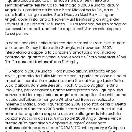
Il quarto disco è uscito a fine novembre del 1997, intitolato
semplicemente Neri Per Caso. Nel maggio 2000 è uscito l'album
Angelo blu, prodotto da Paolo e Pietro Micioni per la EMI, da cui è
stato tratto il singolo estivo Sarà (Heaven Must Be Missing an
Angel), cover in italiano di Heaven Must Be Missing an Angel dei
Tavares. Il 7 giugno 2002 è uscito il CD di raccolta dei loro maggiori
successi, La raccolta, arricchito dagli inediti Amore psicologico e
Tu sei per me.
In occasione dell'uscita della riedizione rimasterizzata e restaurata
del cartone Disney Il Libro della Giungla, nel novembre 2007,
interpretano a cappella la canzone Siamo tuoi amici, il brano
cantato dai quattro avvoltoi. Sono le voci del "coro delle statue" nel
film "la casa dei fantasmi" con E. Murphy.
Il 15 febbraio 2008 è uscito il loro nuovo album, intitolato Angoli
diversi, prodotto da Tullio Mattone e con la partecipazione di undici
importanti nomi della musica italiana (tra cui Mango, Lucio Dalla,
Luca Carboni, Samuele Bersani, i Pooh, Claudio Baglioni e Gino
Paoli) che, per l’occasione, hanno reinterpretato con il gruppo una
canzone del loro repertorio arrangiata «a cappella». Ad anticiparne
l'uscita dell'album è il singolo What a Fool Believes realizzato
insieme a Mario Biondi. Il 28 febbraio 2008 sono stati ospiti di Mietta
al Festival di Sanremo 2008 nella serata dedicata ai duetti, in cui
hanno riarrangiato a cappella assieme alla grande interprete la
canzone Baciami adesso. A marzo del 2009 Angoli diversi vince il
premio di "miglior disco a cappella europeo" assegnato
dall'associazione americana "CARAS" ("Contemporary A Cappella