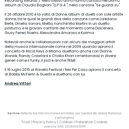
Recording Awards"). Nello stesso anno hanno cantato nell'ultimo
album di Claudio Baglioni "Q.P.G.A.", nella canzone "Se guardi su".
Il 26 ottobre 2010 è la volta di Donne, album di duetti con sole artiste
donne, tra le quali le grandi dive della canzone come Loredana
Bertè, Ornella Vanoni, Mietta, nonché Mia Martini in un duetto
postumo, e le giovani cantanti del momento come Dolcenera,
Giusy Ferreri, Noemi, Alessandra Amoroso e Karima.
Notevoli anche le collaborazioni con alcuni dei maggiori artisti
della musica internazionale come nel 2009 quando aprono il
concerto di Alicia Keys a Milano; duettano anche con Dionne
Warwik, Randy Crawford e Chaka Khan cimentandosi in diversi
generi come il funky, il jazz e anche l'R&B.
Il 16 luglio 2015 al Ravello Festival i Neri Per Caso aprono il concerto
di Bobby McFerrin & Guests e duettano con lui.
Andrea Vittori
EarOne
detecta las transmisiones emitidas por cientos de radios italianas
y extranjeras
Trust
|
Privacy Policy
|
Cookies
|
Preferenze Cookies
Licencia SIAE
: 202600000111