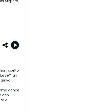
i Migliore,
liani scelto
 Love"
, un
arrivo!
orama dance
ve con
ato a