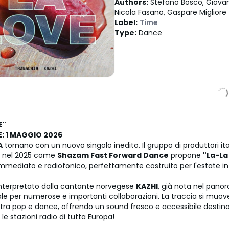
Authors
:
Stefano Bosco, Giovann
Nicola Fasano, Gaspare Migliore
Label
:
Time
Type
:
Dance
E"
: 1 MAGGIO 2026
A
tornano con un nuovo singolo inedito. Il gruppo di produttori ita
nel 2025 come
Shazam Fast Forward Dance
propone
"La-La
mmediato e radiofonico, perfettamente costruito per l'estate in 
 interpretato dalla cantante norvegese
KAZHI
, già nota nel pan
ale per numerose e importanti collaborazioni. La traccia si muo
a tra pop e dance, offrendo un sound fresco e accessibile destin
le stazioni radio di tutta Europa!