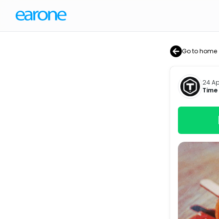
Go to home
24 Ap
Time