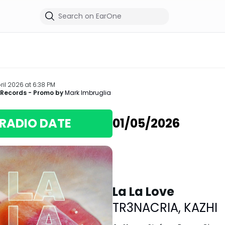
ril 2026 at 6:38 PM
 Records
- Promo by
Mark Imbruglia
RADIO DATE
01/05/2026
La La Love
TR3NACRIA
,
KAZHI