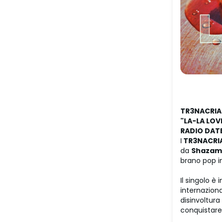
TR3NACRIA
"LA-LA LOV
RADIO DATE
I
TR3NACRI
da
Shazam
brano pop i
Il singolo è
internazion
disinvoltur
conquistare 