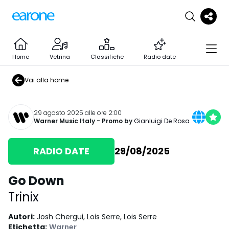
Home
Vetrina
Classifiche
Radio date
Vai alla home
29 agosto 2025 alle ore 2:00
Warner Music Italy
- Promo by
Gianluigi De Rosa
RADIO DATE
29/08/2025
Go Down
Trinix
Autori
:
Josh Chergui, Lois Serre, Lois Serre
Etichetta
:
Warner