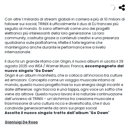
Con oltre 1 miliardo di stream globali in carriera e più di 10 milioni di
follower sui social, TRINIX è ufficialmente il duo di DJ francesi più
seguito al mondo. Si sono affermati come uno dei progetti
elettronici più interessanti della loro generazione. La loro
community, costruita grazie a contenuti creativi e una presenza
quotidiana sulle piattaforme, riflette il forte legame che
mantengono anche durante le performance live a livello
internazionale.
Il duo fa un grande ritorno con Origin, il nuovo album in uscita il 29
agosto 2025 via WEA / Warner Music France,
accompagnato dal
nuovo singolo 'Go Down'
Origin è un album manifesto, che si colloca all’incrocio tra culture
ed emozioni. Concepito come un viaggio musicale intorno al
mondo, questo nuovo progetto trae la sua energia dagli incontri e
dalle differenze: ogni traccia è una tappa, ogni voce un soffio che
viene da altrove. Questo nuovo lavoro è la naturale continuazione
dell’universo di TRINIX – un’alchimia tra creazione musicale e
trasmissione di una cultura ricca e diversificata, che il duo
condivide generosamente da anni sui propri social.
Ascolta il nuovo singolo tratto dall'album 'Go Down'
Gianluigi De Rosa