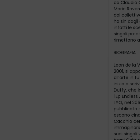
da Claudio C
Maria Rovera
dal colletti
ha sin dagli
infatti le s
singoli prec
rimettono al
BIOGRAFIA
Leon de la 
2001, si app
all’arte in 
inizia a scr
Duffy, che l
l’Ep Endles
LYO, nel 201
pubblicato 
escono cinq
Cacchio cert
immaginario
suoi singoli