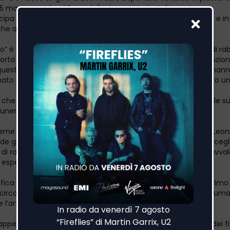
5 marzo per Island Records/Universal Music Italia.
icipa l’atteso album “Leon” in uscita sulle piattaforme digitali e 
nche autografati) da venerdì 22 marzo.
o” è una dichiarazione di accettazione verso il sentimento di ra
orta con sè. L’artista, accompagnato dalla magistrale produzion
uesto brano canalizza l’ira, la frustrazione e il dolore che lo han
o negli ultimi tre anni trasformandoli in musica, dando loro u
 che l’hanno tenuto intrappolato diventano ora motore per le s
Funerale Mio” ne è l’espressione lampante.
sieme ai singoli “Profezia” e “Anima”, anticipa il nuovo album “Leon”
e gli ultimi anni di percorso, artistico e umano, Leon Faun scegli
 di raccontare se stesso e il proprio mondo interiore senza avvale
 espedienti narrativi.
afica del progetto richiama questo concetto mettendo in primo
 circondata dai colori che rappresentano la moltitudine di sfum
l’artista sceglie di svelare attraverso la musica.
pper e attore -Leon è stato protagonista del film “La terra dei fig