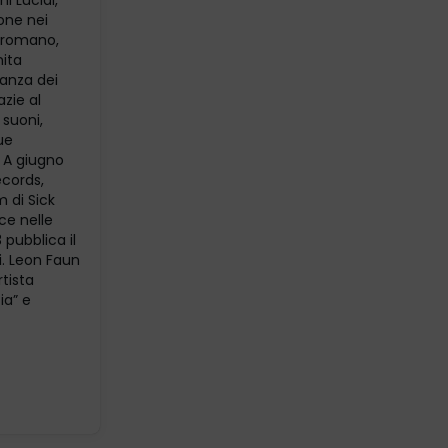
i Lucidi,
one nei
a romano,
nita
nanza dei
zie al
suoni,
ue
. A giugno
ecords,
 di Sick
ce nelle
 pubblica il
i. Leon Faun
tista
ia” e