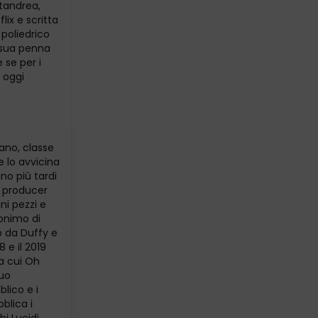
standrea,
lix e scritta
 poliedrico
i sua penna
 se per i
, oggi
ano, classe
e lo avvicina
nno più tardi
il producer
ni pezzi e
donimo di
o da Duffy e
 e il 2019
a cui Oh
suo
lico e i
bblica i