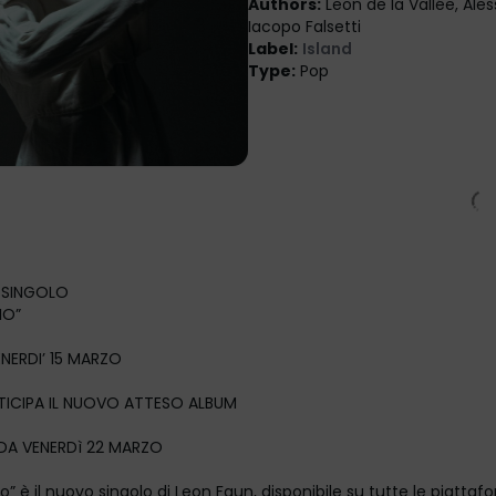
Authors
:
Leon de la Vallée, Ales
Iacopo Falsetti
Label
:
Island
Type
:
Pop
L SINGOLO
MIO”
ENERDI’ 15 MARZO
NTICIPA IL NUOVO ATTESO ALBUM
 DA VENERDì 22 MARZO
o” è il nuovo singolo di Leon Faun, disponibile su tutte le piattafo