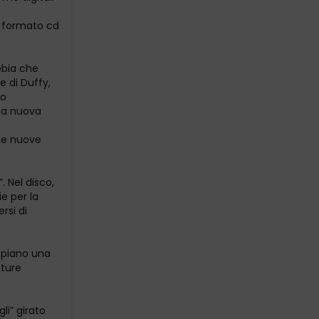
in formato cd
bbia che
e di Duffy,
no
na nuova
ue nuove
. Nel disco,
e per la
rsi di
 piano una
ature
li” girato