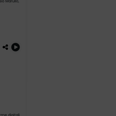
sio Marullo,
rme digitali