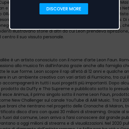
upellini a fianco di nomi illustri come Valeria Golino, Valerio Ma
n e ha preso parte nel cast di “Briganti”, la serie prodotta da Netf
vo GRAMS, prossimamente disponibile sulla piattaforma - l’artista
 esordi dimostrato di sapere intrecciare entrambe le passioni. D
ceneggiature dei videoclip, dal potente impatto immaginifico, che
edenti illustravano storie di altri da cui Leon prendeva ispirazione
 centro il suo vissuto personale.
Vallée è un artista conosciuto con il nome d’arte Leon Faun. Rom
assiona alla musica fin dall’infanzia grazie anche alla famiglia ch
tutte le sue forme. Leon scopre il rap all’età di 12 anni e qualche a
ivere in un ambiente creativo con vari artisti di Fiumicino, tra cui 
o accompagnerà in tutti i suoi progetti più importanti. Dopo alcu
s , prodotto da Duffy e Tha Supreme e pubblicato sotto lo presu
8 esce Animus, il primo singolo sotto il nome Leon Faun, prodott
come New Challenger sul canale YouTube di AAR Music. Tra il 2018
ue brani che rientrano nel progetto delle Cronache di Mairon, tr
ificato disco d’oro con quasi 30 milioni di streaming. Grazie al 
 fuori dal comune, Leon arriva a farsi conoscere dal grande pubb
 vantano a oggi milioni di streams e di visualizzazioni. Nel 2020 pu