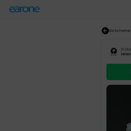
Go to home
15 Ma
Islan