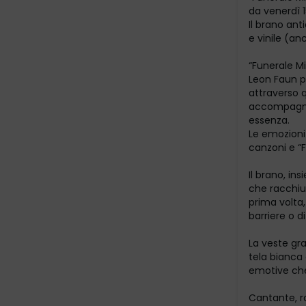
da venerdì 1
Il brano ant
e vinile (a
“Funerale Mi
Leon Faun p
attraverso q
accompagnat
essenza.
Le emozioni
canzoni e “
Il brano, in
che racchiud
prima volta,
barriere o di
La veste gr
tela bianca
emotive che 
Cantante, ra