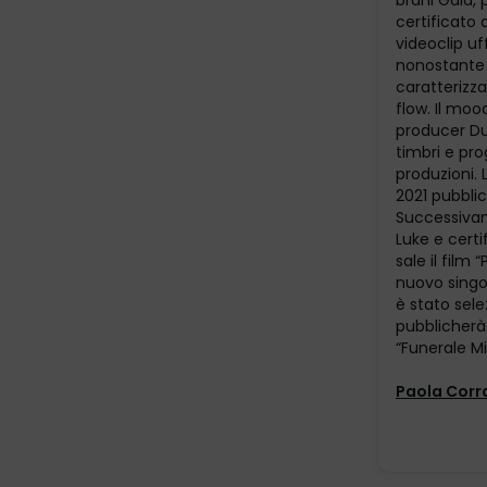
brani Gaia, 
certificato 
videoclip uf
nonostante l
caratterizza
flow. Il mo
producer Du
timbri e pr
produzioni. 
2021 pubblic
Successivam
Luke e certi
sale il film 
nuovo singol
è stato sele
pubblicherà 
“Funerale Mi
Paola Corr