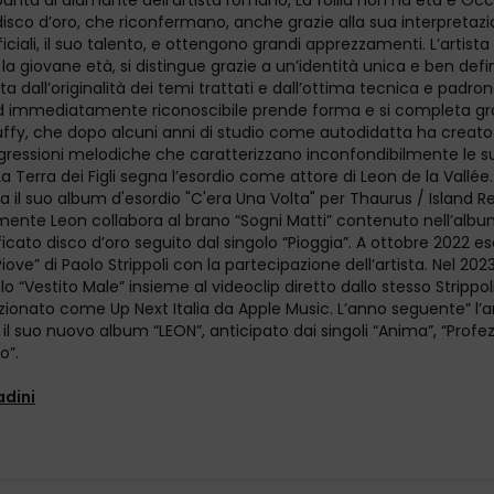
punta di diamante dell'artista romano, La follia non ha età e Occh
disco d’oro, che riconfermano, anche grazie alla sua interpretazi
ficiali, il suo talento, e ottengono grandi apprezzamenti. L’artist
a giovane età, si distingue grazie a un’identità unica e ben defi
ta dall’originalità dei temi trattati e dall’ottima tecnica e padro
od immediatamente riconoscibile prende forma e si completa gra
ffy, che dopo alcuni anni di studio come autodidatta ha creato 
ogressioni melodiche che caratterizzano inconfondibilmente le s
La Terra dei Figli segna l’esordio come attore di Leon de la Vallée
a il suo album d'esordio "C'era Una Volta" per Thaurus / Island R
ente Leon collabora al brano “Sogni Matti” contenuto nell’album
ficato disco d’oro seguito dal singolo “Pioggia”. A ottobre 2022 es
“Piove” di Paolo Strippoli con la partecipazione dell’artista. Nel 2023
o “Vestito Male” insieme al videoclip diretto dallo stesso Strippol
zionato come Up Next Italia da Apple Music. L’anno seguente” l’ar
il suo nuovo album “LEON”, anticipato dai singoli “Anima”, “Profez
o”.
adini