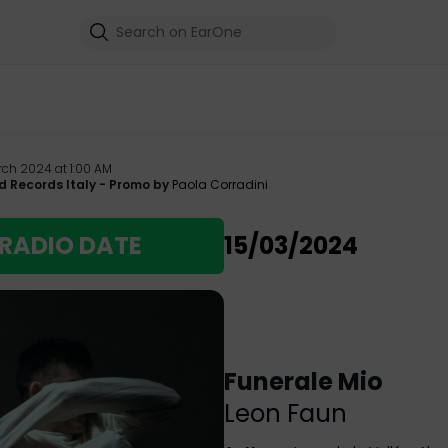
rch 2024 at 1:00 AM
d Records Italy
- Promo by
Paola Corradini
RADIO DATE
15/03/2024
Funerale Mio
Leon Faun