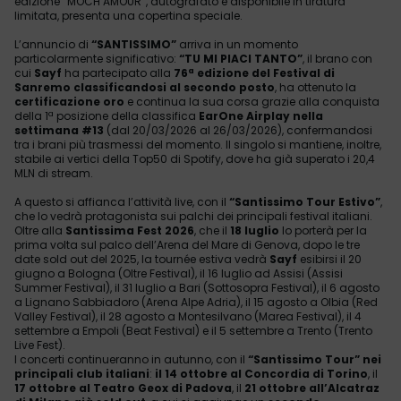
edizione “MOCH AMOUR”, autografato e disponibile in tiratura
limitata, presenta una copertina speciale.
L’annuncio di
“SANTISSIMO”
arriva in un momento
particolarmente significativo:
“TU MI PIACI TANTO”
, il brano con
cui
Sayf
ha partecipato alla
76ª edizione del Festival di
Sanremo
classificandosi al secondo posto
, ha ottenuto la
certificazione oro
e continua la sua corsa grazie alla conquista
della 1ª posizione della classifica
EarOne Airplay nella
settimana #13
(dal 20/03/2026 al 26/03/2026), confermandosi
tra i brani più trasmessi del momento. Il singolo si mantiene, inoltre,
stabile ai vertici della Top50 di Spotify, dove ha già superato i 20,4
MLN di stream.
A questo si affianca l’attività live, con il
“Santissimo Tour Estivo”
,
che lo vedrà protagonista sui palchi dei principali festival italiani.
Oltre alla
Santissima Fest 2026
, che il
18 luglio
lo porterà per la
prima volta sul palco dell’Arena del Mare di Genova, dopo le tre
date sold out del 2025, la tournée estiva vedrà
Sayf
esibirsi il 20
giugno a Bologna (Oltre Festival), il 16 luglio ad Assisi (Assisi
Summer Festival), il 31 luglio a Bari (Sottosopra Festival), il 6 agosto
a Lignano Sabbiadoro (Arena Alpe Adria), il 15 agosto a Olbia (Red
Valley Festival), il 28 agosto a Montesilvano (Marea Festival), il 4
settembre a Empoli (Beat Festival) e il 5 settembre a Trento (Trento
Live Fest).
I concerti continueranno in autunno, con il
“Santissimo Tour” nei
principali club italiani
:
il 14 ottobre al Concordia di Torino
, il
17 ottobre al Teatro Geox di Padova
, il
21 ottobre all’Alcatraz