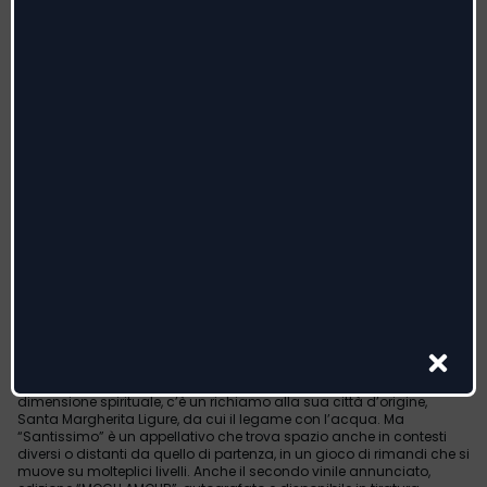
fatta di assenze e promesse sospese.
Il singolo anticipa
“SANTISSIMO”
, progetto che l’artista ha iniziato
a raccontare già da qualche tempo, condividendone il nome in
molte occasioni e regalando ai suoi fan diversi indizi a riguardo,
sia attraverso i social, sia durante i suoi live, e persino sul palco del
Festival di Sanremo 2026, dove nella serata delle cover ha lasciato
trapelare ciò che oggi si prepara a diventare realtà.
“SANTISSIMO”
si preannuncia come il capitolo più completo e rappresentativo
della musica di
Sayf
fino ad ora, un primo lavoro che raccoglie e
amplifica tutte le sfumature della sua identità artistica: il racconto
personale, l’energia dei live, la contaminazione tra generi e culture, e
quella capacità naturale di passare da barre dirette a melodie
apertissime con autenticità e leggerezza.
La copertina del disco, ideata da Gabriele Frisone e scattata da
Alberto Barboni, rispecchia in modo fedele il viaggio personale e
artistico di
Sayf
. La composizione visiva richiama il principio dello
yin e dello yang: mentre la pantera è simbolo di istinto, forza e
oscurità, il corpo nudo dell’artista immerso nell’acqua introduce a
una dimensione più pura e spirituale. L’artwork racchiude in sé tutti i
diversi elementi che compongono il mondo del titolo
“SANTISSIMO”
, ricorrente nella produzione di
Sayf
: accanto alla
dimensione spirituale, c’è un richiamo alla sua città d’origine,
Santa Margherita Ligure, da cui il legame con l’acqua. Ma
“Santissimo” è un appellativo che trova spazio anche in contesti
diversi o distanti da quello di partenza, in un gioco di rimandi che si
muove su molteplici livelli. Anche il secondo vinile annunciato,