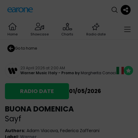
Home
Showcase
Charts
Radio date
Go to home
23 April 2026 at 2:00 AM
Warner Music Italy
- Promo by
Margherita Conoci
RADIO DATE
01/05/2026
BUONA DOMENICA
Sayf
Authors
:
Adam Viacava, Federica Zafferani
Label
:
Warner