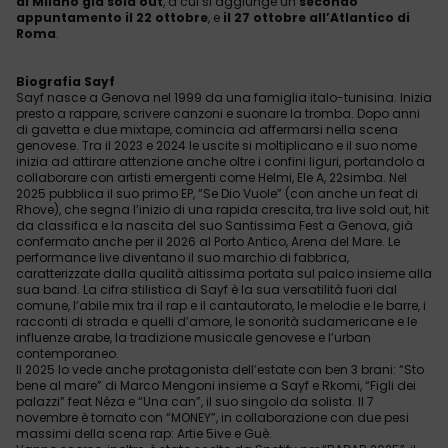
di Milano
già sold out
, a cui si aggiunge un
secondo
appuntamento il 22 ottobre
, e
il 27 ottobre all’Atlantico di
Roma
.
Biografia Sayf
Sayf nasce a Genova nel 1999 da una famiglia italo-tunisina. Inizia
presto a rappare, scrivere canzoni e suonare la tromba. Dopo anni
di gavetta e due mixtape, comincia ad affermarsi nella scena
genovese. Tra il 2023 e 2024 le uscite si moltiplicano e il suo nome
inizia ad attirare attenzione anche oltre i confini liguri, portandolo a
collaborare con artisti emergenti come Helmi, Ele A, 22simba. Nel
2025 pubblica il suo primo EP, “Se Dio Vuole” (con anche un feat di
Rhove), che segna l’inizio di una rapida crescita, tra live sold out, hit
da classifica e la nascita del suo Santissima Fest a Genova, già
confermato anche per il 2026 al Porto Antico, Arena del Mare. Le
performance live diventano il suo marchio di fabbrica,
caratterizzate dalla qualità altissima portata sul palco insieme alla
sua band. La cifra stilistica di Sayf è la sua versatilità fuori dal
comune, l’abile mix tra il rap e il cantautorato, le melodie e le barre, i
racconti di strada e quelli d’amore, le sonorità sudamericane e le
influenze arabe, la tradizione musicale genovese e l’urban
contemporaneo.
Il 2025 lo vede anche protagonista dell’estate con ben 3 brani: “Sto
bene al mare” di Marco Mengoni insieme a Sayf e Rkomi, “Figli dei
palazzi” feat Néza e “Una can”, il suo singolo da solista. Il 7
novembre è tornato con “MONEY”, in collaborazione con due pesi
massimi della scena rap: Artie 5ive e Guè.