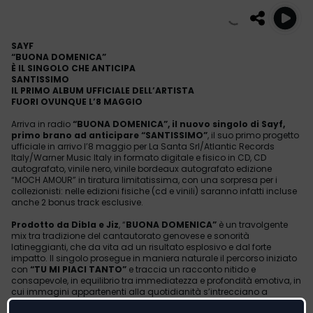
SAYF
“BUONA DOMENICA”
È IL SINGOLO CHE ANTICIPA
SANTISSIMO
IL PRIMO ALBUM UFFICIALE DELL’ARTISTA
FUORI OVUNQUE L’
8 MAGGIO
Arriva in radio
“BUONA DOMENICA”, il nuovo singolo di Sayf,
primo brano ad anticipare “SANTISSIMO”
, il suo primo progetto
ufficiale in arrivo l’8 maggio per La Santa Srl/Atlantic Records
Italy/Warner Music Italy in formato digitale e fisico in CD, CD
autografato, vinile nero, vinile bordeaux autografato edizione
“MOCH AMOUR” in tiratura limitatissima, con una sorpresa per i
collezionisti: nelle edizioni fisiche (cd e vinili) saranno infatti incluse
anche 2 bonus track esclusive.
Prodotto da Dibla e Jiz
, “
BUONA DOMENICA”
è un travolgente
mix tra tradizione del cantautorato genovese e sonorità
latineggianti, che da vita ad un risultato esplosivo e dal forte
impatto. Il singolo prosegue in maniera naturale il percorso iniziato
con
“TU MI PIACI TANTO”
e traccia un racconto nitido e
consapevole, in equilibrio tra immediatezza e profondità emotiva, in
cui immagini appartenenti alla quotidianità s’intrecciano a
sonorità leggere per raccontare, tra le righe, una distanza familiare