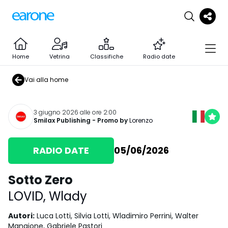
Home
Vetrina
Classifiche
Radio date
Vai alla home
3 giugno 2026 alle ore 2:00
Smilax Publishing
- Promo by
Lorenzo
RADIO DATE
05/06/2026
Sotto Zero
LOVID
,
Wlady
Autori
:
Luca Lotti, Silvia Lotti, Wladimiro Perrini, Walter
Mangione, Gabriele Pastori