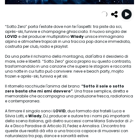
“Sotto Zero” porta l'estate dove non te l'aspetti: tra piste da sci,
après-ski, funivie e champagne ghiacciato. Il nuovo singolo dei
LOVID
e del producer multiplatino
Wlady
unisce immaginario
alpino e atmosfere tropicali in una traccia pop dance immediata,
costruita per club, radio e playlist.
Da una parte il richiamo della montagna, dall'altra il desiderio di
mare, sole e libertà. “Sotto Zero” gioca proprio su questo contrasto,
trasformandolo in una canzone che supera le stagioni e racconta
una notte in cui tutto può convivere: neve e beach party, mojito
frozen e après-ski, funivia e jet ski.
Il ritornello racchiude l'anima del brano:
“Sotto il sole o sotto
zero basta che mi ami davvero”
. Una frase semplice, diretta e
memorabile che accompagna una produzione fresca, radiofonica
e contemporanea.
A firmare il singolo sono i
LOVID
, duo formato dai fratelli Luca e
Silvia Lotti, e
Wlady
, DJ, producer e autore tra i nomi più importanti
della scena italiana, già dietro successi come Maria Salvador di J-
Ax e Disco Paradise di Articolo 31, Fedez e Annalisa. L'incontro tra
queste due realtà dà vita a una traccia capace di muoversi con
naturalezza tra pop, dance e sonorità estive.