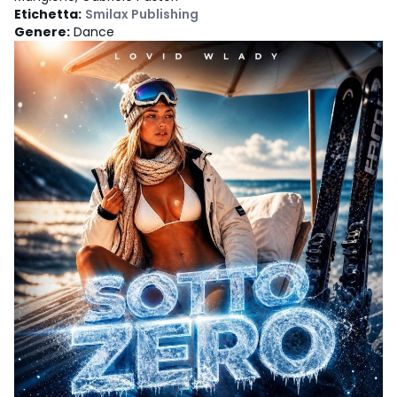
Etichetta
:
Smilax Publishing
Genere
:
Dance