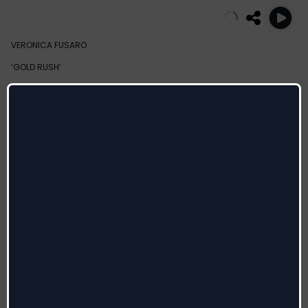
VERONICA FUSARO
‘GOLD RUSH’
IL NUOVO SINGOLO,
L’ULTIMA ANTICIPAZIONE TRATTA DA
‘LOOKING FOR CONNECTION’, IL DISCO IN ARRIVO IL 24 OTTOBRE
‘Gold Rush’ radio date: 26 settembre
‘Gold Rush’ è un scintillante inno pop dai beat travolgenti:
tra i brani più energici di ‘Looking For Connection’,
racchiude l’anima indie dell’artista dalle origini italiane, inserita da
IMPALA
tra i ‘100 artists to watch’ nel 2025
https://bfan.link/GoldRush
etichetta: deepdive records
sulle piattaforme digitali da venerdì 26 settembre