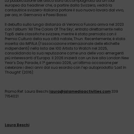
La pubblicazione del disco sarà accompagnata da un tour
europeo da headliner che, a partire dalla Svizzera, vedrà la
cantautrice svizzero-italiana portare il suo nuovo lavoro dal vivo,
per ora, in Germania e Paesi Bassi.
Il debutto sulla lunga distanza di Veronica Fusaro arriva nel 2023
con l’album ‘All The Colors Of The Sky’, entrato direttamente nella
Top5 delle classifiche svizzere, mentre è stata premiata con il
Premio Cultura della sua città natale, Thun. Recentemente, è stata
inserita da IMPALA (l’associazione internazionale delle etichette
indipendenti) nella lista dei 100 Artists to Watch nel 2025,
consolidando la sua reputazione come una delle voci emergenti
più interessanti d’Europa. Il 2026 inizierà con un live alla London New
Year’s Day Parade, il 1° gennaio 2026, un’ottima occasione per
celebrare i dieci anni dal suo esordio con l’ep autoprodotto ‘Lost In
Thought’ (2016).
Promo Ref: Laura Beschi
laura@jalamediaactivities.com
339
7154021
Laura Beschi