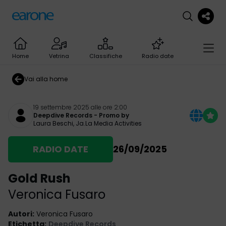
Home
Vetrina
Classifiche
Radio date
Vai alla home
19 settembre 2025 alle ore 2:00
Deepdive Records
- Promo by
Laura Beschi
,
Ja.La Media Activities
RADIO DATE
26/09/2025
Gold Rush
Veronica Fusaro
Autori
:
Veronica Fusaro
Etichetta
:
Deepdive Records