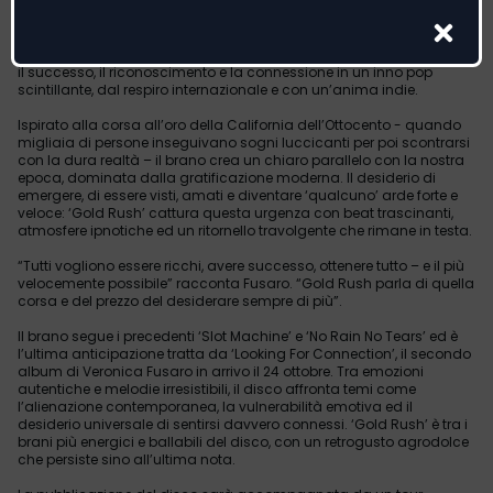
il brano è accompagnato dal video, che verrà pubblicato il 26
settembre
Con ‘Gold Rush’ Veronica Fusaro trasforma la corsa frenetica verso
il successo, il riconoscimento e la connessione in un inno pop
scintillante, dal respiro internazionale e con un’anima indie.
Ispirato alla corsa all’oro della California dell’Ottocento - quando
migliaia di persone inseguivano sogni luccicanti per poi scontrarsi
con la dura realtà – il brano crea un chiaro parallelo con la nostra
epoca, dominata dalla gratificazione moderna. Il desiderio di
emergere, di essere visti, amati e diventare ‘qualcuno’ arde forte e
veloce: ‘Gold Rush’ cattura questa urgenza con beat trascinanti,
atmosfere ipnotiche ed un ritornello travolgente che rimane in testa.
“Tutti vogliono essere ricchi, avere successo, ottenere tutto – e il più
velocemente possibile” racconta Fusaro. “Gold Rush parla di quella
corsa e del prezzo del desiderare sempre di più”.
Il brano segue i precedenti ‘Slot Machine’ e ‘No Rain No Tears’ ed è
l’ultima anticipazione tratta da ‘Looking For Connection’, il secondo
album di Veronica Fusaro in arrivo il 24 ottobre. Tra emozioni
autentiche e melodie irresistibili, il disco affronta temi come
l’alienazione contemporanea, la vulnerabilità emotiva ed il
desiderio universale di sentirsi davvero connessi. ‘Gold Rush’ è tra i
brani più energici e ballabili del disco, con un retrogusto agrodolce
che persiste sino all’ultima nota.