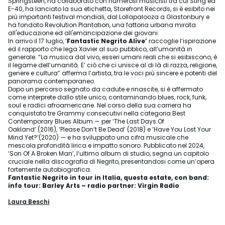
Springsteen, ha collaborato con numerosi musicisti tra cui Sting ed
E-40, ha lanciato la sua etichetta, Storefront Records, si è esibito nei
più importanti festival mondiali, dal Lollapalooza a Glastonbury e
ha fondato Revolution Plantation, una fattoria urbana mirata
all'educazione ed all'emancipazione dei giovani.
In arrivo il 17 luglio, ‘
Fantastic Negrito Alive’
raccoglie l’ispirazione
ed il rapporto che lega Xavier al suo pubblico, all’umanità in
generale. “La musica dal vivo, esseri umani reali che si esibiscono, è
il legame dell’umanità. E’ ciò che ci unisce al di là di razza, religione,
genere e cultura” afferma l’artista, tra le voci più sincere e potenti del
panorama contemporaneo.
Dopo un percorso segnato da cadute e rinascite, si è affermato
come interprete dallo stile unico, contaminando blues, rock, funk,
soul e radici afroamericane. Nel corso della sua carriera ha
conquistato tre Grammy consecutivi nella categoria Best
Contemporary Blues Album — per ‘The Last Days Of
Oakland’ (2016), ‘Please Don’t Be Dead’ (2018) e ‘Have You Lost Your
Mind Yet?’(2020) — e ha sviluppato una cifra musicale che
mescola profondità lirica e impatto sonoro. Pubblicato nel 2024,
‘Son Of A Broken Man’, l’ultimo album di studio, segna un capitolo
cruciale nella discografia di Negrito, presentandosi come un’opera
fortemente autobiografica.
Fantastic Negrito in tour in Italia, questa estate, con band:
info tour: Barley Arts – radio partner: Virgin Radio
Laura Beschi