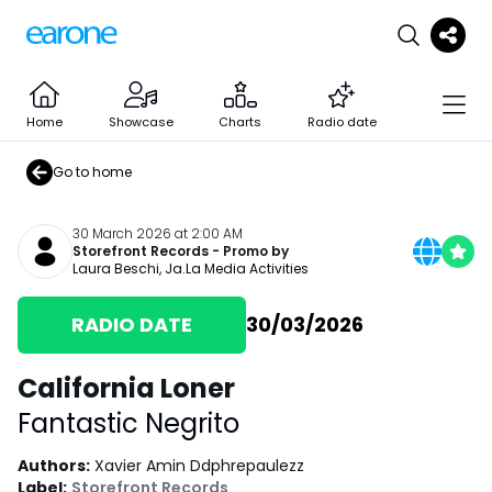
Home
Showcase
Charts
Radio date
Go to home
30 March 2026 at 2:00 AM
Storefront Records
- Promo by
Laura Beschi
,
Ja.La Media Activities
RADIO DATE
30/03/2026
California Loner
Fantastic Negrito
Authors
:
Xavier Amin Ddphrepaulezz
Label
:
Storefront Records