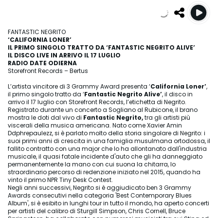
FANTASTIC NEGRITO
‘CALIFORNIA LONER’
IL PRIMO SINGOLO TRATTO DA ‘FANTASTIC NEGRITO ALIVE’
IL DISCO LIVE IN ARRIVO IL 17 LUGLIO
RADIO DATE ODIERNA
Storefront Records – Bertus
L’artista vincitore di 3 Grammy Award presenta ‘
California Loner’
,
il primo singolo tratto da ‘
Fantastic Negrito Alive’
, il disco in
arrivo il 17 luglio con Storefront Records, l’etichetta di Negrito.
Registrato durante un concerto a Sogliano al Rubicone, il brano
mostra le doti dal vivo di
Fantastic Negrito,
tra gli artisti più
viscerali della musica americana. Nato come Xavier Amin
Ddphrepaulezz, si è parlato molto della storia singolare di Negrito: i
suoi primi anni di crescita in una famiglia musulmana ortodossa, il
fallito contratto con una major che lo ha allontanato dall'industria
musicale, il quasi fatale incidente d'auto che gli ha danneggiato
permanentemente la mano con cui suona la chitarra, lo
straordinario percorso di redenzione iniziato nel 2015, quando ha
vinto il primo NPR Tiny Desk Contest.
Negli anni successivi, Negrito si è aggiudicato ben 3 Grammy
Awards consecutivi nella categoria 'Best Contemporary Blues
Album', si è esibito in lunghi tour in tutto il mondo, ha aperto concerti
per artisti del calibro di Sturgill Simpson, Chris Cornell, Bruce