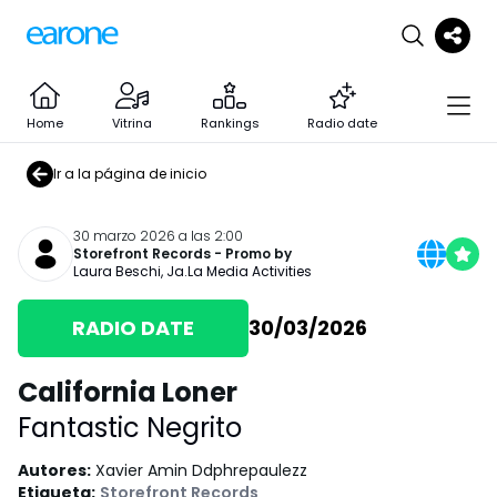
Home
Vitrina
Rankings
Radio date
Ir a la página de inicio
30 marzo 2026 a las 2:00
Storefront Records
- Promo by
Laura Beschi
,
Ja.La Media Activities
RADIO DATE
30/03/2026
California Loner
Fantastic Negrito
Autores
:
Xavier Amin Ddphrepaulezz
Etiqueta
:
Storefront Records