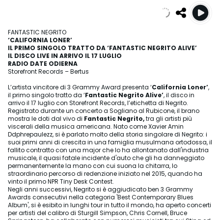
FANTASTIC NEGRITO
‘CALIFORNIA LONER’
IL PRIMO SINGOLO TRATTO DA ‘FANTASTIC NEGRITO ALIVE’
IL DISCO LIVE IN ARRIVO IL 17 LUGLIO
RADIO DATE ODIERNA
Storefront Records – Bertus
L’artista vincitore di 3 Grammy Award presenta ‘
California Loner’
,
il primo singolo tratto da ‘
Fantastic Negrito Alive’
, il disco in
arrivo il 17 luglio con Storefront Records, l’etichetta di Negrito.
Registrato durante un concerto a Sogliano al Rubicone, il brano
mostra le doti dal vivo di
Fantastic Negrito,
tra gli artisti più
viscerali della musica americana. Nato come Xavier Amin
Ddphrepaulezz, si è parlato molto della storia singolare di Negrito: i
suoi primi anni di crescita in una famiglia musulmana ortodossa, il
fallito contratto con una major che lo ha allontanato dall'industria
musicale, il quasi fatale incidente d'auto che gli ha danneggiato
permanentemente la mano con cui suona la chitarra, lo
straordinario percorso di redenzione iniziato nel 2015, quando ha
vinto il primo NPR Tiny Desk Contest.
Negli anni successivi, Negrito si è aggiudicato ben 3 Grammy
Awards consecutivi nella categoria 'Best Contemporary Blues
Album', si è esibito in lunghi tour in tutto il mondo, ha aperto concerti
per artisti del calibro di Sturgill Simpson, Chris Cornell, Bruce