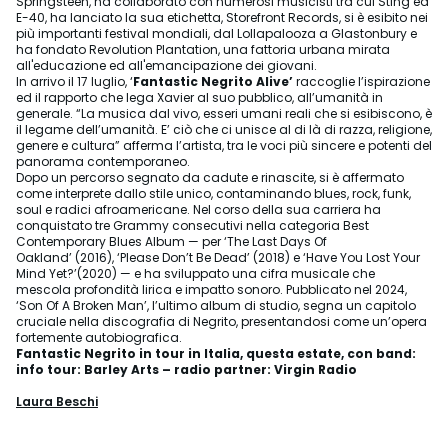
Springsteen, ha collaborato con numerosi musicisti tra cui Sting ed
E-40, ha lanciato la sua etichetta, Storefront Records, si è esibito nei
più importanti festival mondiali, dal Lollapalooza a Glastonbury e
ha fondato Revolution Plantation, una fattoria urbana mirata
all'educazione ed all'emancipazione dei giovani.
In arrivo il 17 luglio, ‘
Fantastic Negrito Alive’
raccoglie l’ispirazione
ed il rapporto che lega Xavier al suo pubblico, all’umanità in
generale. “La musica dal vivo, esseri umani reali che si esibiscono, è
il legame dell’umanità. E’ ciò che ci unisce al di là di razza, religione,
genere e cultura” afferma l’artista, tra le voci più sincere e potenti del
panorama contemporaneo.
Dopo un percorso segnato da cadute e rinascite, si è affermato
come interprete dallo stile unico, contaminando blues, rock, funk,
soul e radici afroamericane. Nel corso della sua carriera ha
conquistato tre Grammy consecutivi nella categoria Best
Contemporary Blues Album — per ‘The Last Days Of
Oakland’ (2016), ‘Please Don’t Be Dead’ (2018) e ‘Have You Lost Your
Mind Yet?’(2020) — e ha sviluppato una cifra musicale che
mescola profondità lirica e impatto sonoro. Pubblicato nel 2024,
‘Son Of A Broken Man’, l’ultimo album di studio, segna un capitolo
cruciale nella discografia di Negrito, presentandosi come un’opera
fortemente autobiografica.
Fantastic Negrito in tour in Italia, questa estate, con band:
info tour: Barley Arts – radio partner: Virgin Radio
Laura Beschi