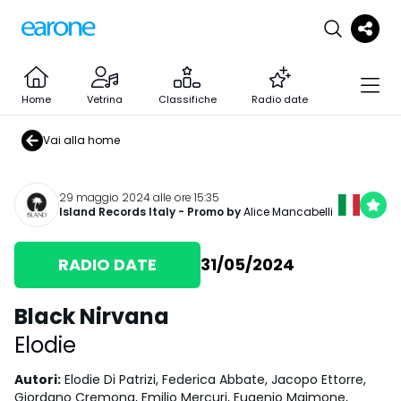
Home
Vetrina
Classifiche
Radio date
Vai alla home
29 maggio 2024 alle ore 15:35
Island Records Italy
- Promo by
Alice Mancabelli
RADIO DATE
31/05/2024
Black Nirvana
Elodie
Autori
:
Elodie Di Patrizi, Federica Abbate, Jacopo Ettorre,
Giordano Cremona, Emilio Mercuri, Eugenio Maimone,