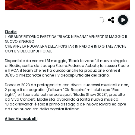
Elodie
IL GRANDE RITORNO PARTE DA “BLACK NIRVANA” VENERDI’ 31 MAGGIO IL
NUOVO SINGOLO
CHE APRE LA NUOVA ERA DELLA POPSTAR IN RADIO e IN DIGITALE ANCHE
CON IL VIDEOCLIP UFFICIALE
Disponibile da venerdì 31 maggio, "Black Nirvana", il nuovo singolo
di Elodie, scritto da Jacopo Ettorre, Federica Abbate, la stessa Elodie
e ITACA, il team che ne ha curato anche la produzione, online il
31/05 a mezzanotte anche il videoclip ufficiale del brano.
Dopo un 2023 da protagonista con diversi successi musicali e non,
2 progetti discografici (l’album “Ok. Respira” + il clubtape “Red
Light”) e il tour sold out nei palasport “Elodie Show 2023”, prodotto
da Vivo Concerti, Elodie sta lavorando a tanta nuova musica.
“Black Nirvana” è solo il primo assaggio del nuovo lavoro ed apre
ad una nuova era della popstar italiana.
Alice Mancabelli