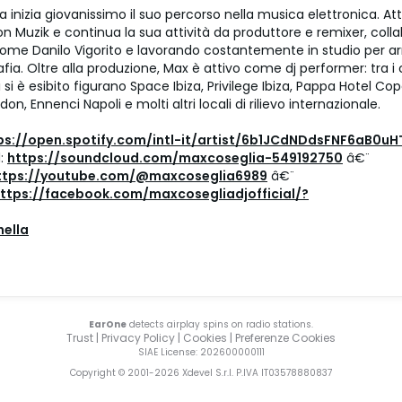
 inizia giovanissimo il suo percorso nella musica elettronica. A
on Muzik e continua la sua attività da produttore e remixer, col
come Danilo Vigorito e lavorando costantemente in studio per arr
fia. Oltre alla produzione, Max è attivo come dj performer: tra i c
i si è esibito figurano Space Ibiza, Privilege Ibiza, Pappa Hotel C
on, Ennenci Napoli e molti altri locali di rilievo internazionale.
ps://open.spotify.com/intl-it/artist/6b1JCdNDdsFNF6aB0uH
:
https://soundcloud.com/maxcoseglia-549192750
â€¨
ttps://youtube.com/@maxcoseglia6989
â€¨
ttps://facebook.com/maxcosegliadjofficial/?
hella
EarOne
detects airplay spins on radio stations.
Trust
|
Privacy Policy
|
Cookies
|
Preferenze Cookies
SIAE License
: 202600000111
Copyright © 2001-
2026
Xdevel S.r.l. P.IVA IT03578880837