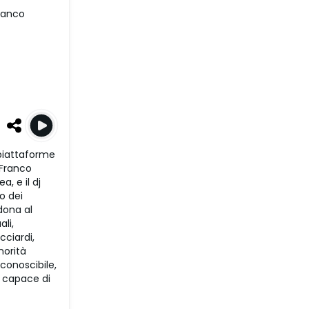
ranco
 piattaforme
 Franco
, e il dj
o dei
dona al
li,
cciardi,
norità
iconoscibile,
e capace di