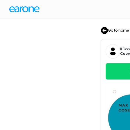
Go to home
11 De
Cuore