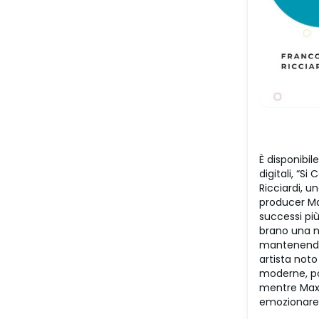
È disponibil
digitali, “S
Ricciardi, u
producer Ma
successi più
brano una nu
mantenendo p
artista not
moderne, pop
mentre Max 
emozionare 