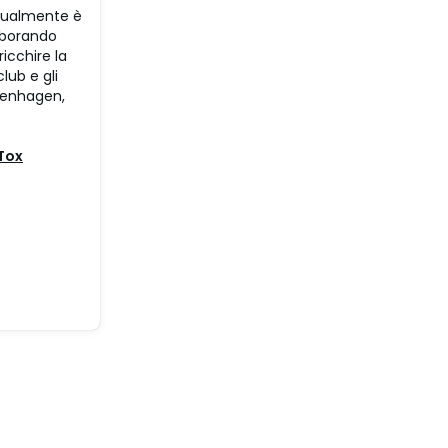
ttualmente è
laborando
icchire la
lub e gli
openhagen,
Tox