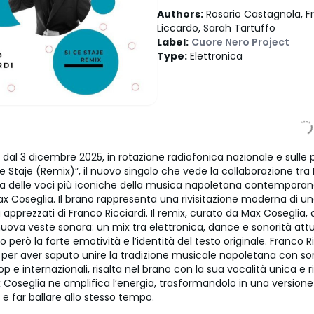
Authors
:
Rosario Castagnola, F
Liccardo, Sarah Tartuffo
Label
:
Cuore Nero Project
Type
:
Elettronica
e dal 3 dicembre 2025, in rotazione radiofonica nazionale e sulle
i Ce Staje (Remix)”, il nuovo singolo che vede la collaborazione tra
na delle voci più iconiche della musica napoletana contemporanea
x Coseglia. Il brano rappresenta una rivisitazione moderna di un
 apprezzati di Franco Ricciardi. Il remix, curato da Max Coseglia, 
ova veste sonora: un mix tra elettronica, dance e sonorità attua
erò la forte emotività e l’identità del testo originale. Franco Ri
o per aver saputo unire la tradizione musicale napoletana con so
 e internazionali, risalta nel brano con la sua vocalità unica e r
Coseglia ne amplifica l’energia, trasformandolo in una version
e far ballare allo stesso tempo.