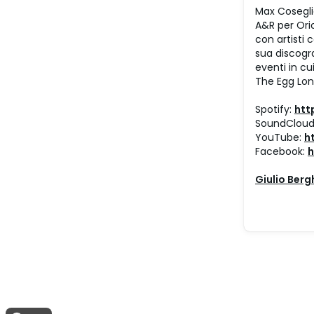
Max Coseglia
A&R per Ori
con artisti 
sua discogra
eventi in cu
The Egg Lond
Spotify:
htt
SoundCloud
YouTube:
h
Facebook:
h
Giulio Berg