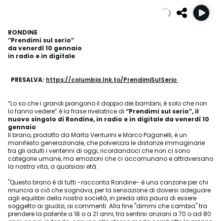
RONDINE
“
Prendimi sul serio
”
da venerdì 10 gennaio
in radio e in digitale
PRESALVA:
https://columbia.lnk.to/PrendimiSulSerio
“Lo so che i grandi piangono il doppio dei bambini, è solo che non
lo fanno vedere” è la frase rivelatrice di
“Prendimi sul serio”, il
nuovo singolo di Rondine, in radio e in digitale da venerdì 10
gennaio
.
Il brano, prodotto da Marta Venturini e Marco Paganelli, è un
manifesto generazionale, che polverizza le distanze immaginarie
tra gli adulti i ventenni di oggi, ricordandoci che non ci sono
categorie umane, ma emozioni che ci accomunano e attraversano
la nostra vita, a qualsiasi età.
"Questo brano é di tutti -racconta Rondine- é una canzone per chi
rinuncia a ciò che sognava, per la sensazione di doversi adeguare
agli equilibri della nostra società, in preda alla paura di essere
soggetto ai giudizi, ai commenti. Alla fine "dimmi che cambia" tra
prendere la patente a 18 o a 21 anni, tra sentirsi anziani a 70 o ad 80