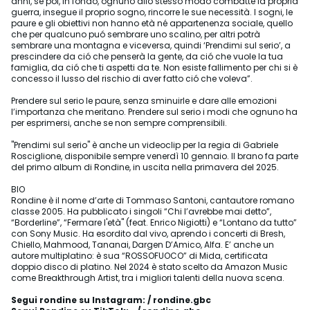
anni, se poi, in fondo, ognuno allo stesso modo combatte la propria
guerra, insegue il proprio sogno, rincorre le sue necessità. I sogni, le
paure e gli obiettivi non hanno età né appartenenza sociale, quello
che per qualcuno puó sembrare uno scalino, per altri potrà
sembrare una montagna e viceversa, quindi ‘Prendimi sul serio’, a
prescindere da ció che penserà la gente, da ció che vuole la tua
famiglia, da ció che ti aspetti da te. Non esiste fallimento per chi si è
concesso il lusso del rischio di aver fatto ció che voleva”.
Prendere sul serio le paure, senza sminuirle e dare alle emozioni
l’importanza che meritano. Prendere sul serio i modi che ognuno ha
per esprimersi, anche se non sempre comprensibili.
"Prendimi sul serio" è anche un videoclip per la regia di Gabriele
Rosciglione, disponibile sempre venerdì 10 gennaio. Il brano fa parte
del primo album di Rondine, in uscita nella primavera del 2025.
BIO
Rondine è il nome d’arte di Tommaso Santoni, cantautore romano
classe 2005. Ha pubblicato i singoli “Chi l’avrebbe mai detto”,
“Borderline”, “Fermare l'età" (feat. Enrico Nigiotti) e “Lontano da tutto”
con Sony Music. Ha esordito dal vivo, aprendo i concerti di Bresh,
Chiello, Mahmood, Tananai, Dargen D’Amico, Alfa. E’ anche un
autore multiplatino: è sua “ROSSOFUOCO” di Mida, certificata
doppio disco di platino. Nel 2024 è stato scelto da Amazon Music
come Breakthrough Artist, tra i migliori talenti della nuova scena.
Segui rondine su Instagram: / rondine.gbc