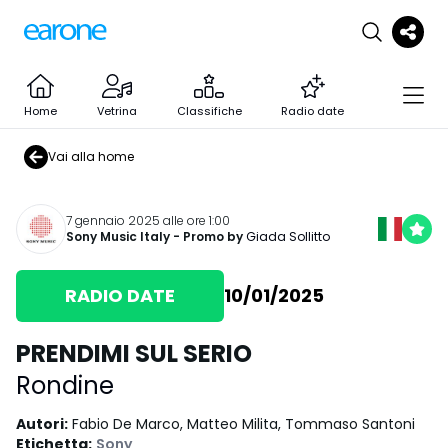
Home
Vetrina
Classifiche
Radio date
Vai alla home
7 gennaio 2025 alle ore 1:00
Sony Music Italy
- Promo by
Giada Sollitto
RADIO DATE
10/01/2025
PRENDIMI SUL SERIO
Rondine
Autori
:
Fabio De Marco, Matteo Milita, Tommaso Santoni
Etichetta
:
Sony