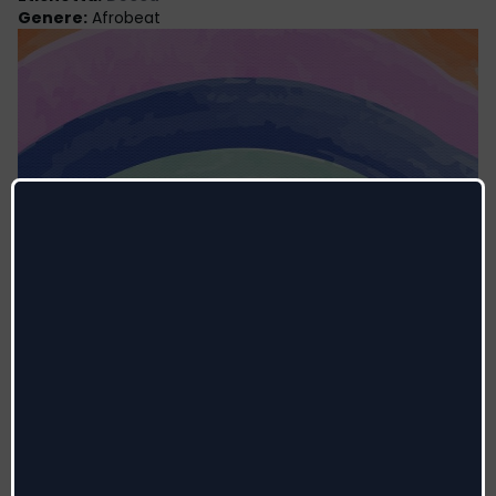
Genere
:
Afrobeat