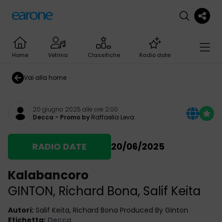
Home
Vetrina
Classifiche
Radio date
Vai alla home
20 giugno 2025 alle ore 2:00
Decca
- Promo by
Raffaella Leva
RADIO DATE
20/06/2025
Kalabancoro
GINTON
,
Richard Bona
,
Salif Keita
Autori
:
Salif Keïta, Richard Bona Produced By Ginton
Etichetta
:
Decca