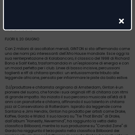
GINTON, RICHARD BONA, SALIF KEITA
"KALABANCORO"
FUORI IL 20 GIUGNO
Con 2 milioni di ascoltatori mensili, GINTON si sta affermando come
uno dei nomi più interessanti dell'Afro House mondiale. Esce oggi la
sua reinterpretazione di Kalabancoro, il classico del 1998 di Richard
Bona e Salif Keita, trasformandolo in un'esplosione di energia e con
un mood perfetto per i club. Linee di basso incisive, percussioni
taglienti e riff di chitarra ipnotici: un entusiasmante tributo alle
leggende africane, pensato per infiammare le piste da ballo estive.
DJ/produttore e chitarrista originario di Amsterdam, Ginton è un
pioniere del suono, che fonde i suoi originali riff di chitarra con ritmi
di grande impatto. Ha iniziato il suo percorso musicale all'età di 8
anni con pianoforte e chitarra, affinando il suo talento in chitarra
jazz al Conservatorio di Rotterdam. Ispirato da leggende come
Santana e Jimi Hendrix, Ginton ha prodotto per artisti come Drake,
Koffee, Gordo e Wizkid. Il suo lavoro su "Tie That Binds" di Drake,
dall'album "Honestly, Nevermind", ha raggiunto la vetta della
classifica Billboard, mentre la sua produzione su "Candid Zone" di
Gordo ha raggiunto il terzo posto nella classifica Billboard dei