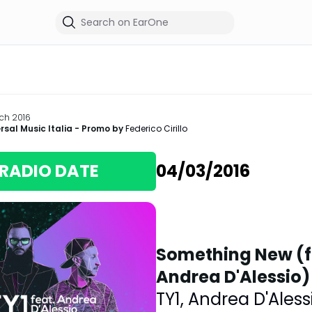
ch 2016
rsal Music Italia
- Promo by
Federico Cirillo
RADIO DATE
04/03/2016
Something New (f
Andrea D'Alessio)
TY1
,
Andrea D'Aless