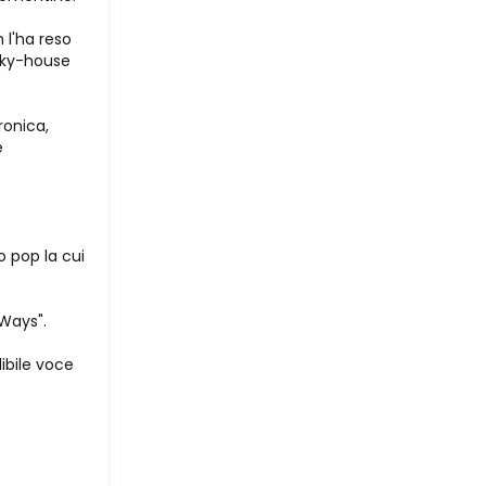
 l'ha reso
unky-house
ronica,
e
o pop la cui
 Ways".
ibile voce