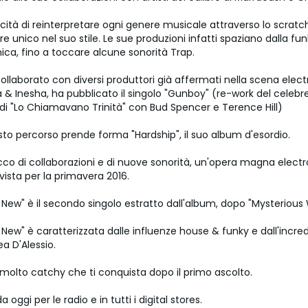
ità di reinterpretare ogni genere musicale attraverso lo scratch
e unico nel suo stile. Le sue produzioni infatti spaziano dalla f
nica, fino a toccare alcune sonorità Trap.
llaborato con diversi produttori già affermati nella scena elect
 & Inesha, ha pubblicato il singolo "Gunboy" (re-work del celebr
di "Lo Chiamavano Trinità" con Bud Spencer e Terence Hill)
sto percorso prende forma "Hardship", il suo album d'esordio.
cco di collaborazioni e di nuove sonorità, un'opera magna electr
vista per la primavera 2016.
New" è il secondo singolo estratto dall'album, dopo "Mysterious
ew" è caratterizzata dalle influenze house & funky e dall'incred
ea D'Alessio.
 molto catchy che ti conquista dopo il primo ascolto.
a oggi per le radio e in tutti i digital stores.