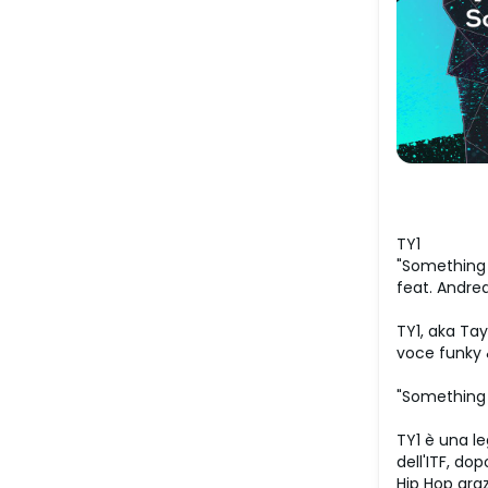
TY1
"Something
feat. Andrea
TY1, aka Ta
voce funky &
"Something
TY1 è una le
dell'ITF, do
Hip Hop graz