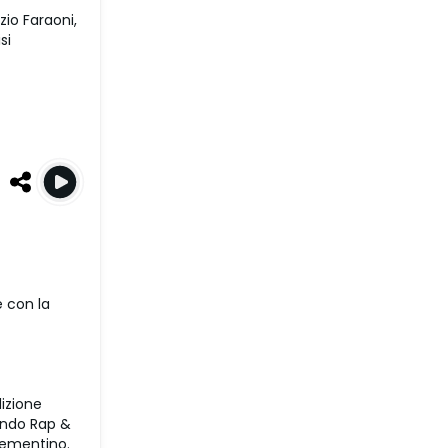
zio Faraoni,
si
e con la
izione
mondo Rap &
Clementino.