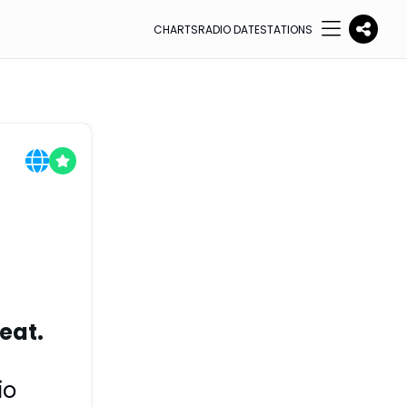
CHARTS
RADIO DATE
STATIONS
eat.
io