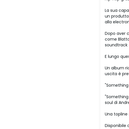
La sua capac
un produttor
alla electro
Dopo aver co
come Blatta
soundtrack 
E lungo que
Un album ri
uscita è pre
"Something 
"Something N
soul di Andr
Una topline
Disponibile d