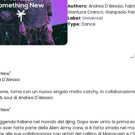
Authors
:
Andrea D'Alessio, Fabri
Gianluca Cranco, Gianpaolo Pari
Label
:
Universal
Type
:
Dance
 New"
 D'Alessio
yone, torna con un nuovo singolo molto catchy, in collaborazion
 soul di Andrea D'Alessio:
 New"
ggenda Italiana nel mondo del djing. Dopo aver vinto la prima ed
po aver fatto parte della Alien Army crew, si è fatto strada nel 
ie alle sue collaborazioni con artisti del calibro di Marracash e 