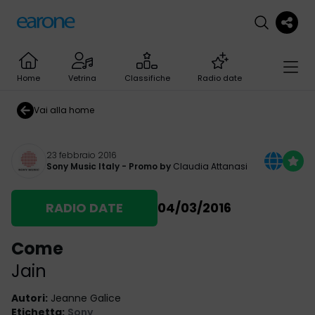
Home
Vetrina
Classifiche
Radio date
Vai alla home
23 febbraio 2016
Sony Music Italy
- Promo by
Claudia Attanasi
RADIO DATE
04/03/2016
Come
Jain
Autori
:
Jeanne Galice
Etichetta
:
Sony