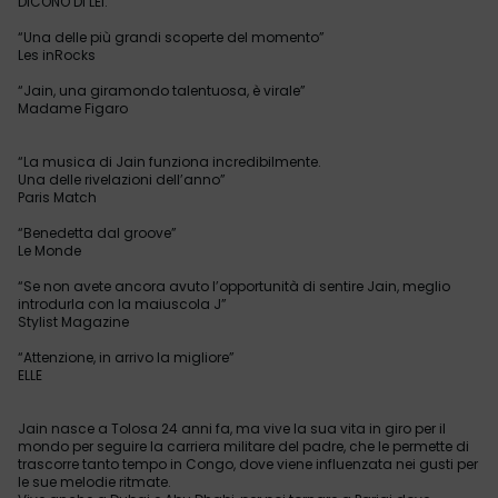
DICONO DI LEI:
“Una delle più grandi scoperte del momento”
Les inRocks
“Jain, una giramondo talentuosa, è virale”
Madame Figaro
“La musica di Jain funziona incredibilmente.
Una delle rivelazioni dell’anno”
Paris Match
“Benedetta dal groove”
Le Monde
“Se non avete ancora avuto l’opportunità di sentire Jain, meglio
introdurla con la maiuscola J”
Stylist Magazine
“Attenzione, in arrivo la migliore”
ELLE
Jain nasce a Tolosa 24 anni fa, ma vive la sua vita in giro per il
mondo per seguire la carriera militare del padre, che le permette di
trascorre tanto tempo in Congo, dove viene influenzata nei gusti per
le sue melodie ritmate.