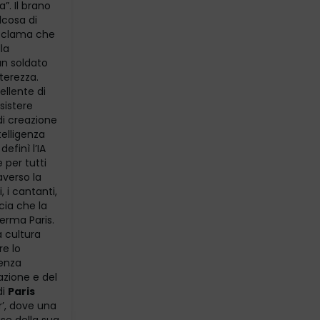
a”. Il brano
lcosa di
proclama che
la
un soldato
terezza.
ellente di
sistere
di creazione
telligenza
efinì l’IA
 per tutti
averso la
ti, i cantanti,
cia che la
erma Paris.
a cultura
re lo
senza
azione e del
di
Paris
’, dove una