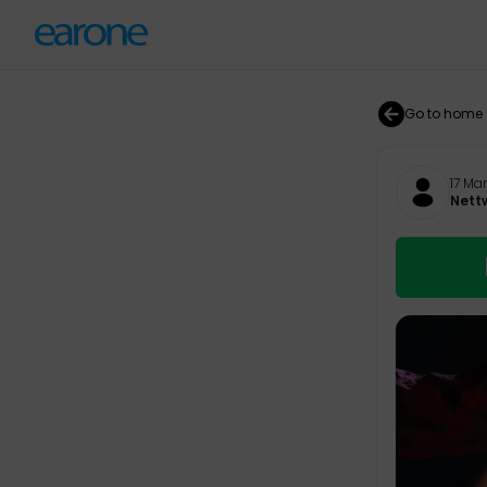
Go to home
17 Ma
Nett