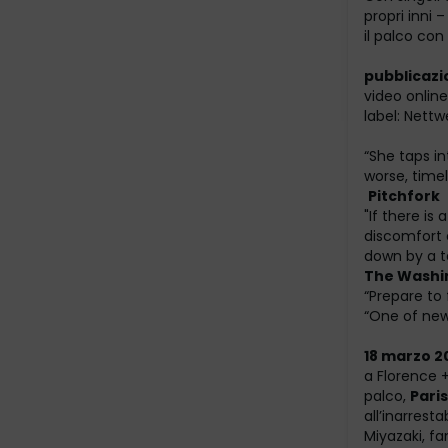
propri inni 
il palco co
pubblicazi
video online
label: Nett
“She taps i
worse, time
Pitchfork
"If there is
discomfort 
down by a t
The Washi
“Prepare to f
“One of new
18 marzo 2
a Florence 
palco,
Pari
all’inarrest
Miyazaki, f