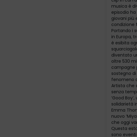
clip in cui 
musica è div
episodio ha
giovani più 
condizione
Portando i s
in Europa, t
è esibita og
squarciagola
diventato un
oltre 530 mi
campagne per
sostegno di 
fenomeno di
Artista che
senza tempo
‘Good Boy’,
solidarietà 
Emma Thomso
nuovo ‘Miya
che oggi van
Questa estat
sono eventi 