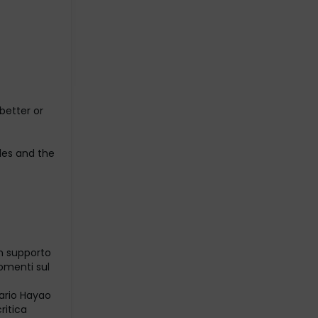
better or
les and the
in supporto
omenti sul
dario Hayao
ritica