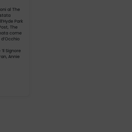
ioni al The
 stata
ll’Hyde Park
Post, The
ionata come
e d’Occhio
‘Il Signore
ran, Annie