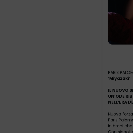
PARIS PALO
‘Miyazaki’
IL NUOVO S
UN’ODE RIB
NELL’ERA D
Nuova forza
Paris Paloma
in brani che
Con singoli 