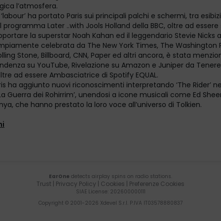
ica l’atmosfera.
‘labour’ ha portato Paris sui principali palchi e schermi, tra esibiz
 programma Later ..with Jools Holland della BBC, oltre ad essere
pportare la superstar Noah Kahan ed il leggendario Stevie Nicks a
Ampiamente celebrata da The New York Times, The Washington 
lling Stone, Billboard, CNN, Paper ed altri ancora, è stata menz
Tendenza su YouTube, Rivelazione su Amazon e Juniper da Tener
oltre ad essere Ambasciatrice di Spotify EQUAL.
is ha aggiunto nuovi riconoscimenti interpretando ‘The Rider’ ne 
: La Guerra dei Rohirrim’, unendosi a icone musicali come Ed Shee
ya, che hanno prestato la loro voce all’universo di Tolkien.
hi
EarOne
detects airplay spins on radio stations.
Trust
|
Privacy Policy
|
Cookies
|
Preferenze Cookies
SIAE License
: 202600000111
Copyright © 2001-
2026
Xdevel S.r.l. P.IVA IT03578880837