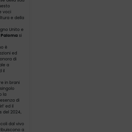
ase della sua
Questo
e voci
ltura e della
Regno Unito e
s Paloma
si
no è
azioni ed
sonora di
ale a
 il
e in brani
singolo
o la
resenza di
’ ed il
s del 2024,
coli dal vivo
ribuiscono a