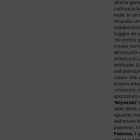
all’arte gene
cattura la 
reale. In un
l’impulso um
collaboratr
fuggire da u
“Ho scritto 
creare come
all’oscurità
artistica in
artificiale.
nell’animazi
coloro che 
propria arte; 
i musicisti,
spazzatura c
‘Miyazaki’
s
delle diete
sguardo mas
dell’attore 
possesso. Il
Paloma,
il 