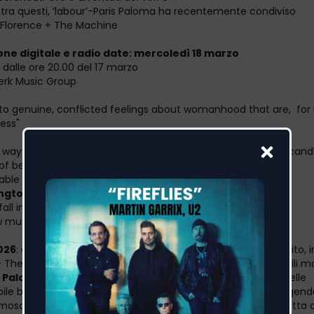
– tra questi, ‘labour’-Paris Paloma ha recentemente condiviso
n Florence + The Machine
one digitale e radio date: mercoledì 18 marzo
 dalle ore 20.00 del 17 marzo
werk Music Group
nto genuine, conflicted feelings about womanhood that are, for 
less"
 a way for music to emulate dripping wax, freshly blown-out cand
of being stared
able of men, Paris Paloma has done it"
ngton Post
all in love” –
British Vogue
 music’s most vital voices” -
DIY
026
: dopo un lungo tour tutto esaurito in Europa e Regno Unito, 
+ The Machine, con la quale ha condiviso degli indimenticabili m
s Paloma
torna con un nuovo singolo, ‘
Miyazaki
’, un’ode ribelle
abile bisogno umano di creare. Il titolo prende spunto dal leggen
amoso sia per le sue opere senza tempo che per la sua schietta c