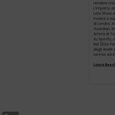
rendere mag
L’impatto di 
Late Show al
inviata a su
di Londra. 
Guardian, Ro
Artista di 
su Spotify, 
Nel 2024 Par
degli Anelli
Lennox ed En
Laura Besc