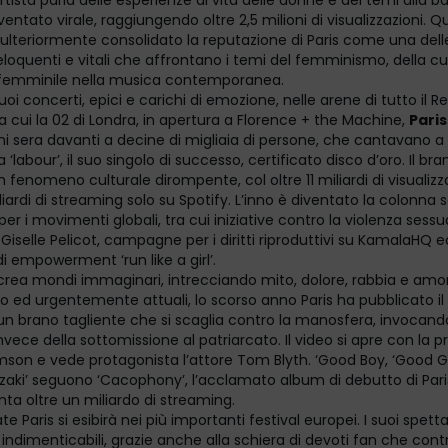
l’artista parla delle esperienze di vita delle donne e dei temi alla b
entato virale, raggiungendo oltre 2,5 milioni di visualizzazioni. 
 ulteriormente consolidato la reputazione di Paris come una dell
eloquenti e vitali che affrontano i temi del femminismo, della cu
 femminile nella musica contemporanea.
uoi concerti, epici e carichi di emozione, nelle arene di tutto il 
ra cui la 02 di Londra, in apertura a Florence + the Machine,
Pari
ni sera davanti a decine di migliaia di persone, che cantavano a
 ‘labour’, il suo singolo di successo, certificato disco d’oro. Il bra
 fenomeno culturale dirompente, col oltre 11 miliardi di visualizz
liardi di streaming solo su Spotify. L’inno è diventato la colonna 
 i movimenti globali, tra cui iniziative contro la violenza sessu
Giselle Pelicot, campagne per i diritti riproduttivi su KamalaHQ ed
 empowerment ‘run like a girl’.
 crea mondi immaginari, intrecciando mito, dolore, rabbia e amor
 ed urgentemente attuali, lo scorso anno Paris ha pubblicato il 
 un brano tagliente che si scaglia contro la manosfera, invocand
invece della sottomissione al patriarcato. Il video si apre con la p
n e vede protagonista l’attore Tom Blyth. ‘Good Boy, ‘Good Girl
zaki’ seguono ‘Cacophony’, l’acclamato album di debutto di Pari
ta oltre un miliardo di streaming.
e Paris si esibirà nei più importanti festival europei. I suoi spetta
indimenticabili, grazie anche alla schiera di devoti fan che cont