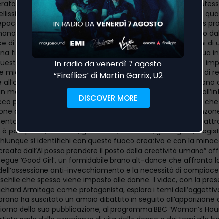
rata dall’intelligenza artificiale, definita “un insulto alla vita stess
bellissima, estenuante ed inarrestabile compulsione a creare qua
’epoca di crescente presenza dell’IA nel mondo dell’arte, Paris 
ano a creare non può essere automatizzato. Il video, diretto dal
ice di lunga data Georgie Cowan-Turner, vede Paris nei panni di 
na figura sinistra e minacciosa, che non si vede mai nella sua in
questa canzone sullo stato dell’arte, sul desiderio ardente ed imp
 mio modo di dare un senso al mondo, e come mio modo di re
 e all’odio. E’ una canzone di sfida, che difende il bisogno umano 
 un mondo che sta svalutando sempre di più l’arte, di fronte all’in
 Ecco perché porta il titolo del celebre regista Hayao Miyazaki, che d
one come “un insulto alla vita stessa”. Ho scritto questa canzone
sentono un bisogno impellente ed inspiegabile di esprimersi attr
è per i pittori, i ballerini, gli scrittori, i narratori, gli artigiani, i regis
 chiunque si identifichi con questo fuoco creativo e con la minac
reata dall’AI possa prendere il posto della creatività umana” aff
egue ‘Good Girl’, un formidabile brano alt-dance che affronta l
, dell’ossessione anti-invecchiamento e la necessità di compiace
chile che spesso viene imposto alle donne. Il video, con la pre
Richard Armitage come protagonista, esplora i temi dell’oggettiv
 brano ha suscitato un ampio dibattito in seguito all’apparizione 
giorno della sua pubblicazione, al programma BBC ‘Woman’s Hour