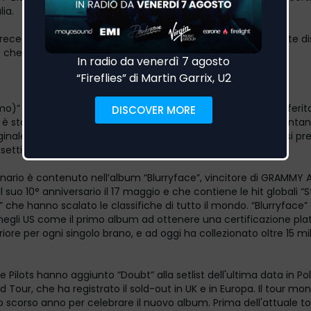
lia.
recede di poco il 10° anniversario dell'uscita dell’album 6 volte di
S che si terrà il mese prossimo.
)” offre agli ascoltatori una nuova versione del brano preferito
è stato utilizzato in oltre 200.000 post sui social media diventan
ginale continua a battere i record di streaming giornalieri e si p
settimana, supererà i 6 milioni di streaming.
ginario è contenuto nell’album “Blurryface”, vincitore di GRAMMY
l suo 10° anniversario il 17 maggio e che contiene le hit globali “
” che hanno scalato le classifiche di tutto il mondo. “Blurryface”
 negli US come il primo album ad ottenere una certificazione pla
ore per ogni singolo brano, e ad oggi ha collezionato oltre 15 mili
 Pilots hanno aggiunto “Doubt” alla setlist dell'ultima data in Po
 Tour, che ha registrato il sold-out in UK e in Europa. Il tour mo
 lo scorso anno per celebrare il nuovo album. Prima dell'attuale 