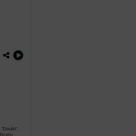
 “Doubt”,
ificato