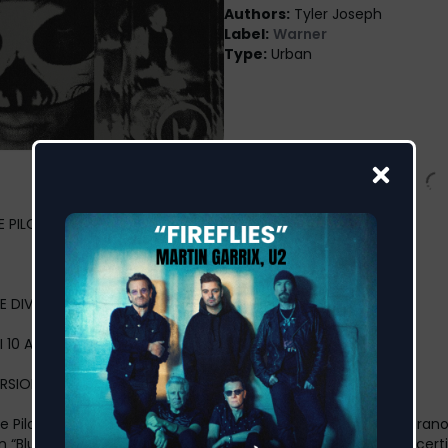
Authors
:
Tyler Joseph
Label
:
Warner
Type
:
Urban
 PILOTS
E DIVENTATO VIRALE SUI SOCIAL
 10 ANNI
ERSIONE DEMO DEL BRANO
e Pilots hanno pubblicato a sorpresa la versione demo del brano
 “Blurryface”, album di straordinario successo della band e cert