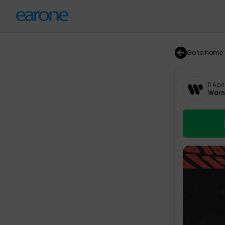
Go to home
11 Apr
Warne