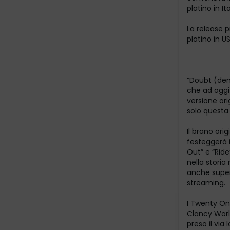
platino in Ita
La release p
platino in U
“Doubt (demo
che ad oggi 
versione ori
solo questa 
Il brano ori
festeggerà i
Out” e “Ride
nella storia
anche superi
streaming.
I Twenty One
Clancy World
preso il via