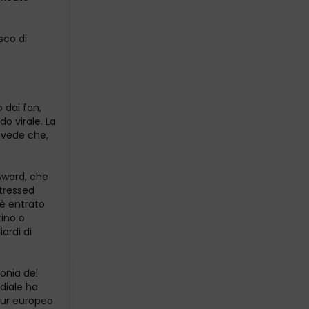
sco di
 dai fan,
do virale. La
revede che,
 Award, che
Stressed
 è entrato
tino o
ardi di
lonia del
ndiale ha
tour europeo