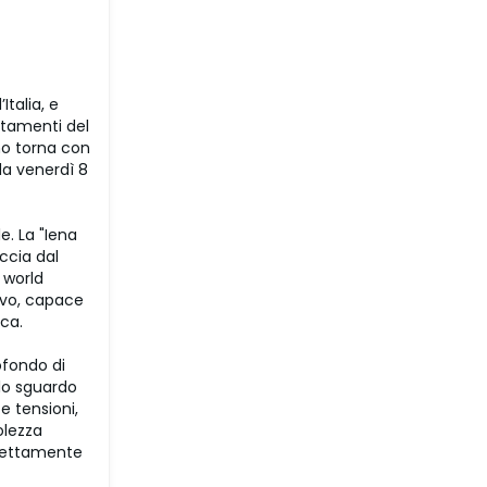
talia, e
ntamenti del
ino torna con
 da venerdì 8
e. La "Iena
accia dal
 world
ivo, capace
ica.
ofondo di
llo sguardo
e tensioni,
olezza
erfettamente