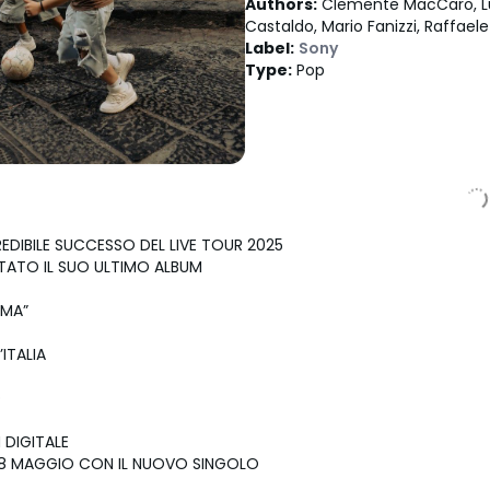
Authors
:
Clemente MacCaro, Lu
Castaldo, Mario Fanizzi, Raffael
Label
:
Sony
Type
:
Pop
EDIBILE SUCCESSO DEL LIVE TOUR 2025
TATO IL SUO ULTIMO ALBUM
IMA”
’ITALIA
O
N DIGITALE
 8 MAGGIO CON IL NUOVO SINGOLO