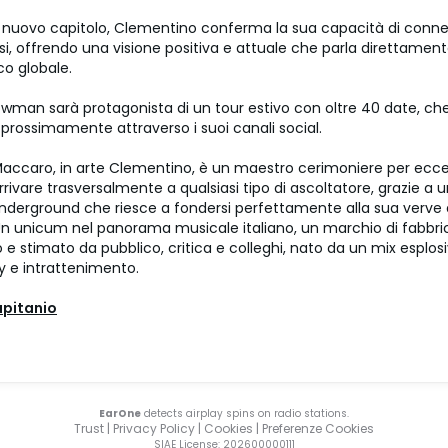
nuovo capitolo, Clementino conferma la sua capacità di conne
i, offrendo una visione positiva e attuale che parla direttament
co globale.
howman sarà protagonista di un tour estivo con oltre 40 date, c
prossimamente attraverso i suoi canali social.
ccaro, in arte Clementino, è un maestro cerimoniere per ecce
rivare trasversalmente a qualsiasi tipo di ascoltatore, grazie a 
underground che riesce a fondersi perfettamente alla sua verve
 unicum nel panorama musicale italiano, un marchio di fabbri
 e stimato da pubblico, critica e colleghi, nato da un mix esplos
y e intrattenimento.
apitanio
EarOne
detects airplay spins on radio stations.
Trust
|
Privacy Policy
|
Cookies
|
Preferenze Cookies
SIAE License
: 202600000111