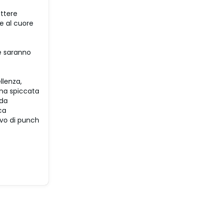
ttere
e al cuore
he saranno
llenza,
una spiccata
 da
ca
ivo di punch