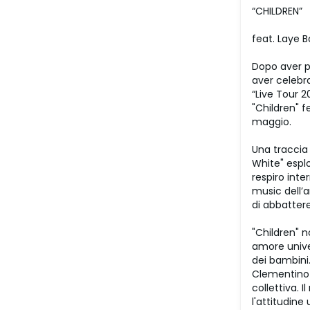
“CHILDREN”
feat. Laye B
Dopo aver pu
aver celebr
“Live Tour 2
"Children" f
maggio.
Una traccia 
White" esplo
respiro inte
music dell’
di abbattere
"Children" n
amore univer
dei bambini
Clementino s
collettiva. 
l'attitudine