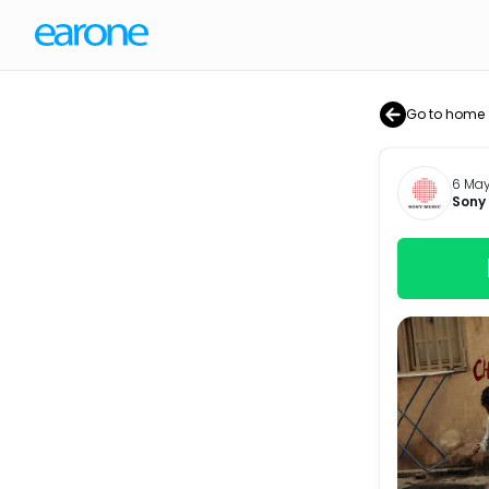
Go to home
6 May
Sony 