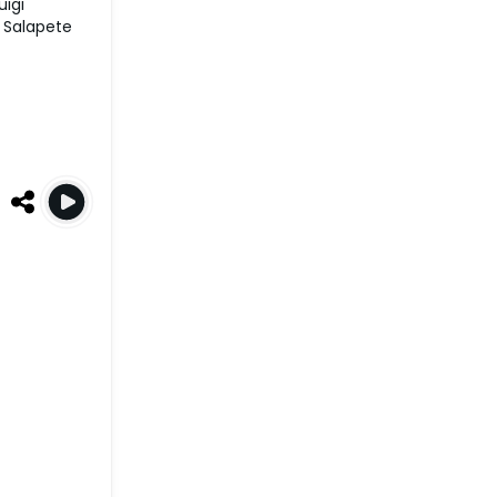
igi
e Salapete