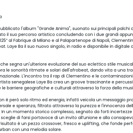
a
bblicato l'album "Grande Anima", suonato sui principali palchi d’I
ato il suo percorso artistico concludendo con i due grandi appu
025” al Fabrique di Milano e al Palapartenope di Napoli, Clement
eat. Laye Ba il suo nuovo singolo, in radio e disponibile in digitale
che segna un'ulteriore evoluzione del suo eclettico stile musical
ra le sonorità ritmate e solari dell'afrobeat, dando vita a una tr
rnazionale. L'incontro tra il rap di Clementino e le contaminazioni
artista senegalese Laye Ba crea un groove trascinante e percuss
 le barriere geografiche e culturali attraverso la forza della mus
on è però solo ritmo ed energia, infatti veicola un messaggio pr
sale e speranza, filtrato attraverso la purezza e l'innocenza de
. In un momento storico complesso, segnato da forti incertezze 
ceglie di farsi portavoce di un invito all’unione e alla consapev
Il risultato è un pezzo crossover, fresco e uplifting, che fonde p
 urban con una melodia solare.