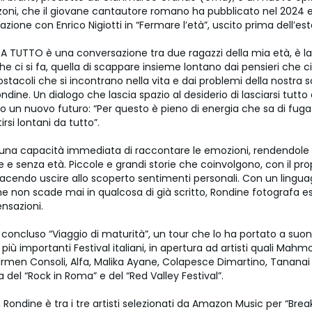
nzoni, che il giovane cantautore romano ha pubblicato nel 2024
razione con Enrico Nigiotti in “Fermare l’età”, uscito prima dell’est
 TUTTO è una conversazione tra due ragazzi della mia età, è la
 ci si fa, quella di scappare insieme lontano dai pensieri che c
ostacoli che si incontrano nella vita e dai problemi della nostra s
dine. Un dialogo che lascia spazio al desiderio di lasciarsi tutto a
o un nuovo futuro: “Per questo è pieno di energia che sa di fuga 
tirsi lontani da tutto”.
una capacità immediata di raccontare le emozioni, rendendole
 e senza età. Piccole e grandi storie che coinvolgono, con il pro
facendo uscire allo scoperto sentimenti personali. Con un lingua
he non scade mai in qualcosa di già scritto, Rondine fotografa e
ensazioni.
concluso “Viaggio di maturità”, un tour che lo ha portato a suon
i più importanti Festival italiani, in apertura ad artisti quali Mah
rmen Consoli, Alfa, Malika Ayane, Colapesce Dimartino, Tananai
 del “Rock in Roma” e del “Red Valley Festival”.
Rondine è tra i tre artisti selezionati da Amazon Music per “Bre