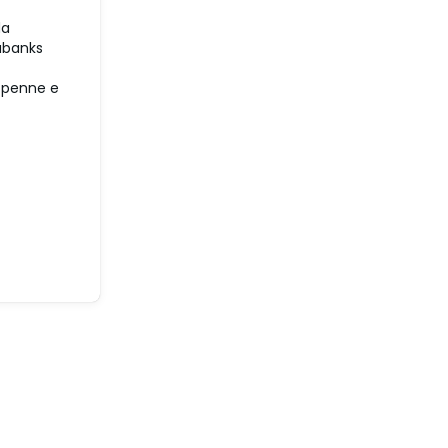
da
labanks
 penne e