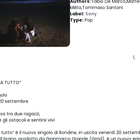
Authors
:
Fabio De Marco,Matt
Milita,Tommaso Santoni
Label
:
Sony
Type
:
Pop
A TUTTO”
golo
20 settembre
a tra due ragazzi,
gli ostacoli e sentirsi vivi
tutto” è il nuovo singolo di Rondine, in uscita venerdì 20 settem
 Il brano, prodotto da Gianmarco Grande (Grnd), è un nuovo epis