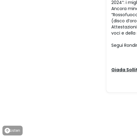
2024”: i mig
Ancora mino
“Rossofuoco”
(disco d’oro
Attestazion
voci e della
Segui Rondi
Giada Solli
Listen