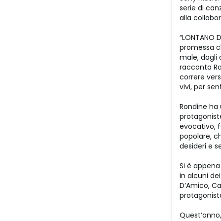
serie di ca
alla collabo
“LONTANO DA
promessa che
male, dagli 
racconta Ron
correre vers
vivi, per sen
Rondine ha 
protagoniste
evocativo, 
popolare, c
desideri e s
Si è appena 
in alcuni de
D’Amico, Ca
protagonista
Quest’anno, 