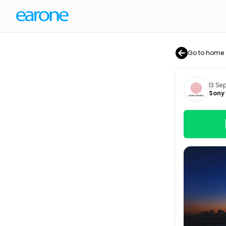
Go to home
13 Se
Sony 