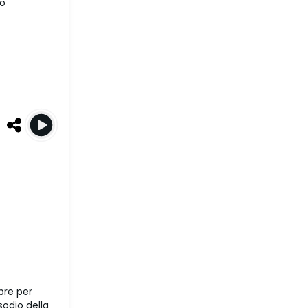
eo
bre per
odio della