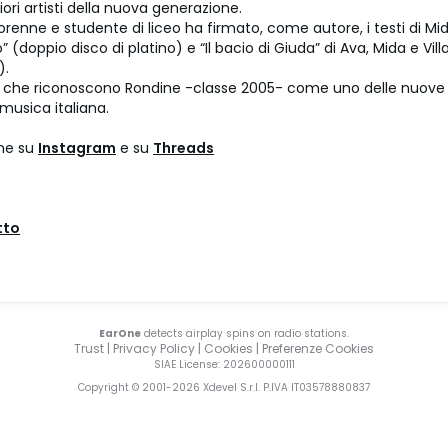
liori artisti della nuova generazione.
renne e studente di liceo ha firmato, come autore, i testi di Mi
 (doppio disco di platino) e “Il bacio di Giuda” di Ava, Mida e Vil
).
i che riconoscono Rondine -classe 2005- come uno delle nuove
 musica italiana.
ne su
Instagram
e su
Threads
tto
EarOne
detects airplay spins on radio stations.
Trust
|
Privacy Policy
|
Cookies
|
Preferenze Cookies
SIAE License
: 202600000111
Copyright © 2001-
2026
Xdevel S.r.l. P.IVA IT03578880837