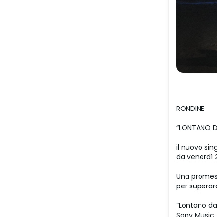
RONDINE
“LONTANO D
il nuovo sin
da venerdì 
Una promess
per superare 
“Lontano da 
Sony Music.