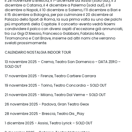
il 28 novembre a Brescia, il 1° dicembre ad Assisi (sold out), il 3
dicembre a Catania, il 4 dicembre a Palermo (sold out), il 9
dicembre a Napoli, il 10 dicembre a Salerno, l’11 dicembre a Bari e
il 15 dicembre a Bologna, per poi culminare il 20 dicembre al
Palazzo dello Sport di Roma, la sua prima volta su uno dei palchi
più importanti della Capitale. Il concerto-evento vedrà Noemi
condividere il palco con diversi ospiti d’eccezione già annunciati,
tra cui Gigi D’Alessio, Francesco Gabbani, Fabrizio Moro,
Tiromancino e Carl Brave, insieme ad altri nomi che verranno
svelati prossimamente.
CALENDARIO NOSTALGIA INDOOR TOUR
13 novembre 2025 – Crema, Teatro San Domenico – DATA ZERO –
SOLD OUT
17 novembre 2025 - Firenze, Teatro Cartiere Carrara
19 novembre 2025 - Torino, Teatro Concordia – SOLD OUT
21 novembre 2025 - Milano, Teatro Dal Verme – SOLD OUT
26 novembre 2025 - Padova, Gran Teatro Geox
28 novembre 2025 - Brescia, Teatro Dis_Play
1 dicembre 2025 - Assisi, Teatro Lyrick – SOLD OUT