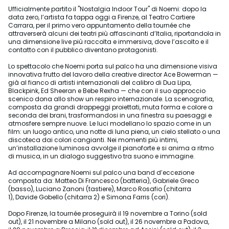
Ufficialmente partito il "Nostalgia Indoor Tour" di Noemi: dopo la
data zero, l’artista fa tappa oggi a Firenze, al Teatro Cartiere
Carrara, per il primo vero appuntamento della tournée che
attraverserà alcuni dei teatri più affascinanti d’Italia, riportandola in
una dimensione live più raccolta e immersiva, dove l’ascolto e il
contatto con il pubblico diventano protagonisti.
Lo spettacolo che Noemi porta sul palco ha una dimensione visiva
innovativa frutto del lavoro della creative director Ace Bowerman —
già al fianco di artisti internazionali del calibro di Dua Lipa,
Blackpink, Ed Sheeran e Bebe Rexha — che con il suo approccio
scenico dona allo show un respiro internazionale. La scenografia,
composta da grandi drappeggi proiettati, muta forma e colore a
seconda dei brani, trasformandosi in una finestra su paesaggi e
atmosfere sempre nuove. Le luci modellano lo spazio come in un
film: un luogo antico, una notte di luna piena, un cielo stellato o una
discoteca dai colori cangianti. Nei momenti più intimi,
un’installazione luminosa avvolge il pianoforte e si anima a ritmo
di musica, in un dialogo suggestivo tra suono e immagine.
Ad accompagnare Noemi sul palco una band d’eccezione
composta da: Matteo Di Francesco (batteria), Gabriele Greco
(basso), Luciano Zanoni (tastiere), Marco Rosafio (chitarra
1), Davide Gobello (chitarra 2) e Simona Farris (cori).
Dopo Firenze, la tournée proseguirà il 19 novembre a Torino (sold
out), il 21 novembre a Milano (sold out), il 26 novembre a Padova,