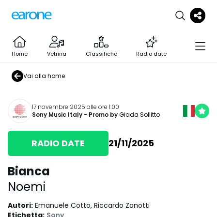
Home
Vetrina
Classifiche
Radio date
Vai alla home
17 novembre 2025 alle ore 1:00
Sony Music Italy
- Promo by
Giada Sollitto
RADIO DATE
21/11/2025
Bianca
Noemi
Autori
:
Emanuele Cotto, Riccardo Zanotti
Etichetta
:
Sony