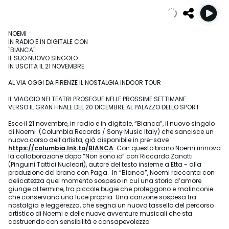
NOEMI
IN RADIO E IN DIGITALE CON
"BIANCA"
IL SUO NUOVO SINGOLO
IN USCITA IL 21 NOVEMBRE
AL VIA OGGI DA FIRENZE IL NOSTALGIA INDOOR TOUR
IL VIAGGIO NEI TEATRI PROSEGUE NELLE PROSSIME SETTIMANE
VERSO IL GRAN FINALE DEL 20 DICEMBRE AL PALAZZO DELLO SPORT
Esce il 21 novembre, in radio e in digitale, “Bianca”, il nuovo singolo
di Noemi (Columbia Records / Sony Music Italy) che sancisce un
nuovo corso dell’artista, già disponibile in pre-save
https://columbia.lnk.to/BIANCA
. Con questo brano Noemi rinnova
la collaborazione dopo “Non sono io” con Riccardo Zanotti
(Pinguini Tattici Nucleari), autore del testo insieme a Etta - alla
produzione del brano con Paga. In “Bianca”, Noemi racconta con
delicatezza quel momento sospeso in cui una storia d’amore
giunge al termine, tra piccole bugie che proteggono e malinconie
che conservano una luce propria. Una canzone sospesa tra
nostalgia e leggerezza, che segna un nuovo tassello del percorso
artistico di Noemi e delle nuove avventure musicali che sta
costruendo con sensibilità e consapevolezza