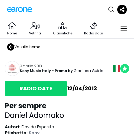
Home
Vetrina
Classifiche
Radio date
Vai alla home
9 aprile 2013
Sony Music Italy
- Promo by
Gianluca Guido
RADIO DATE
12/04/2013
Per sempre
Daniel Adomako
Autori
:
Davide Esposito
Etichetta
:
Sony