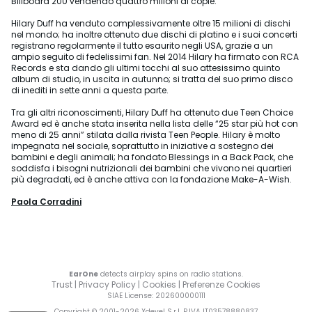
Billboard 200 vendendo quattro milioni di copie.
Hilary Duff ha venduto complessivamente oltre 15 milioni di dischi
nel mondo; ha inoltre ottenuto due dischi di platino e i suoi concerti
registrano regolarmente il tutto esaurito negli USA, grazie a un
ampio seguito di fedelissimi fan. Nel 2014 Hilary ha firmato con RCA
Records e sta dando gli ultimi tocchi al suo attesissimo quinto
album di studio, in uscita in autunno; si tratta del suo primo disco
di inediti in sette anni a questa parte.
Tra gli altri riconoscimenti, Hilary Duff ha ottenuto due Teen Choice
Award ed è anche stata inserita nella lista delle “25 star più hot con
meno di 25 anni” stilata dalla rivista Teen People. Hilary è molto
impegnata nel sociale, soprattutto in iniziative a sostegno dei
bambini e degli animali; ha fondato Blessings in a Back Pack, che
soddisfa i bisogni nutrizionali dei bambini che vivono nei quartieri
più degradati, ed è anche attiva con la fondazione Make-A-Wish.
Paola Corradini
EarOne
detects airplay spins on radio stations.
Trust
|
Privacy Policy
|
Cookies
|
Preferenze Cookies
SIAE License
: 202600000111
Copyright © 2001-
2026
Xdevel S.r.l. P.IVA IT03578880837