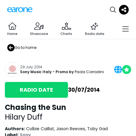
Home
Showcase
Charts
Radio date
Go to home
29 July 2014
Sony Music Italy
- Promo by
Paola Corradini
RADIO DATE
30/07/2014
Chasing the Sun
Hilary Duff
Authors
:
Colbie Caillat, Jason Reeves, Toby Gad
Label
:
Sony