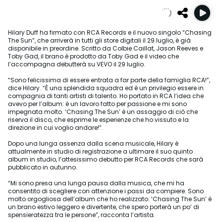
Hilary Duff ha firmato con RCA Records e il nuovo singolo “Chasing
The Sun”, che arriverà in tutti gli store digitali il 29 luglio, è già
disponibile in preordine. Scritto da Colbie Caillat, Jason Reeves e
Toby Gad, il brano è prodotto da Toby Gad e il video che
l’accompagna debutterà su VEVO il 29 luglio.
“Sono felicissima di essere entrata a far parte della famiglia RCA!”,
dice Hilary. “È una splendida squadra ed è un privilegio essere in
compagnia di tanti artisti di talento. Ho portato in RCA l’idea che
avevo per l’album: è un lavoro fatto per passione e mi sono
impegnata molto. ‘Chasing The Sun’ è un assaggio di ciò che
riserva il disco, che esprime le esperienze che ho vissuto e la
direzione in cui voglio andare!”.
Dopo una lunga assenza dalla scena musicale, Hilary è
attualmente in studio di registrazione a ultimare il suo quinto
album in studio, l’attesissimo debutto per RCA Records che sarà
pubblicato in autunno.
“Mi sono presa una lunga pausa dalla musica, che mi ha
consentito di scegliere con attenzione i passi da compiere. Sono
molto orgogliosa dell’album che ho realizzato. ‘Chasing The Sun’ è
un brano estivo leggero e divertente, che spero porterà un po’ di
spensieratezza tra le persone”, racconta l’artista.