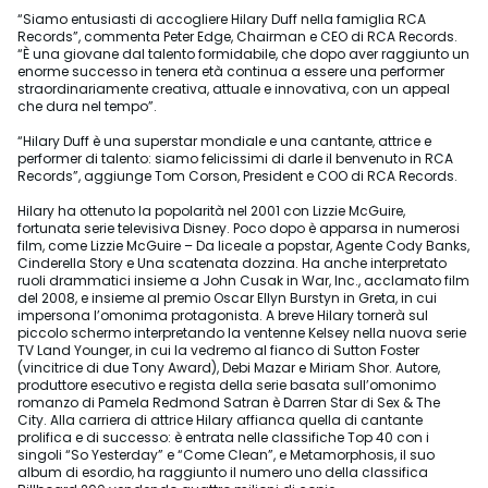
“Siamo entusiasti di accogliere Hilary Duff nella famiglia RCA
Records”, commenta Peter Edge, Chairman e CEO di RCA Records.
“È una giovane dal talento formidabile, che dopo aver raggiunto un
enorme successo in tenera età continua a essere una performer
straordinariamente creativa, attuale e innovativa, con un appeal
che dura nel tempo”.
“Hilary Duff è una superstar mondiale e una cantante, attrice e
performer di talento: siamo felicissimi di darle il benvenuto in RCA
Records”, aggiunge Tom Corson, President e COO di RCA Records.
Hilary ha ottenuto la popolarità nel 2001 con Lizzie McGuire,
fortunata serie televisiva Disney. Poco dopo è apparsa in numerosi
film, come Lizzie McGuire – Da liceale a popstar, Agente Cody Banks,
Cinderella Story e Una scatenata dozzina. Ha anche interpretato
ruoli drammatici insieme a John Cusak in War, Inc., acclamato film
del 2008, e insieme al premio Oscar Ellyn Burstyn in Greta, in cui
impersona l’omonima protagonista. A breve Hilary tornerà sul
piccolo schermo interpretando la ventenne Kelsey nella nuova serie
TV Land Younger, in cui la vedremo al fianco di Sutton Foster
(vincitrice di due Tony Award), Debi Mazar e Miriam Shor. Autore,
produttore esecutivo e regista della serie basata sull’omonimo
romanzo di Pamela Redmond Satran è Darren Star di Sex & The
City. Alla carriera di attrice Hilary affianca quella di cantante
prolifica e di successo: è entrata nelle classifiche Top 40 con i
singoli “So Yesterday” e “Come Clean”, e Metamorphosis, il suo
album di esordio, ha raggiunto il numero uno della classifica