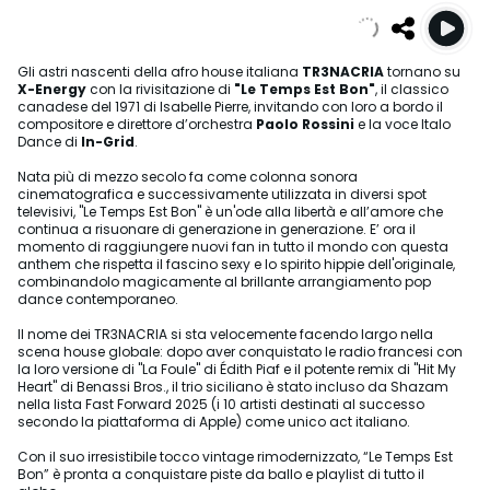
Gli astri nascenti della afro house italiana
TR3NACRIA
tornano su
X-Energy
con la rivisitazione di
"Le Temps Est Bon"
, il classico
canadese del 1971 di Isabelle Pierre, invitando con loro a bordo il
compositore e direttore d’orchestra
Paolo Rossini
e la voce Italo
Dance di
In-Grid
.
Nata più di mezzo secolo fa come colonna sonora
cinematografica e successivamente utilizzata in diversi spot
televisivi, "Le Temps Est Bon" è un'ode alla libertà e all’amore che
continua a risuonare di generazione in generazione. E’ ora il
momento di raggiungere nuovi fan in tutto il mondo con questa
anthem che rispetta il fascino sexy e lo spirito hippie dell'originale,
combinandolo magicamente al brillante arrangiamento pop
dance contemporaneo.
Il nome dei TR3NACRIA si sta velocemente facendo largo nella
scena house globale: dopo aver conquistato le radio francesi con
la loro versione di "La Foule" di Édith Piaf e il potente remix di "Hit My
Heart" di Benassi Bros., il trio siciliano è stato incluso da Shazam
nella lista Fast Forward 2025 (i 10 artisti destinati al successo
secondo la piattaforma di Apple) come unico act italiano.
Con il suo irresistibile tocco vintage rimodernizzato, “Le Temps Est
Bon” è pronta a conquistare piste da ballo e playlist di tutto il