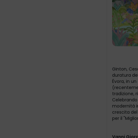
Ginton, Cesá
duratura de
Évora, in un
(recentemen
tradizione, 
Celebrando l
modernità i
crescita de
per il "Migl
Vanni Giorgi