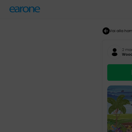
Vai alla ho
2 mar
Wood