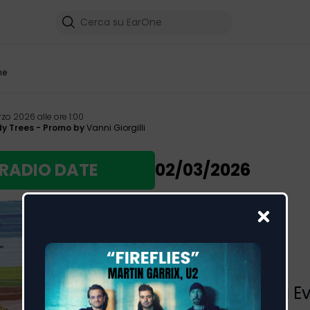
me
zo 2026 alle ore 1:00
y Trees
- Promo by
Vanni Giorgilli
RADIO DATE
02/03/2026
Angola
GINTON
,
Cesária E