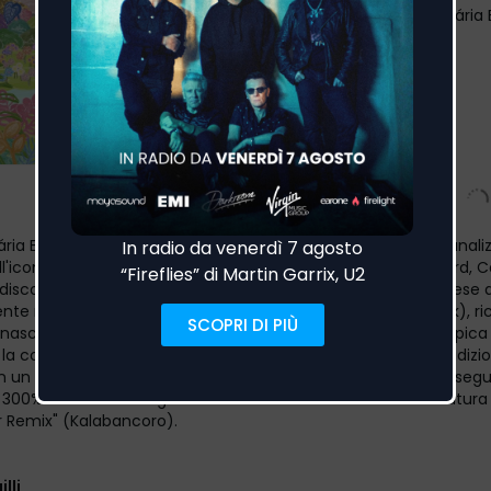
Autori
:
Ramon Ginton, Cesária 
Etichetta
:
Woody Trees
Genere
:
Dance
ria Evora-Angola"Angola", dell'artista emergente Ginton, canaliz
ll'icona capoverdiana e artista vincitrice di un GRAMMY Award, C
 disco che confonde i generi. I testi senza tempo in portoghese d
te riproposti al pubblico globale con "Yamore" dei Moblack), ric
rinascono attraverso la produzione organica e chitarristica tipica 
a connessione e la continuità culturale, "Angola" unisce tradizi
n un inno che trasmette benessere. Questa collaborazione segu
l 300% dello streaming su base annua di Ginton e la candidatur
ior Remix" (Kalabancoro).
lli