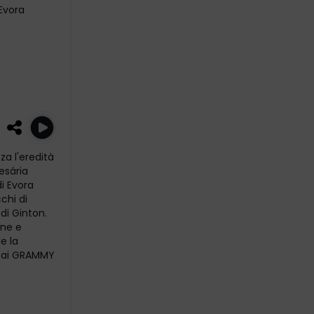
Evora
za l'eredità
esária
i Evora
chi di
di Ginton.
one e
e la
a ai GRAMMY