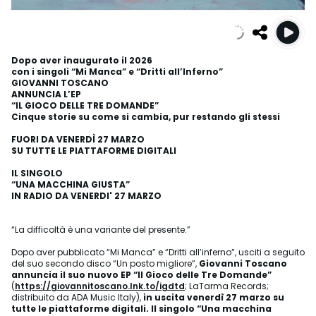
Dopo aver inaugurato il 2026
con i singoli “Mi Manca” e “Dritti all’Inferno”
GIOVANNI TOSCANO
ANNUNCIA L’EP
“IL GIOCO DELLE TRE DOMANDE”
Cinque storie su come si cambia, pur restando gli stessi
FUORI DA VENERDÌ 27 MARZO
SU TUTTE LE PIATTAFORME DIGITALI
IL SINGOLO
“UNA MACCHINA GIUSTA”
IN RADIO DA VENERDI' 27 MARZO
“La difficoltà è una variante del presente.”
Dopo aver pubblicato “Mi Manca” e “Dritti all’inferno”, usciti a seguito
del suo secondo disco “Un posto migliore”,
Giovanni Toscano
annuncia il suo nuovo EP “Il Gioco delle Tre Domande”
(
https://giovannitoscano.lnk.to/igdtd
; LaTarma Records;
distribuito da ADA Music Italy),
in uscita venerdì 27 marzo su
tutte le piattaforme digitali. Il singolo “Una macchina