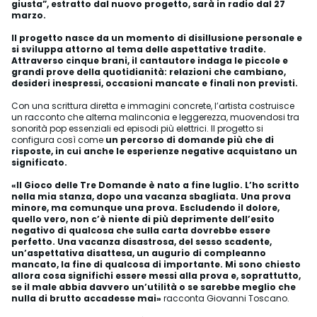
giusta”, estratto dal nuovo progetto, sarà in radio dal 27
marzo.
Il progetto nasce da un momento di disillusione personale e
si sviluppa attorno al tema delle aspettative tradite.
Attraverso cinque brani, il cantautore indaga le piccole e
grandi prove della quotidianità: relazioni che cambiano,
desideri inespressi, occasioni mancate e finali non previsti.
Con una scrittura diretta e immagini concrete, l’artista costruisce
un racconto che alterna malinconia e leggerezza, muovendosi tra
sonorità pop essenziali ed episodi più elettrici. Il progetto si
configura così come
un percorso di domande più che di
risposte, in cui anche le esperienze negative acquistano un
significato.
«Il Gioco delle Tre Domande è nato a fine luglio. L’ho scritto
nella mia stanza, dopo una vacanza sbagliata. Una prova
minore, ma comunque una prova. Escludendo il dolore,
quello vero, non c’è niente di più deprimente dell’esito
negativo di qualcosa che sulla carta dovrebbe essere
perfetto. Una vacanza disastrosa, del sesso scadente,
un’aspettativa disattesa, un augurio di compleanno
mancato, la fine di qualcosa di importante. Mi sono chiesto
allora cosa significhi essere messi alla prova e, soprattutto,
se il male abbia davvero un’utilità o se sarebbe meglio che
nulla di brutto accadesse mai»
racconta Giovanni Toscano.