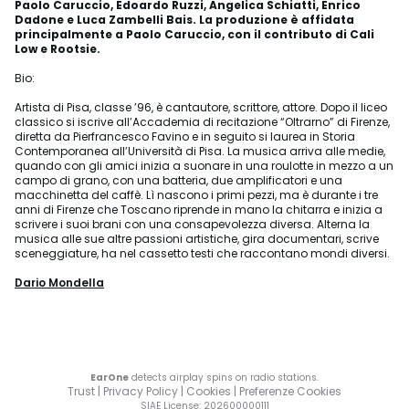
Paolo Caruccio, Edoardo Ruzzi, Angelica Schiatti, Enrico
Dadone e Luca Zambelli Bais. La produzione è affidata
principalmente a Paolo Caruccio, con il contributo di Cali
Low e Rootsie.
Bio:
Artista di Pisa, classe ’96, è cantautore, scrittore, attore. Dopo il liceo
classico si iscrive all’Accademia di recitazione “Oltrarno” di Firenze,
diretta da Pierfrancesco Favino e in seguito si laurea in Storia
Contemporanea all’Università di Pisa. La musica arriva alle medie,
quando con gli amici inizia a suonare in una roulotte in mezzo a un
campo di grano, con una batteria, due amplificatori e una
macchinetta del caffè. Lì nascono i primi pezzi, ma è durante i tre
anni di Firenze che Toscano riprende in mano la chitarra e inizia a
scrivere i suoi brani con una consapevolezza diversa. Alterna la
musica alle sue altre passioni artistiche, gira documentari, scrive
sceneggiature, ha nel cassetto testi che raccontano mondi diversi.
Dario Mondella
EarOne
detects airplay spins on radio stations.
Trust
|
Privacy Policy
|
Cookies
|
Preferenze Cookies
SIAE License
: 202600000111