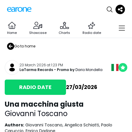
Home
Showcase
Charts
Radio date
Go to home
23 March 2026 at 1:23 PM
LaTarma Records
- Promo by
Dario Mondella
RADIO DATE
27/03/2026
Una macchina giusta
Giovanni Toscano
Authors
:
Giovanni Toscano, Angelica Schiatti, Paolo
Caruccio, Enrico Dadone