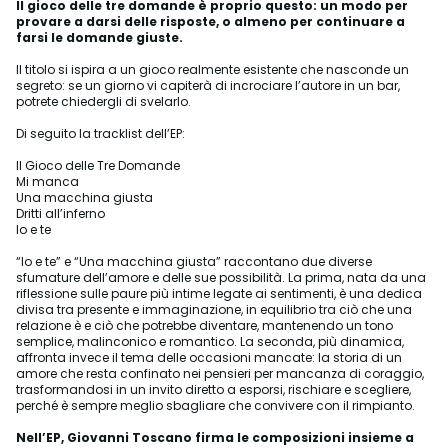
Il gioco delle tre domande è proprio questo: un modo per
provare a darsi delle risposte, o almeno per continuare a
farsi le domande giuste.
Il titolo si ispira a un gioco realmente esistente che nasconde un
segreto: se un giorno vi capiterà di incrociare l’autore in un bar,
potrete chiedergli di svelarlo.
Di seguito la tracklist dell’EP:
Il Gioco delle Tre Domande
Mi manca
Una macchina giusta
Dritti all’inferno
Io e te
“Io e te” e “Una macchina giusta” raccontano due diverse
sfumature dell’amore e delle sue possibilità. La prima, nata da una
riflessione sulle paure più intime legate ai sentimenti, è una dedica
divisa tra presente e immaginazione, in equilibrio tra ciò che una
relazione è e ciò che potrebbe diventare, mantenendo un tono
semplice, malinconico e romantico. La seconda, più dinamica,
affronta invece il tema delle occasioni mancate: la storia di un
amore che resta confinato nei pensieri per mancanza di coraggio,
trasformandosi in un invito diretto a esporsi, rischiare e scegliere,
perché è sempre meglio sbagliare che convivere con il rimpianto.
Nell’EP, Giovanni Toscano firma le composizioni insieme a