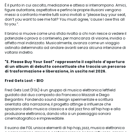
È il punto in cui ascolto, mediazione e attesa si interrompono. Amici,
figure autoritarie, aspettative e perfino le proprie illusioni vengono
messi a confronto mentre tutti sono invitati a “please buy your seat,
don’t you want to see me fall? You must agree, ’cause I owe this all
to you.”.
Il brano si muove come una sfida rivolta a chi non riesce a vedere il
potenziale o prova a contenerlo, per mancanza di visione, invidia o
affetto mal indirizzato. Musicalmente, avanza come un viaggio
ostinato determinato ad andare avanti senza alcuna intenzione di
voltarsi indietro.
"E. Please Buy Your Seat"
rappresenta il capitolo d’apertura
di un album di debutto concettuale che traccia un percorso
di trasformazione e liberazione, in uscita nel 2026.
Fred Gets Lost - BIO
Fred Gets Lost (FGL) è un gruppo di musica elettronica leftfield
guidato dal duo composto da Francesco Mazzali e Diego
Bergantini. Fondendo sound design sperimentale e scrittura
orientata alla narrazione, il progetto attinge a influenze che
spaziano dalla musica classica e dal jazz fino all’hip hop e alla
produzione elettronica, dando vita a un paesaggio sonoro
cinematografico e imprevedibile.
Il suono dei FGL unisce elementi di hip hop, jazz, musica elettronica