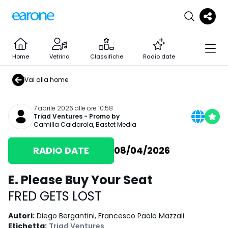
Home
Vetrina
Classifiche
Radio date
Vai alla home
7 aprile 2026 alle ore 10:58
Triad Ventures
- Promo by
Camilla Caldarola
,
Bastet Media
RADIO DATE
08/04/2026
E. Please Buy Your Seat
FRED GETS LOST
Autori
:
Diego Bergantini, Francesco Paolo Mazzali
Etichetta
:
Triad Ventures