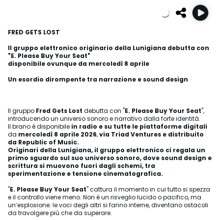
FRED GETS LOST
Il gruppo elettronico originario della Lunigiana debutta con
"E. Please Buy Your Seat"
disponibile ovunque da mercoledì 8 aprile
Un esordio dirompente tra narrazione e sound design
Il gruppo
Fred Gets Lost
debutta con "
E. Please Buy Your Seat
",
introducendo un universo sonoro e narrativo dalla forte identità.
Il brano è disponibile
in radio e su tutte le piattaforme digitali
da
mercoledì 8 aprile 2026
,
via Triad Ventures e distribuito
da Republic of Music.
Originari della Lunigiana, il gruppo elettronico ci regala un
primo sguardo sul suo universo sonoro, dove sound design e
scrittura si muovono fuori dagli schemi, tra
sperimentazione e tensione cinematografica.
"
E. Please Buy Your Seat
" cattura il momento in cui tutto si spezza
e il controllo viene meno. Non è un risveglio lucido o pacifico, ma
un’esplosione: le voci degli altri si fanno interne, diventano ostacoli
da travolgere più che da superare.