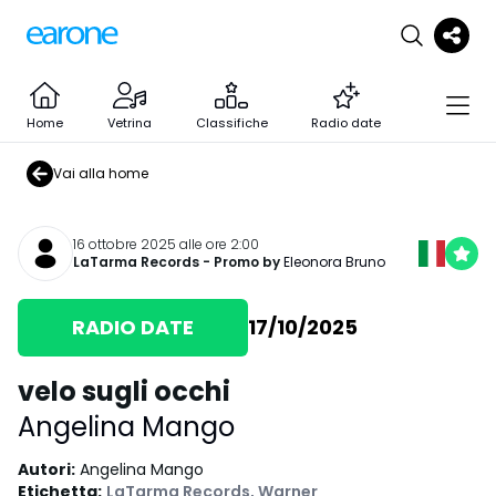
Home
Vetrina
Classifiche
Radio date
Vai alla home
16 ottobre 2025 alle ore 2:00
LaTarma Records
- Promo by
Eleonora Bruno
RADIO DATE
17/10/2025
velo sugli occhi
Angelina Mango
Autori
:
Angelina Mango
Etichetta
:
LaTarma Records
,
Warner