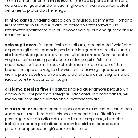
Torna l’amore anche in
mylove,
tra le note e le parole nate in una
sera a cena, guardando la sua migliore amica, raccontandole il
sentimento profondo che le lega.
In
nina canta
Angelina gioca con la musica, sperimenta. Tornano
le “smattate” in studio e in album arrivano sotto forma di un
intermezzo sperimentale, in cui riconoscere quello che quest’anno le
ha insegnato.
velo sugli occhi
è il manifesto dell’album, racconta del “velo” che
appare sugli occhi quando perdiamo lo sguardo puro di quando
si è bambini, di quando la vita era tutta da amare. Domina qui la
voglia di affrontare i giorni accettando i propri difetti e le
imperfezioni e “fare mille cazzate che non ho fatto ancora”. Un
brano che apre alla voglia di vivere che ci travolge quando non
siamo più disposti ad avere paura del silenzio e non vogliamo più
raccontare (e raccontarci) bugie.
ci siamo persi la fine
è il saluto finale a quell’amore perduto, un
addio in cui c’è poco da spiegare. Racconta una mancanza, nel
modo più semplice e diretto che si potesse trovare.
In
tutto all’aria
torna anche Filippo Mango e l’intesa assoluta con
Angelina. La scrittura è all’unisono e racconta la difficoltà del
passaggio verso la vita adulta, un tema complesso, duro, che i
fratelli sembrano però affrontare con lo spirito di quando, da
piccoli, componevano già canzoni insieme.