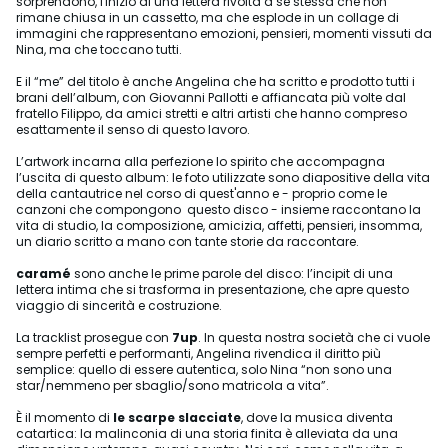
sorprendono, l'inizio di una lettera rivolta a se stessa che non
rimane chiusa in un cassetto, ma che esplode in un collage di
immagini che rappresentano emozioni, pensieri, momenti vissuti da
Nina, ma che toccano tutti.
E il “me” del titolo è anche Angelina che ha scritto e prodotto tutti i
brani dell’album, con Giovanni Pallotti e affiancata più volte dal
fratello Filippo, da amici stretti e altri artisti che hanno compreso
esattamente il senso di questo lavoro.
L’artwork incarna alla perfezione lo spirito che accompagna
l’uscita di questo album: le foto utilizzate sono diapositive della vita
della cantautrice nel corso di quest'anno e - proprio come le
canzoni che compongono questo disco - insieme raccontano la
vita di studio, la composizione, amicizia, affetti, pensieri, insomma,
un diario scritto a mano con tante storie da raccontare.
caramé
sono anche le prime parole del disco: l’incipit di una
lettera intima che si trasforma in presentazione, che apre questo
viaggio di sincerità e costruzione.
La tracklist prosegue con
7up
. In questa nostra società che ci vuole
sempre perfetti e performanti, Angelina rivendica il diritto più
semplice: quello di essere autentica, solo Nina “non sono una
star/nemmeno per sbaglio/sono matricola a vita”.
È il momento di
le scarpe slacciate
, dove la musica diventa
catartica: la malinconia di una storia finita è alleviata da una