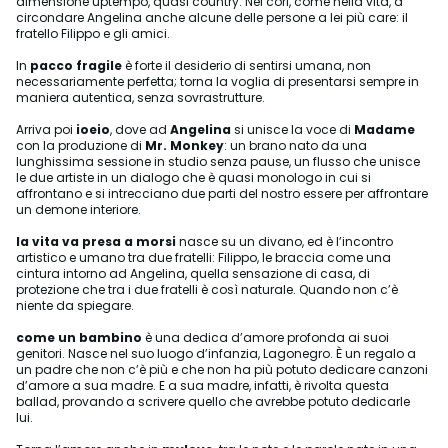
dimensione uptempo, quasi country. Nei cori, come nella vita, a
circondare Angelina anche alcune delle persone a lei più care: il
fratello Filippo e gli amici.
In
pacco fragile
è forte il desiderio di sentirsi umana, non
necessariamente perfetta; torna la voglia di presentarsi sempre in
maniera autentica, senza sovrastrutture.
Arriva poi
ioeio
, dove ad
Angelina
si unisce la voce di
Madame
con la produzione di
Mr. Monkey
: un brano nato da una
lunghissima sessione in studio senza pause, un flusso che unisce
le due artiste in un dialogo che è quasi monologo in cui si
affrontano e si intrecciano due parti del nostro essere per affrontare
un demone interiore.
la vita va presa a morsi
nasce su un divano, ed è l’incontro
artistico e umano tra due fratelli: Filippo, le braccia come una
cintura intorno ad Angelina, quella sensazione di casa, di
protezione che tra i due fratelli è così naturale. Quando non c’è
niente da spiegare.
come un bambino
è una dedica d’amore profonda ai suoi
genitori. Nasce nel suo luogo d’infanzia, Lagonegro. È un regalo a
un padre che non c’è più e che non ha più potuto dedicare canzoni
d’amore a sua madre. E a sua madre, infatti, è rivolta questa
ballad, provando a scrivere quello che avrebbe potuto dedicarle
lui.