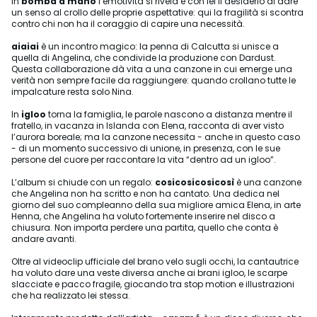
In
bomba a mano
l’emotività si rivela e con lei il desiderio di dare
un senso al crollo delle proprie aspettative: qui la fragilità si scontra
contro chi non ha il coraggio di capire una necessità.
aiaiai
è un incontro magico: la penna di Calcutta si unisce a
quella di Angelina, che condivide la produzione con Dardust.
Questa collaborazione dà vita a una canzone in cui emerge una
verità non sempre facile da raggiungere: quando crollano tutte le
impalcature resta solo Nina.
In
igloo
torna la famiglia, le parole nascono a distanza mentre il
fratello, in vacanza in Islanda con Elena, racconta di aver visto
l’aurora boreale; ma la canzone necessita - anche in questo caso
- di un momento successivo di unione, in presenza, con le sue
persone del cuore per raccontare la vita “dentro ad un igloo”.
L’album si chiude con un regalo:
cosicosicosicosì
è una canzone
che Angelina non ha scritto e non ha cantato. Una dedica nel
giorno del suo compleanno della sua migliore amica Elena, in arte
Henna, che Angelina ha voluto fortemente inserire nel disco a
chiusura. Non importa perdere una partita, quello che conta è
andare avanti.
Oltre al videoclip ufficiale del brano velo sugli occhi, la cantautrice
ha voluto dare una veste diversa anche ai brani igloo, le scarpe
slacciate e pacco fragile, giocando tra stop motion e illustrazioni
che ha realizzato lei stessa.