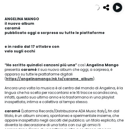
ANGELINA MANGO
il nuovo album
caramé
pubblicato oggi a sorpresa su tutte le piattaforme
e in radio dal 17 ottobre con
velo sugli occhi
“Ho scritto quindici canzoni più una”
così
Angelina Mango
presenta
caramé
il suo nuovo album che oggi, a sorpresa, è
apparso su tutte le piattaforme digitali
(
https://angelinamango.lnk.to/carame_album
).
Ancora una volta la musica è al centro del mondo di Angelina, è la
lingua che ha scelto per raccontarsi e le 16 tracce scandiscono,
infatti, questo suo ultimo anno e lo trasformano in una playlist
inaspettata, intima e collettiva al tempo stesso.
caramé
(Latarma Records/Distribuzione ADA Music Italy)
,
fin dal
titolo, è un album sincero, spontaneo e sperimentale insieme, che
appare inaspettato negli ascolti del pubblico; un titolo esplicito, che
diventa la decorazione di una torta con cui gli amici ti