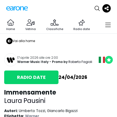
Home
Vetrina
Classifiche
Radio date
Vai alla home
17 aprile 2026 alle ore 2:00
Warner Music Italy
- Promo by
Roberto Fagioli
RADIO DATE
24/04/2026
Immensamente
Laura Pausini
Autori
:
Umberto Tozzi, Giancarlo Bigazzi
Etichetta
:
Warner