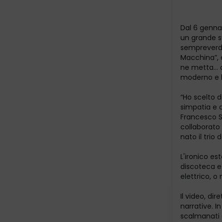
Dal 6 gennai
un grande s
sempreverde
Macchina”, e
ne metta… 
moderno e b
“Ho scelto 
simpatia e 
Francesco Sa
collaborato 
nato il trio 
L'ironico es
discoteca e 
elettrico, o 
Il video, di
narrative. 
scalmanati a