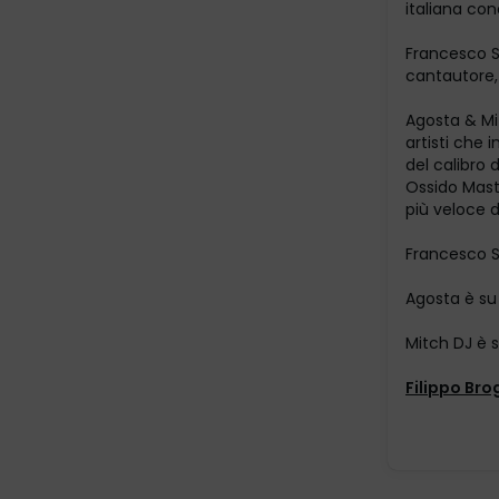
italiana con
Francesco Sa
cantautore, 
Agosta & Mit
artisti che 
del calibro
Ossido Maste
più veloce d’
Francesco S
Agosta è s
Mitch DJ è 
Filippo Bro