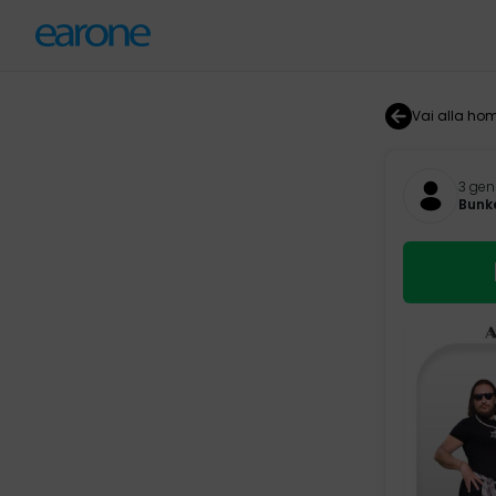
Vai alla ho
3 gen
Bunk