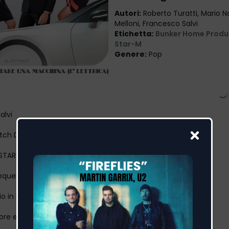
Autori
:
Roberto Turatti, Mario Na
Melloni, Francesco Salvi
Etichetta
:
Bunker Home Produ
Star-M
Genere
:
Pop
alvi
tch DJ
STARE UNA MACCHINA (È LETTRICA)”
equel del grande successo
o in radio
 store e piattaforme