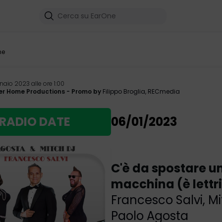
me
naio 2023 alle ore 1:00
er Home Productions
- Promo by
Filippo Broglia
,
RECmedia
RADIO DATE
06/01/2023
C'è da spostare u
macchina (è lettr
Francesco Salvi
,
Mi
Paolo Agosta