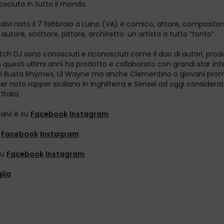
osciuta in tutto il mondo.
lvi nato il 7 febbraio a Luino (VA) è comico, attore, compositor
autore, scrittore, pittore, architetto: un artista a tutto “tonto”.
ch DJ sono conosciuti e riconosciuti come il duo di autori, produ
in questi ultimi anni ha prodotto e collaborato con grandi star int
 di Busta Rhymes, Lil Wayne ma anche Clementino o giovani pr
r noto rapper siciliano in Inghilterra e Sensei ad oggi considerat
Italia.
alvi è su
Facebook
Instagram
u
Facebook
Instagram
su
Facebook
Instagram
glia