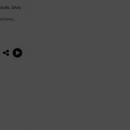
tale, Silvio
ctions
,