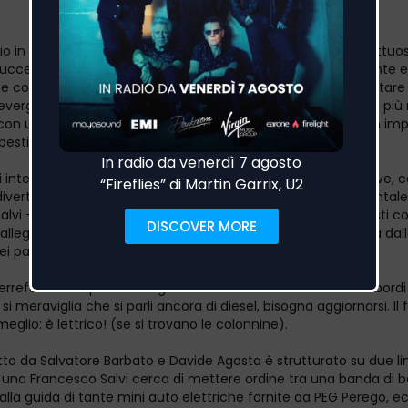
o in radio “C’è da spostare una macchina (è lettrica)” affettuos
uccesso di Francesco Salvi che in questa versione travolgente e
 con Agosta & Mitch DJ fa una rivisitazione di “C'è Da Spostare
vergreen da fine anni '80 - '90, 2000, 2010, 2020, 2030 e chi più
con un arrangiamento contemporaneo e nuove voci per un imp
estiale.
di interpretare questo brano perché mi rappresenta e descrive, 
divertimento, una situazione attuale e di emergenza ambiental
lvi - poi Agosta & Mitch Dj sono due bravissimi professionisti c
allegramente e si è creata una sinergia simpatica e Lettrica dal
dei paninari”.
terrefatto interprete dialoga con se stesso incontrandosi ai bordi
si meraviglia che si parli ancora di diesel, bisogna aggiornarsi. Il 
meglio: è lettrico! (se si trovano le colonnine).
retto da Salvatore Barbato e Davide Agosta è strutturato su due l
In una Francesco Salvi cerca di mettere ordine tra una banda di 
lla guida di tante mini auto elettriche fornite da PEG Perego, e