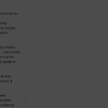
a ironia su
 Una
 ne ha più
atto
con molta
e - racconta
on cui ho
la quale è
 di una
futuro è
inee
bambini
ccellenza