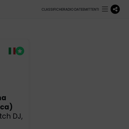
CLASSIFICHE
RADIO DATE
EMITTENTI
na
ica)
tch DJ
,