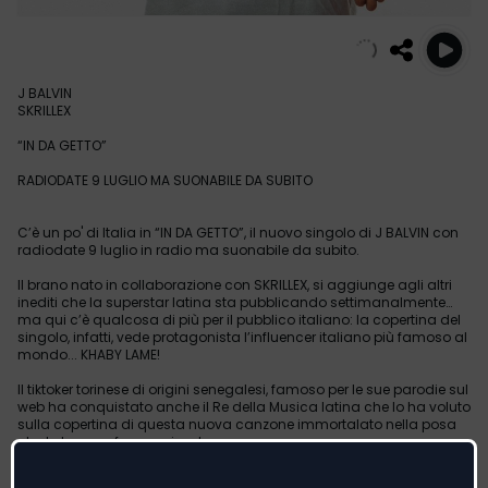
J BALVIN
SKRILLEX
“IN DA GETTO”
RADIODATE 9 LUGLIO MA SUONABILE DA SUBITO
C’è un po' di Italia in “IN DA GETTO”, il nuovo singolo di J BALVIN con
radiodate 9 luglio in radio ma suonabile da subito.
Il brano nato in collaborazione con SKRILLEX, si aggiunge agli altri
inediti che la superstar latina sta pubblicando settimanalmente…
ma qui c’è qualcosa di più per il pubblico italiano: la copertina del
singolo, infatti, vede protagonista l’influencer italiano più famoso al
mondo... KHABY LAME!
Il tiktoker torinese di origini senegalesi, famoso per le sue parodie sul
web ha conquistato anche il Re della Musica latina che lo ha voluto
sulla copertina di questa nuova canzone immortalato nella posa
che lo ha reso famoso in rete.
KHABY LAME è il terzo tiktoker più seguito al mondo dopo Charli
D'Amelio e Addison Rae. La sua forza è prendere garbatamente in