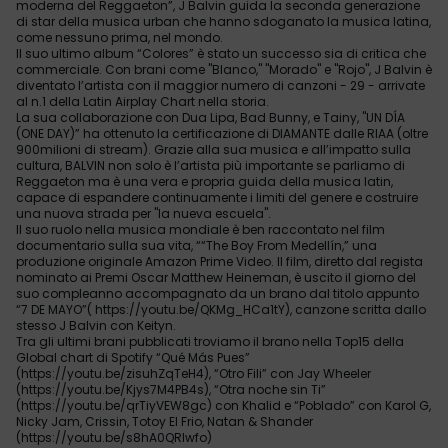
moderna del Reggaeton”, J Balvin guida la seconda generazione
di star della musica urban che hanno sdoganato la musica latina,
come nessuno prima, nel mondo.
Il suo ultimo album “Colores” è stato un successo sia di critica che
commerciale. Con brani come "Blanco," "Morado" e "Rojo", J Balvin è
diventato l’artista con il maggior numero di canzoni - 29 - arrivate
al n.1 della Latin Airplay Chart nella storia.
La sua collaborazione con Dua Lipa, Bad Bunny, e Tainy, "UN DÍA
(ONE DAY)” ha ottenuto la certificazione di DIAMANTE dalle RIAA (oltre
900milioni di stream). Grazie alla sua musica e all’impatto sulla
cultura, BALVIN non solo è l’artista più importante se parliamo di
Reggaeton ma è una vera e propria guida della musica latin,
capace di espandere continuamente i limiti del genere e costruire
una nuova strada per "la nueva escuela".
Il suo ruolo nella musica mondiale è ben raccontato nel film
documentario sulla sua vita, ““The Boy From Medellín,” una
produzione originale Amazon Prime Video. Il film, diretto dal regista
nominato ai Premi Oscar Matthew Heineman, è uscito il giorno del
suo compleanno accompagnato da un brano dal titolo appunto
“7 DE MAYO”( https://youtu.be/QKMg_HCa1tY), canzone scritta dallo
stesso J Balvin con Keityn.
Tra gli ultimi brani pubblicati troviamo il brano nella Top15 della
Global chart di Spotify “Qué Más Pues”
(https://youtu.be/zisuhZqTeH4), “Otro Fili” con Jay Wheeler
(https://youtu.be/Kjys7M4PB4s), “Otra noche sin Ti”
(https://youtu.be/qrTiyVEW8gc) con Khalid e “Poblado” con Karol G,
Nicky Jam, Crissin, Totoy El Frio, Natan & Shander
(https://youtu.be/s8hA0QRIwfo)