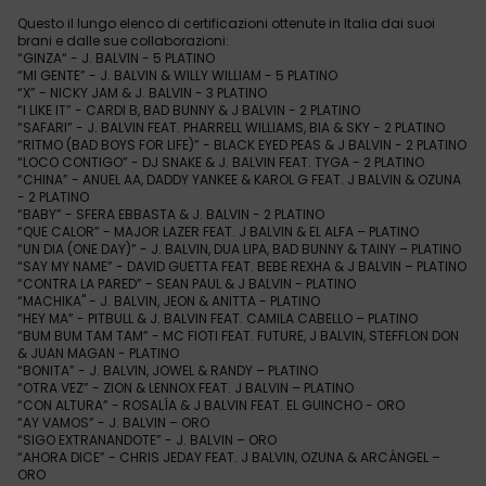
Questo il lungo elenco di certificazioni ottenute in Italia dai suoi
brani e dalle sue collaborazioni:
“GINZA“ - J. BALVIN - 5 PLATINO
“MI GENTE” - J. BALVIN & WILLY WILLIAM - 5 PLATINO
“X” - NICKY JAM & J. BALVIN - 3 PLATINO
“I LIKE IT” - CARDI B, BAD BUNNY & J BALVIN - 2 PLATINO
“SAFARI” - J. BALVIN FEAT. PHARRELL WILLIAMS, BIA & SKY - 2 PLATINO
“RITMO (BAD BOYS FOR LIFE)” - BLACK EYED PEAS & J BALVIN - 2 PLATINO
“LOCO CONTIGO” - DJ SNAKE & J. BALVIN FEAT. TYGA - 2 PLATINO
“CHINA” - ANUEL AA, DADDY YANKEE & KAROL G FEAT. J BALVIN & OZUNA
- 2 PLATINO
“BABY” - SFERA EBBASTA & J. BALVIN - 2 PLATINO
“QUE CALOR” - MAJOR LAZER FEAT. J BALVIN & EL ALFA – PLATINO
“UN DIA (ONE DAY)” - J. BALVIN, DUA LIPA, BAD BUNNY & TAINY – PLATINO
“SAY MY NAME” - DAVID GUETTA FEAT. BEBE REXHA & J BALVIN – PLATINO
“CONTRA LA PARED” - SEAN PAUL & J BALVIN - PLATINO
“MACHIKA" - J. BALVIN, JEON & ANITTA - PLATINO
“HEY MA” - PITBULL & J. BALVIN FEAT. CAMILA CABELLO – PLATINO
“BUM BUM TAM TAM” - MC FIOTI FEAT. FUTURE, J BALVIN, STEFFLON DON
& JUAN MAGAN - PLATINO
“BONITA” - J. BALVIN, JOWEL & RANDY – PLATINO
“OTRA VEZ” - ZION & LENNOX FEAT. J BALVIN – PLATINO
“CON ALTURA” - ROSALÍA & J BALVIN FEAT. EL GUINCHO - ORO
“AY VAMOS” - J. BALVIN – ORO
“SIGO EXTRANANDOTE” - J. BALVIN – ORO
“AHORA DICE” - CHRIS JEDAY FEAT. J BALVIN, OZUNA & ARCÁNGEL –
ORO