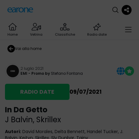
Home
Vetrina
Classifiche
Radio date
Vai alla home
2 luglio 2021
EMI
- Promo by
Stefano Fontana
RADIO DATE
09/07/2021
In Da Getto
J Balvin
,
Skrillex
Autori
:
David Morales, Delta Bennett, Handel Tucker, J.
Balvin, Keityn, Skrillex, Sly Dunbar, Tainy