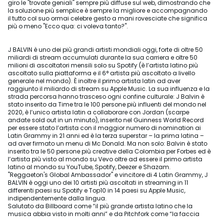
giro le "trovate geniali" sempre più diffuse sul web, dimostrando che
la soluzione più semplice è sempre la migliore e accompagnando
il tutto col suo ormai celebre gesto a mani rovesciate che significa
più o meno "Ecco qua: ci voleva tanto?".
J BALVIN è uno dei più grandi artisti mondiali oggi, forte di oltre 50
miliardi di stream accumulati durante la sua carriera e oltre 50
milioni di ascoltatori mensili solo su Spotify (è l’artista latino più
ascoltato sulla piattaforma e il 6° artista più ascoltato a livello
generale nel mondo). È inoltre il primo artista latin ad aver
raggiunto il miliardo di stream su Apple Music. La sua influenza e la
strada percorsa hanno trasceso ogni confine culturale: J Balvin è
stato inserito da Time tra le 100 persone più influenti del mondo nel
2020, è l’unico artista latin a collaborare con Jordan (scarpe
andate sold out in un minuto), inserito nel Guinness World Record
per essere stato l’artista con il maggior numero di nomination ai
Latin Grammy in 21 anni ed è la terza superstar – la prima latina –
ad aver firmato un menu di Mc Donald. Ma non solo: Balvin è stato
inserito tra le 50 persone più creative della Colombia per Forbes ed è
l’artista più visto al mondo su Vevo oltre ad essere il primo artista
latino al mondo su YouTube, Spotify, Deezer e Shazam.
"Reggaeton's Global Ambassador" e vincitore di 4 Latin Grammy, J
BALVIN è oggi uno dei 10 artisti più ascoltati in streaming in 11
differenti paesi su Spotify e Top10 in 14 paesi su Apple Music,
indipendentemente dalla lingua.
Salutato da Billboard come “il più grande artista latino che la
musica abbia visto in molti anni” e da Pitchfork come “la faccia