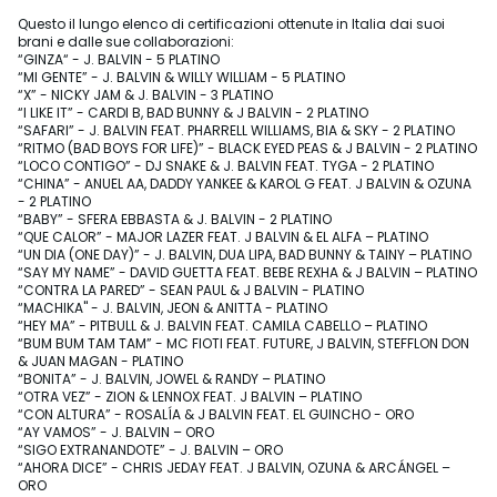
Questo il lungo elenco di certificazioni ottenute in Italia dai suoi
brani e dalle sue collaborazioni:
“GINZA“ - J. BALVIN - 5 PLATINO
“MI GENTE” - J. BALVIN & WILLY WILLIAM - 5 PLATINO
“X” - NICKY JAM & J. BALVIN - 3 PLATINO
“I LIKE IT” - CARDI B, BAD BUNNY & J BALVIN - 2 PLATINO
“SAFARI” - J. BALVIN FEAT. PHARRELL WILLIAMS, BIA & SKY - 2 PLATINO
“RITMO (BAD BOYS FOR LIFE)” - BLACK EYED PEAS & J BALVIN - 2 PLATINO
“LOCO CONTIGO” - DJ SNAKE & J. BALVIN FEAT. TYGA - 2 PLATINO
“CHINA” - ANUEL AA, DADDY YANKEE & KAROL G FEAT. J BALVIN & OZUNA
- 2 PLATINO
“BABY” - SFERA EBBASTA & J. BALVIN - 2 PLATINO
“QUE CALOR” - MAJOR LAZER FEAT. J BALVIN & EL ALFA – PLATINO
“UN DIA (ONE DAY)” - J. BALVIN, DUA LIPA, BAD BUNNY & TAINY – PLATINO
“SAY MY NAME” - DAVID GUETTA FEAT. BEBE REXHA & J BALVIN – PLATINO
“CONTRA LA PARED” - SEAN PAUL & J BALVIN - PLATINO
“MACHIKA" - J. BALVIN, JEON & ANITTA - PLATINO
“HEY MA” - PITBULL & J. BALVIN FEAT. CAMILA CABELLO – PLATINO
“BUM BUM TAM TAM” - MC FIOTI FEAT. FUTURE, J BALVIN, STEFFLON DON
& JUAN MAGAN - PLATINO
“BONITA” - J. BALVIN, JOWEL & RANDY – PLATINO
“OTRA VEZ” - ZION & LENNOX FEAT. J BALVIN – PLATINO
“CON ALTURA” - ROSALÍA & J BALVIN FEAT. EL GUINCHO - ORO
“AY VAMOS” - J. BALVIN – ORO
“SIGO EXTRANANDOTE” - J. BALVIN – ORO
“AHORA DICE” - CHRIS JEDAY FEAT. J BALVIN, OZUNA & ARCÁNGEL –
ORO