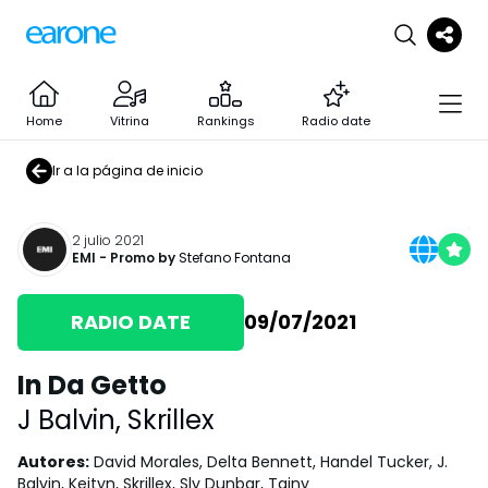
Home
Vitrina
Rankings
Radio date
Ir a la página de inicio
2 julio 2021
EMI
- Promo by
Stefano Fontana
RADIO DATE
09/07/2021
In Da Getto
J Balvin
,
Skrillex
Autores
:
David Morales, Delta Bennett, Handel Tucker, J.
Balvin, Keityn, Skrillex, Sly Dunbar, Tainy