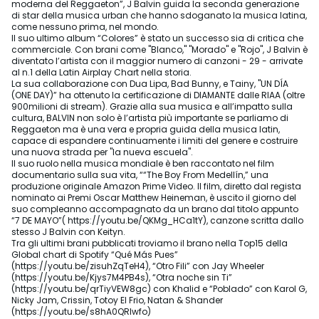
moderna del Reggaeton”, J Balvin guida la seconda generazione
di star della musica urban che hanno sdoganato la musica latina,
come nessuno prima, nel mondo.
Il suo ultimo album “Colores” è stato un successo sia di critica che
commerciale. Con brani come "Blanco," "Morado" e "Rojo", J Balvin è
diventato l’artista con il maggior numero di canzoni - 29 - arrivate
al n.1 della Latin Airplay Chart nella storia.
La sua collaborazione con Dua Lipa, Bad Bunny, e Tainy, "UN DÍA
(ONE DAY)” ha ottenuto la certificazione di DIAMANTE dalle RIAA (oltre
900milioni di stream). Grazie alla sua musica e all’impatto sulla
cultura, BALVIN non solo è l’artista più importante se parliamo di
Reggaeton ma è una vera e propria guida della musica latin,
capace di espandere continuamente i limiti del genere e costruire
una nuova strada per "la nueva escuela".
Il suo ruolo nella musica mondiale è ben raccontato nel film
documentario sulla sua vita, ““The Boy From Medellín,” una
produzione originale Amazon Prime Video. Il film, diretto dal regista
nominato ai Premi Oscar Matthew Heineman, è uscito il giorno del
suo compleanno accompagnato da un brano dal titolo appunto
“7 DE MAYO”( https://youtu.be/QKMg_HCa1tY), canzone scritta dallo
stesso J Balvin con Keityn.
Tra gli ultimi brani pubblicati troviamo il brano nella Top15 della
Global chart di Spotify “Qué Más Pues”
(https://youtu.be/zisuhZqTeH4), “Otro Fili” con Jay Wheeler
(https://youtu.be/Kjys7M4PB4s), “Otra noche sin Ti”
(https://youtu.be/qrTiyVEW8gc) con Khalid e “Poblado” con Karol G,
Nicky Jam, Crissin, Totoy El Frio, Natan & Shander
(https://youtu.be/s8hA0QRIwfo)