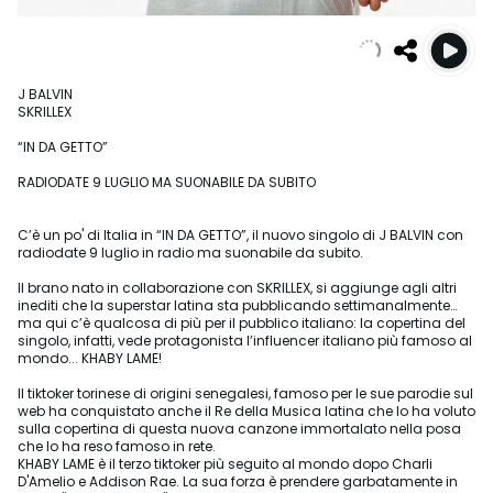
J BALVIN
SKRILLEX
“IN DA GETTO”
RADIODATE 9 LUGLIO MA SUONABILE DA SUBITO
C’è un po' di Italia in “IN DA GETTO”, il nuovo singolo di J BALVIN con
radiodate 9 luglio in radio ma suonabile da subito.
Il brano nato in collaborazione con SKRILLEX, si aggiunge agli altri
inediti che la superstar latina sta pubblicando settimanalmente…
ma qui c’è qualcosa di più per il pubblico italiano: la copertina del
singolo, infatti, vede protagonista l’influencer italiano più famoso al
mondo... KHABY LAME!
Il tiktoker torinese di origini senegalesi, famoso per le sue parodie sul
web ha conquistato anche il Re della Musica latina che lo ha voluto
sulla copertina di questa nuova canzone immortalato nella posa
che lo ha reso famoso in rete.
KHABY LAME è il terzo tiktoker più seguito al mondo dopo Charli
D'Amelio e Addison Rae. La sua forza è prendere garbatamente in