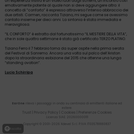
Un’esperienza visiva e un video fuori dagli schemi, un incontro così
emotivamente potente al quale non si deve aggiungere altro: il
concetto di “conforto” è espresso attraverso l’intenso abbraccio dei
due artisti. Carmen, racconta Tiziano, mi segue come se avessimo
cantato insieme per dieci anni. La sintonia è stata immediata e
meravigliosa.
“IL CONFORTO” è estratto dal fortunatissimo “IL MESTIERE DELLA VITA”,
che in sole quattro settimane è stato già certificato TERZO PLATINO.
Tiziano Ferro il 7 febbraio torna da super ospite nella prima serata
del Festival di Sanremo. Ancora una volta sul palco dell’Ariston
dopo la straordinaria esibizione del 2015 che ottenne una lunga
“standing ovation”.
Lucio Schirripa
EarOne
rileva i passaggi in onda su centinaia di emittenti italiane ed
estere.
Trust
|
Privacy Policy
|
Cookies
|
Preferenze Cookies
Licenza SIAE
: 202600000111
Copyright © 2001-
2026
Xdevel S.r.l. P.IVA IT03578880837
Ascolta