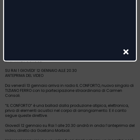
TIZIANO FERRO
“IL CONFORTO”
IN RADIO DAL 13 GENNAIO IL NUOVO SINGOLO
CON LA PARTECIPAZIONE STRAORDINARIA
DI CARMEN CONSOLI
SU RAI 1 GIOVEDI’ 12 GENNAIO ALLE 20.30
ANTEPRIMA DEL VIDEO
Da venerdì 13 gennaio arriva in radio IL CONFORTO, nuovo singolo di
TIZIANO FERRO con la partecipazione straordinaria di Carmen
Consoli.
“IL CONFORTO” è una ballad dalla produzione atipica, elettronica,
priva di elementi acustici nel corpo di arrangiamento. E il canto
segue queste direttive.
Giovedì 12 gennaio su Rai 1 alle 20.30 andrà in onda l’anteprima del
video, diretto da Gaetano Morbioli.