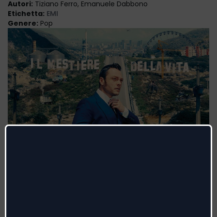
Autori
:
Tiziano Ferro, Emanuele Dabbono
Etichetta
:
EMI
Genere
:
Pop