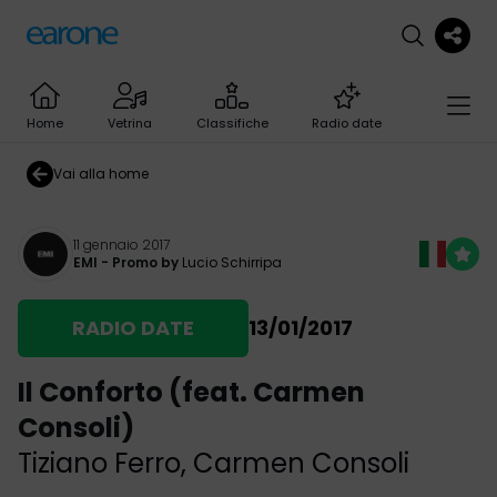
Home
Vetrina
Classifiche
Radio date
Vai alla home
11 gennaio 2017
EMI
- Promo by
Lucio Schirripa
RADIO DATE
13/01/2017
Il Conforto (feat. Carmen
Consoli)
Tiziano Ferro
,
Carmen Consoli