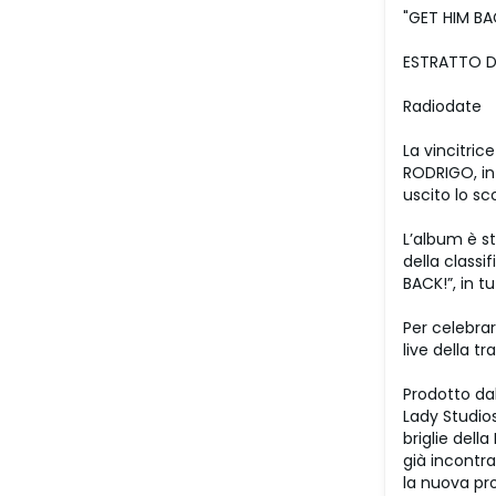
"GET HIM BA
ESTRATTO D
Radiodate
La vincitri
RODRIGO, in
uscito lo sc
L’album è s
della classi
BACK!”, in tu
Per celebra
live della t
Prodotto dal
Lady Studios
briglie dell
già incontra
la nuova pr