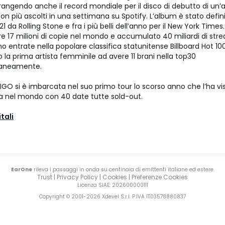
rangendo anche il record mondiale per il disco di debutto di un’a
n più ascolti in una settimana su Spotify. L’album è stato definit
21 da Rolling Stone e fra i più belli dell’anno per il New York Times
e 17 milioni di copie nel mondo e accumulato 40 miliardi di stre
no entrate nella popolare classifica statunitense Billboard Hot 1
o la prima artista femminile ad avere 11 brani nella top30
aneamente.
IGO si è imbarcata nel suo primo tour lo scorso anno che l’ha vi
a nel mondo con 40 date tutte sold-out.
tali
EarOne
rileva i passaggi in onda su centinaia di emittenti italiane ed estere.
Trust
|
Privacy Policy
|
Cookies
|
Preferenze Cookies
Licenza SIAE
: 202600000111
Copyright © 2001-
2026
Xdevel S.r.l. P.IVA IT03578880837