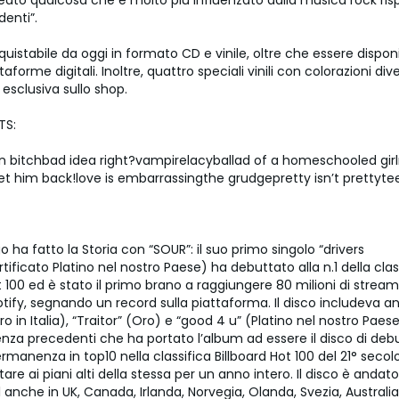
ato qualcosa che è molto più influenzato dalla musica rock risp
denti”.
uistabile da oggi in formato CD e vinile, oltre che essere disponi
ttaforme digitali. Inoltre, quattro speciali vinili con colorazioni di
n esclusiva sullo shop.
TS:
n bitchbad idea right?vampirelacyballad of a homeschooled gir
et him back!love is embarrassingthe grudgepretty isn’t prettyt
go ha fatto la Storia con “SOUR”: il suo primo singolo “drivers
rtificato Platino nel nostro Paese) ha debuttato alla n.1 della clas
t 100 ed è stato il primo brano a raggiungere 80 milioni di stream 
otify, segnando un record sulla piattaforma. Il disco includeva an
ro in Italia), “Traitor” (Oro) e “good 4 u” (Platino nel nostro Paes
nza precedenti che ha portato l’album ad essere il disco di deb
rmanenza in top10 nella classifica Billboard Hot 100 del 21° secolo
are ai piani alti della stessa per un anno intero. Il disco è andato
1 anche in UK, Canada, Irlanda, Norvegia, Olanda, Svezia, Australi