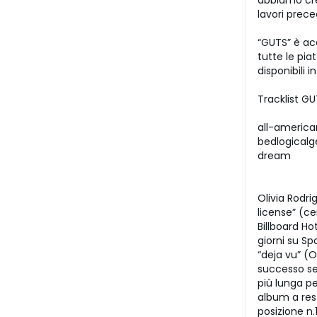
abbiamo cre
lavori prece
“GUTS” è acq
tutte le pia
disponibili i
Tracklist GU
all-america
bedlogicalg
dream
Olivia Rodri
license” (ce
Billboard Ho
giorni su Sp
“deja vu” (O
successo se
più lunga pe
album a rest
posizione n.