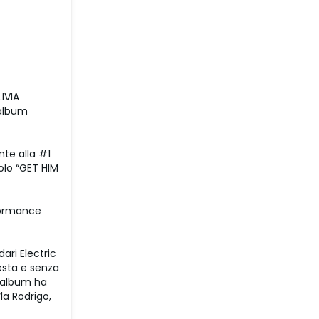
IVIA
 album
te alla #1
olo “GET HIM
rformance
ari Electric
nesta e senza
vo album ha
la Rodrigo,