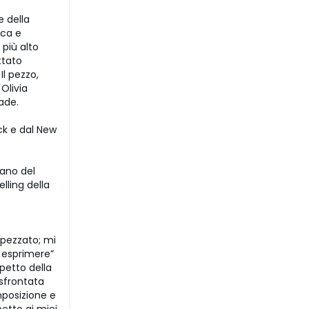
e della
ica e
 più alto
ttato
Il pezzo,
Olivia
cade.
ck e dal New
rano del
lling della
spezzato; mi
 esprimere”
petto della
 sfrontata
mposizione e