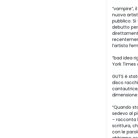
“vampire”, i
nuova artist
pubblico. Si 
debutto per 
direttamente
recentemente
l’artista fe
“bad idea r
York Times 
GUTS è stat
disco racch
cantautrice
dimensione
“Quando sta
sedevo al p
– racconta 
scrittura, c
con le paro