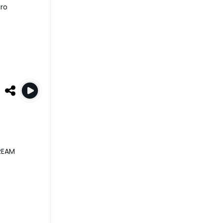
gro
TREAM