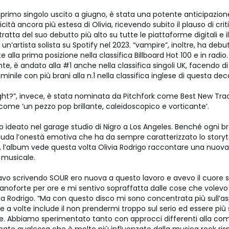
l primo singolo uscito a giugno, è stata una potente anticipazion
icità ancora più estesa di Olivia, ricevendo subito il plauso di crit
tratta del suo debutto più alto su tutte le piattaforme digitali e il
un’artista solista su Spotify nel 2023. “vampire”, inoltre, ha debu
 alla prima posizione nella classifica Billboard Hot 100 e in radio. 
, è andato alla #1 anche nella classifica singoli UK, facendo di 
mminile con più brani alla n.1 nella classifica inglese di questa de
ight?”, invece, è stata nominata da Pitchfork come Best New Tra
come ‘un pezzo pop brillante, caleidoscopico e vorticante’.
o ideato nel garage studio di Nigro a Los Angeles. Benché ogni b
iuda l’onestà emotiva che ha da sempre caratterizzato lo storyte
, l’album vede questa volta Olivia Rodrigo raccontare una nuova
 musicale.
vo scrivendo SOUR ero nuova a questo lavoro e avevo il cuore 
ianoforte per ore e mi sentivo sopraffatta dalle cose che volevo
la Rodrigo. “Ma con questo disco mi sono concentrata più sull’as
he a volte include il non prendermi troppo sul serio ed essere più
le. Abbiamo sperimentato tanto con approcci differenti alla co