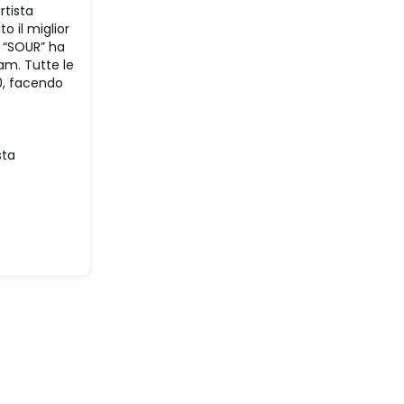
rtista
o il miglior
. “SOUR” ha
am. Tutte le
00, facendo
sta