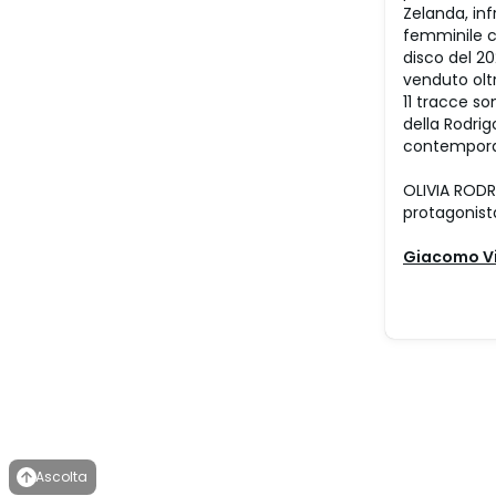
Zelanda, inf
femminile co
disco del 20
venduto oltr
11 tracce so
della Rodrig
contempor
OLIVIA RODR
protagonist
Giacomo Vi
Ascolta