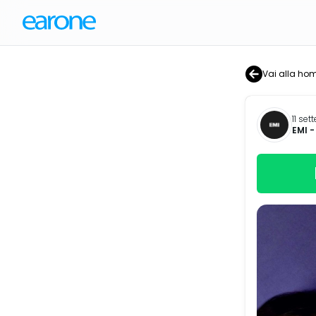
Vai alla ho
11 se
EMI
-