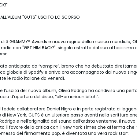
CK!"
ALL'ALBUM "GUTS" USCITO LO SCORSO
ce di 3 GRAMMY® Awards e nuova regina della musica mondiale, OL
 radio con "GET HIM BACK!", singolo estratto dal suo attesissimo
orso.
tato anticipato da “vampire”, brano che ha debuttato direttamen
fica globale di Spotify e arriva ora accompagnato dal nuovo sing
tte le radio italiane da venerdì.
re l’uscita del nuovo album, Olivia Rodrigo ha condiviso una pe
raccia d’apertura del disco, “all-american bitch”.
 fedele collaboratore Daniel Nigro e in parte registrato ai leggend
 di New York, GUTS è un ulteriore passo avanti nella scrittura o
a Rodrigo e nell’originalità del sound dell’artista ventenne. Il nuo
to il favore della critica con il New York Times che afferma che “
omessa del firmamento pop, è diventata una vera rock star”.