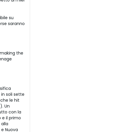
etto ai miei
bile su
verse saranno
lmaking the
eenage
sifica
in soli sette
che le hit
e). Un
utto con la
 e il primo
 alla
a e Nuova