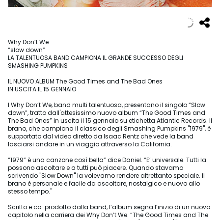
Why Don’t We
“slow down”
LA TALENTUOSA BAND CAMPIONA IL GRANDE SUCCESSO DEGLI
SMASHING PUMPKINS
IL NUOVO ALBUM The Good Times and The Bad Ones
IN USCITA IL 15 GENNAIO
I Why Don’t We, band multi talentuosa, presentano il singolo “Slow
down”, tratto dall'attesissimo nuovo album “The Good Times and
The Bad Ones” in uscita il 15 gennaio su etichetta Atlantic Records. Il
brano, che campiona il classico degli Smashing Pumpkins "1979", è
supportato dal video diretto da Isaac Rentz che vede la band
lasciarsi andare in un viaggio attraverso la California.
“1979” è una canzone così bella” dice Daniel. “E’ universale. Tutti la
possono ascoltare e a tutti può piacere. Quando stavamo
scrivendo "Slow Down" la volevamo rendere altrettanto speciale. Il
brano è personale e facile da ascoltare, nostalgico e nuovo allo
stesso tempo."
Scritto e co-prodotto dalla band, l’album segna l’inizio di un nuovo
capitolo nella carriera dei Why Don’t We. “The Good Times and The