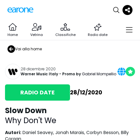
Home
Vetrina
Classifiche
Radio date
Vai alla home
28 dicembre 2020
Warner Music Italy
- Promo by
Gabriel Mompellio
RADIO DATE
28/12/2020
Slow Down
Why Don't We
Autori
:
Daniel Seavey, Jonah Marais, Corbyn Besson, Billy
Corgan