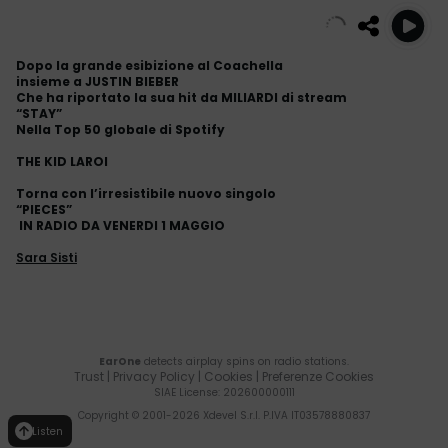
Dopo la grande esibizione al Coachella
insieme a JUSTIN BIEBER
Che ha riportato la sua hit da MILIARDI di stream
“STAY”
Nella Top 50 globale di Spotify
THE KID LAROI
Torna con l’irresistibile nuovo singolo
“PIECES”
IN RADIO DA VENERDI 1 MAGGIO
Sara Sisti
EarOne
detects airplay spins on radio stations.
Trust
|
Privacy Policy
|
Cookies
|
Preferenze Cookies
SIAE License
: 202600000111
Copyright © 2001-
2026
Xdevel S.r.l. P.IVA IT03578880837
Listen