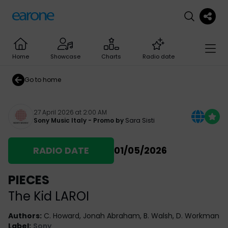
Home
Showcase
Charts
Radio date
Go to home
27 April 2026 at 2:00 AM
Sony Music Italy
- Promo by
Sara Sisti
RADIO DATE
01/05/2026
PIECES
The Kid LAROI
Authors
:
C. Howard, Jonah Abraham, B. Walsh, D. Workman
Label
:
Sony