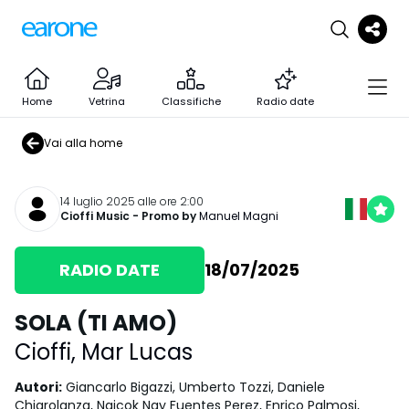
Home
Vetrina
Classifiche
Radio date
Vai alla home
14 luglio 2025 alle ore 2:00
Cioffi Music
- Promo by
Manuel Magni
RADIO DATE
18/07/2025
SOLA (TI AMO)
Cioffi
,
Mar Lucas
Autori
:
Giancarlo Bigazzi, Umberto Tozzi, Daniele
Chiarolanza, Naicok Nay Fuentes Perez, Enrico Palmosi,