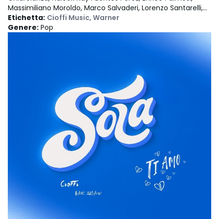
Massimiliano Moroldo, Marco Salvaderi, Lorenzo Santarelli,
Kende, Andrea Cioffi
Etichetta
:
Cioffi Music
,
Warner
Genere
:
Pop