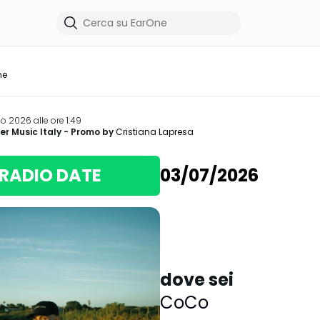
me
io 2026 alle ore 1:49
r Music Italy
- Promo by
Cristiana Lapresa
RADIO DATE
03/07/2026
dove sei
CoCo