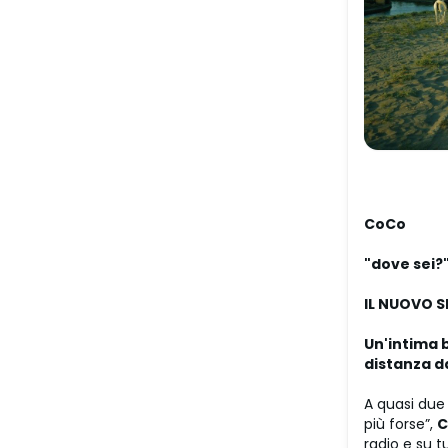
CoCo
"dove sei?
IL NUOVO S
Un'intima b
distanza d
A quasi due 
più forse”,
C
radio e su t