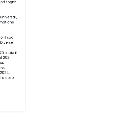
pri sogni:
universali,
smatiche
o. Il suo
 Diverse"
 inizia il
el 2021
na,
tiva
 2024,
 "Le cose