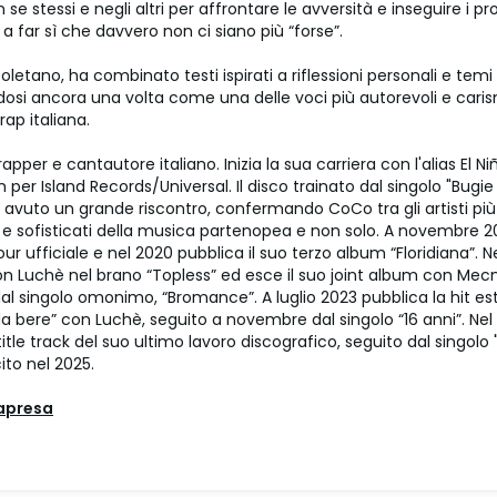
n se stessi e negli altri per affrontare le avversità e inseguire i pro
a far sì che davvero non ci siano più “forse”.
poletano, ha combinato testi ispirati a riflessioni personali e temi 
si ancora una volta come una delle voci più autorevoli e cari
rap italiana.
apper e cantautore italiano. Inizia la sua carriera con l'alias El Niñ
per Island Records/Universal. Il disco trainato dal singolo "Bugie
 avuto un grande riscontro, confermando CoCo tra gli artisti più
 e sofisticati della musica partenopea e non solo. A novembre 2019
ur ufficiale e nel 2020 pubblica il suo terzo album “Floridiana”. N
on Luchè nel brano “Topless” ed esce il suo joint album con Mec
al singolo omonimo, “Bromance”. A luglio 2023 pubblica la hit es
a bere” con Luchè, seguito a novembre dal singolo “16 anni”. Nel
title track del suo ultimo lavoro discografico, seguito dal singolo
cito nel 2025.
Lapresa