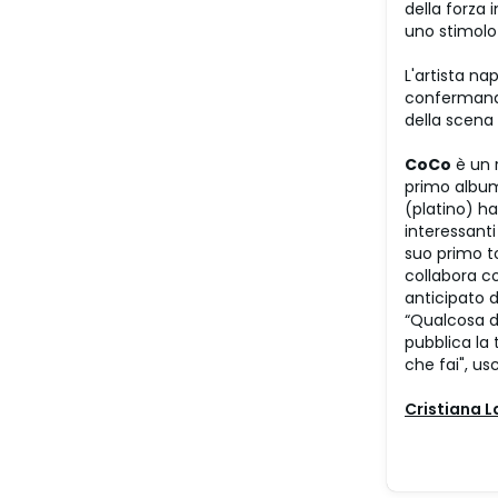
della forza i
uno stimolo 
L'artista na
confermando
della scena 
CoCo
è un r
primo album 
(platino) ha
interessanti
suo primo to
collabora c
anticipato d
“Qualcosa d
pubblica la 
che fai", us
Cristiana 