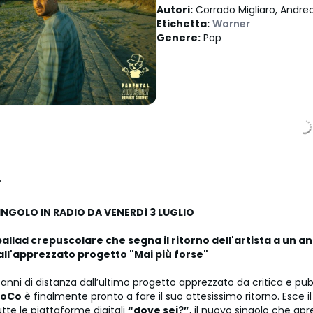
Autori
:
Corrado Migliaro, Andre
Etichetta
:
Warner
Genere
:
Pop
"
INGOLO IN RADIO DA VENERDì 3 LUGLIO
allad crepuscolare che segna il ritorno dell'artista a un an
all'apprezzato progetto "Mai più forse"
anni di distanza dall’ultimo progetto apprezzato da critica e pub
oCo
è finalmente pronto a fare il suo attesissimo ritorno. Esce i
utte le piattaforme digitali
“dove sei?”
, il nuovo singolo che apr