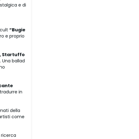
stalgica e di
 cult
“Bugie
o e proprio
, Startuffo
 Una ballad
ano
cante
tradurre in
mati della
artisti come
a ricerca