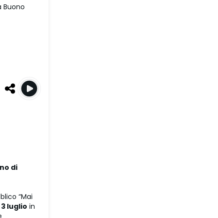
a Buono
no di
blico “Mai
l
3 luglio
in
e