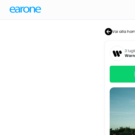
Vai alla ho
3 lugl
Warne