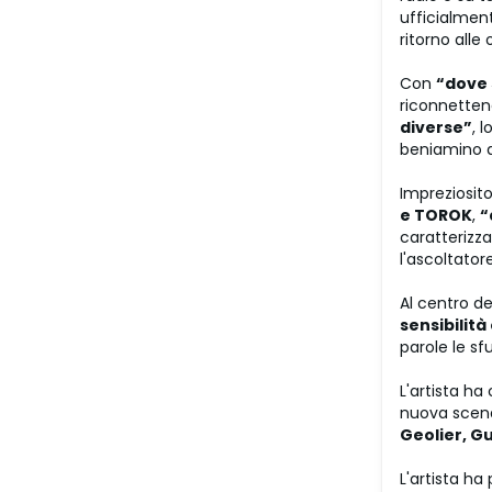
ufficialment
ritorno alle o
Con
“dove 
riconnetten
diverse”
, 
beniamino d
Impreziosit
e TOROK
,
“
caratterizz
l'ascoltator
Al centro de
sensibilità
parole le s
L'artista ha
nuova scena
Geolier, G
L'artista ha 