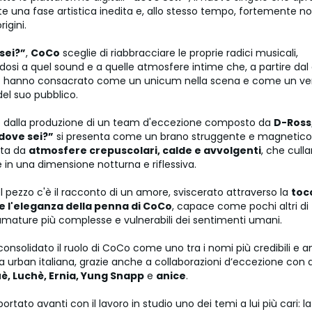
e una fase artistica inedita e, allo stesso tempo, fortemente no
rigini.
sei?”
,
CoCo
sceglie di riabbracciare le proprie radici musicali,
dosi a quel sound e a quelle atmosfere intime che, a partire dal
lo hanno consacrato come un unicum nella scena e come un ver
el suo pubblico.
o dalla produzione di un team d'eccezione composto da
D-Ross
dove sei?”
si presenta come un brano struggente e magnetico.
ata da
atmosfere crepuscolari, calde e avvolgenti
, che cull
e in una dimensione notturna e riflessiva.
l pezzo c'è il racconto di un amore, sviscerato attraverso la
toc
 e l'eleganza della penna di CoCo
, capace come pochi altri di 
fumature più complesse e vulnerabili dei sentimenti umani.
 consolidato il ruolo di CoCo come uno tra i nomi più credibili e a
 urban italiana, grazie anche a collaborazioni d’eccezione con 
uè, Luchè, Ernia, Yung Snapp
e
anice
.
portato avanti con il lavoro in studio uno dei temi a lui più cari: l