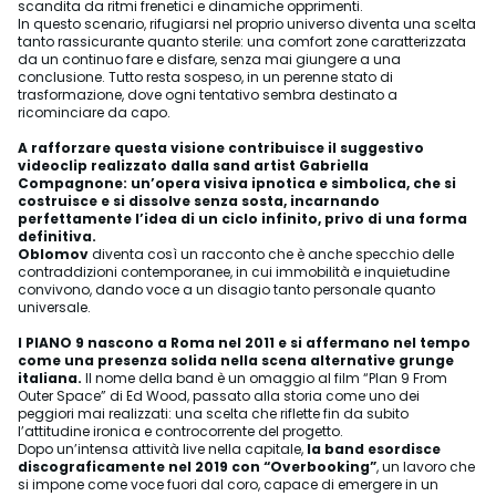
scandita da ritmi frenetici e dinamiche opprimenti.
In questo scenario, rifugiarsi nel proprio universo diventa una scelta
tanto rassicurante quanto sterile: una comfort zone caratterizzata
da un continuo fare e disfare, senza mai giungere a una
conclusione. Tutto resta sospeso, in un perenne stato di
trasformazione, dove ogni tentativo sembra destinato a
ricominciare da capo.
A rafforzare questa visione contribuisce il suggestivo
videoclip realizzato dalla sand artist Gabriella
Compagnone: un’opera visiva ipnotica e simbolica, che si
costruisce e si dissolve senza sosta, incarnando
perfettamente l’idea di un ciclo infinito, privo di una forma
definitiva.
Oblomov
diventa così un racconto che è anche specchio delle
contraddizioni contemporanee, in cui immobilità e inquietudine
convivono, dando voce a un disagio tanto personale quanto
universale.
I PIANO 9 nascono a Roma nel 2011 e si affermano nel tempo
come una presenza solida nella scena alternative grunge
italiana.
Il nome della band è un omaggio al film “Plan 9 From
Outer Space” di Ed Wood, passato alla storia come uno dei
peggiori mai realizzati: una scelta che riflette fin da subito
l’attitudine ironica e controcorrente del progetto.
Dopo un’intensa attività live nella capitale,
la band esordisce
discograficamente nel 2019 con “Overbooking”
, un lavoro che
si impone come voce fuori dal coro, capace di emergere in un