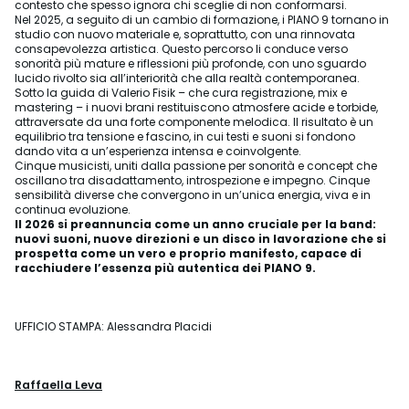
contesto che spesso ignora chi sceglie di non conformarsi.
Nel 2025, a seguito di un cambio di formazione, i PIANO 9 tornano in
studio con nuovo materiale e, soprattutto, con una rinnovata
consapevolezza artistica. Questo percorso li conduce verso
sonorità più mature e riflessioni più profonde, con uno sguardo
lucido rivolto sia all’interiorità che alla realtà contemporanea.
Sotto la guida di Valerio Fisik – che cura registrazione, mix e
mastering – i nuovi brani restituiscono atmosfere acide e torbide,
attraversate da una forte componente melodica. Il risultato è un
equilibrio tra tensione e fascino, in cui testi e suoni si fondono
dando vita a un’esperienza intensa e coinvolgente.
Cinque musicisti, uniti dalla passione per sonorità e concept che
oscillano tra disadattamento, introspezione e impegno. Cinque
sensibilità diverse che convergono in un’unica energia, viva e in
continua evoluzione.
Il 2026 si preannuncia come un anno cruciale per la band:
nuovi suoni, nuove direzioni e un disco in lavorazione che si
prospetta come un vero e proprio manifesto, capace di
racchiudere l’essenza più autentica dei PIANO 9.
UFFICIO STAMPA: Alessandra Placidi
Raffaella Leva