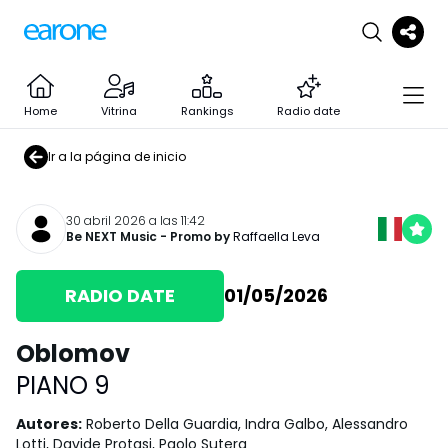
Home
Vitrina
Rankings
Radio date
Ir a la página de inicio
30 abril 2026 a las 11:42
Be NEXT Music
- Promo by
Raffaella Leva
RADIO DATE
01/05/2026
Oblomov
PIANO 9
Autores
:
Roberto Della Guardia, Indra Galbo, Alessandro
Lotti, Davide Protasi, Paolo Sutera