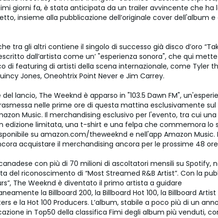
imi giorni fa, è stata anticipata da un trailer avvincente che ha 
getto, insieme alla pubblicazione dell’originale cover dell'album e 
he tra gli altri contiene il singolo di successo già disco d’oro “T
escritto dall’artista come un’ "esperienza sonora", che qui mett
o di featuring di artisti della scena internazionale, come Tyler t
Quincy Jones, Oneohtrix Point Never e Jim Carrey.
del lancio, The Weeknd è apparso in "103.5 Dawn FM", un'esperien
rasmessa nelle prime ore di questa mattina esclusivamente sul
azon Music. Il merchandising esclusivo per l'evento, tra cui una
n edizione limitata, una t-shirt e una felpa che commemora lo
 disponibile su amazon.com/theweeknd e nell'app Amazon Music. 
cora acquistare il merchandising ancora per le prossime 48 ore
canadese con più di 70 milioni di ascoltatori mensili su Spotify, n
ita del riconoscimento di “Most Streamed R&B Artist”. Con la pub
urs”, The Weeknd è diventato il primo artista a guidare
amente la Billboard 200, la Billboard Hot 100, la Billboard Artist 
ers e la Hot 100 Producers. L’album, stabile a poco più di un an
cazione in Top50 della classifica Fimi degli album più venduti, co