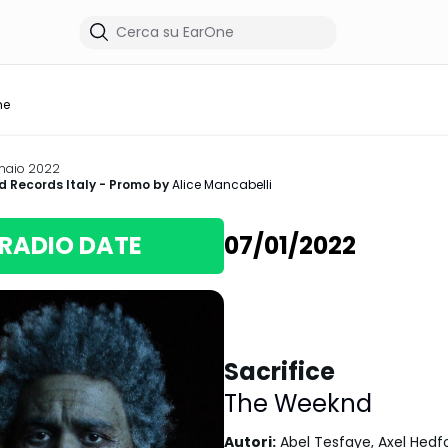
me
naio 2022
d Records Italy
- Promo by
Alice Mancabelli
RADIO DATE
07/01/2022
Sacrifice
The Weeknd
Autori
:
Abel Tesfaye, Axel Hedfo