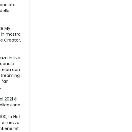
lanciato
della
ake My
e in mostra
he Creator,
za in live
 canale
 felpa con
 streaming
I fan
.
el 2021 è
blicazione
100, la Hot
no e mezzo
ntiene hit