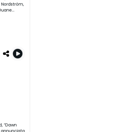
l Nordström,
 Duane
d, “Dawn
a, annunciata