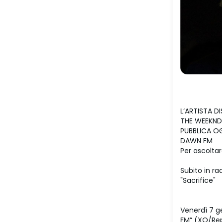
L’ARTISTA D
THE WEEKND
PUBBLICA O
DAWN FM
Per ascoltar
Subito in rad
"Sacrifice"
Venerdì 7 g
FM” (XO/Repu