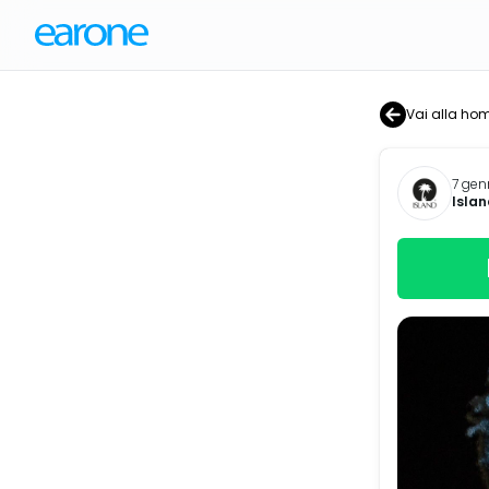
Vai alla ho
7 gen
Islan