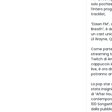
solo pochiss
l’intero pro
tracklist,
“Dawn FM”, c
Breath”, è d
un cast unic
Lil Wayne, 
Come parte 
streaming t
Twitch di Am
cappuccio i
live, è ora
potranno an
La pop star 
stata insign
di “After Ho
contemporane
100 Songwrit
dalla pubbli