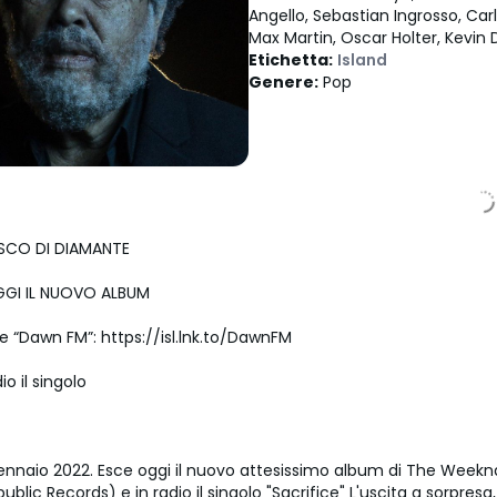
Angello, Sebastian Ingrosso, Car
Max Martin, Oscar Holter, Kevin
Mccord
Etichetta
:
Island
Genere
:
Pop
ISCO DI DIAMANTE
GGI IL NUOVO ALBUM
e “Dawn FM”: https://isl.lnk.to/DawnFM
io il singolo
ennaio 2022. Esce oggi il nuovo attesissimo album di The Weekn
blic Records) e in radio il singolo "Sacrifice" L'uscita a sorpres