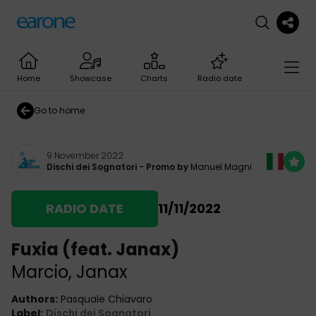
Home
Showcase
Charts
Radio date
Go to home
9 November 2022
Dischi dei Sognatori
- Promo by
Manuel Magni
RADIO DATE
11/11/2022
Fuxia (feat. Janax)
Marcio
,
Janax
Authors
:
Pasquale Chiavaro
Label
:
Dischi dei Sognatori