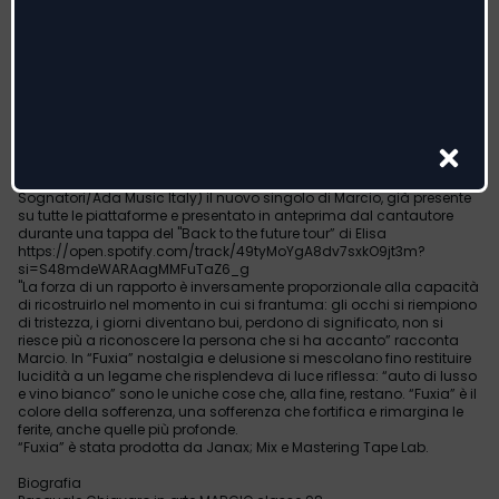
MARCIO
il nuovo singolo
"FUXIA”
in radio da venerdì 11 novembre, già su tutte le piattaforme digitali
Sarà in radio da venerdì 11 novembre “Fuxia” (Dischi dei
Sognatori/Ada Music Italy) il nuovo singolo di Marcio, già presente
su tutte le piattaforme e presentato in anteprima dal cantautore
durante una tappa del "Back to the future tour” di Elisa
https://open.spotify.com/track/49tyMoYgA8dv7sxkO9jt3m?
si=S48mdeWARAagMMFuTaZ6_g
"La forza di un rapporto è inversamente proporzionale alla capacità
di ricostruirlo nel momento in cui si frantuma: gli occhi si riempiono
di tristezza, i giorni diventano bui, perdono di significato, non si
riesce più a riconoscere la persona che si ha accanto” racconta
Marcio. In “Fuxia” nostalgia e delusione si mescolano fino restituire
lucidità a un legame che risplendeva di luce riflessa: “auto di lusso
e vino bianco” sono le uniche cose che, alla fine, restano. “Fuxia” è il
colore della sofferenza, una sofferenza che fortifica e rimargina le
ferite, anche quelle più profonde.
“Fuxia” è stata prodotta da Janax; Mix e Mastering Tape Lab.
Biografia