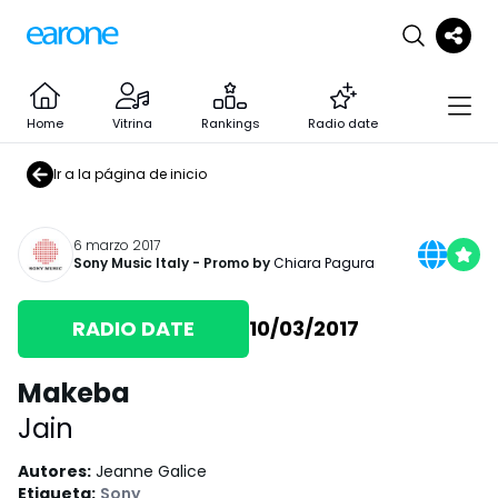
Home
Vitrina
Rankings
Radio date
Ir a la página de inicio
6 marzo 2017
Sony Music Italy
- Promo by
Chiara Pagura
RADIO DATE
10/03/2017
Makeba
Jain
Autores
:
Jeanne Galice
Etiqueta
:
Sony