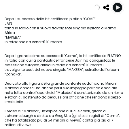
Dopo il successo della hit certificata platino “COME”
JAIN
torna in radio con il nuovo travolgente singolo ispirato a Mama
Africa
“MAKEBA”
in rotazione da venerdì 10 marzo
Dopo il grandissimo successo di “Come”, la hit certificata PLATINO
in Italia con cui la cantautrice francese Jain ha conquistato le
classifiche europee, arriva in radio da venerdì 10 marzo il
travolgente beat del nuovo singolo “MAKEBA”, estratto dall’album
“Zanaka”.
Dedicato alla figura della grande cantante sudafricana Miriam
Makeba, conosciuta anche per il suo impegno politico e sociale
nella lotta contro l’apartheid, “Makeba” è caratterizzato da un ritmo
elettronic , sostenuto da percussioni africane che rendono il pezzo
irresistibile.
Il video di “Makeba”, un’esplosione di luci e colori, girato a
Johannesburgh e diretto da Greg&Lio (gli stessi registi di “Come”,
che ha totalizzato più di 54 milioni di views) conta già più di 7
milioni di views.