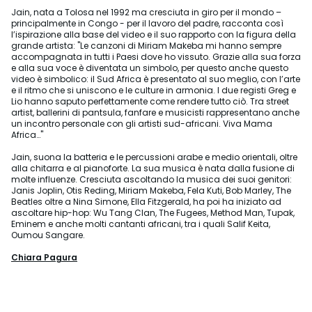
Jain, nata a Tolosa nel 1992 ma cresciuta in giro per il mondo –
principalmente in Congo - per il lavoro del padre, racconta così
l’ispirazione alla base del video e il suo rapporto con la figura della
grande artista: "Le canzoni di Miriam Makeba mi hanno sempre
accompagnata in tutti i Paesi dove ho vissuto. Grazie alla sua forza
e alla sua voce è diventata un simbolo, per questo anche questo
video è simbolico: il Sud Africa è presentato al suo meglio, con l’arte
e il ritmo che si uniscono e le culture in armonia. I due registi Greg e
Lio hanno saputo perfettamente come rendere tutto ciò. Tra street
artist, ballerini di pantsula, fanfare e musicisti rappresentano anche
un incontro personale con gli artisti sud-africani. Viva Mama
Africa…"
Jain, suona la batteria e le percussioni arabe e medio orientali, oltre
alla chitarra e al pianoforte. La sua musica è nata dalla fusione di
molte influenze. Cresciuta ascoltando la musica dei suoi genitori:
Janis Joplin, Otis Reding, Miriam Makeba, Fela Kuti, Bob Marley, The
Beatles oltre a Nina Simone, Ella Fitzgerald, ha poi ha iniziato ad
ascoltare hip-hop: Wu Tang Clan, The Fugees, Method Man, Tupak,
Eminem e anche molti cantanti africani, tra i quali Salif Keita,
Oumou Sangare.
Chiara Pagura