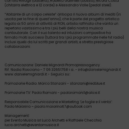
con Elio Rivagli (batteria), Roberto Gallinelli (basso), Nicola Costa
(chitarra elettrica e 12 corde) e Alessandro Valle (pedal steel).
“Abitante di un corpo celeste” anticipa il nuovo album di inediti (in
uscita per la fine di quest’anno), che è parte del progetto artistico
legato ai 50 anni di attività di RON, artista raffinato che vanta un
repertorio vastissimo e tra i più belli della nostra musica
cantautorale. Con il suo talento ed intuizioni compositive ha
firmato molti successi (tuttora tra i più programmate nelle hit radio)
inclusi quelli da lui scritti per grandi artisti, e stretto prestigiose
collaborazioni.
Comunicazione: Daniele Mignardi Promopressagency
Rif. Nadia Rosciano - T 06 32651758 r.a. - info@danielemignardi.it
www.danielemignardi.it - Seguici su:
Promozione Radio: Marco Stanzani - stanzani@redblue.it
Promozione TV: Paolo Romani - paoloromani1@alice.it
Responsabile Comunicazione e Marketing ‘Le foglie e il vento’:
Paolo Maiorino – paolo.maiorino67@outlook.com
Management:
per Evento Musica srl Luca Archetti e Raffaele Checchia
luca.archetti@eventomusica.it