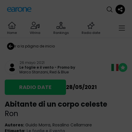
Home
Vitrina
Rankings
Radio date
Ir a la página de inicio
26 mayo 2021
Le foglie e il vento
- Promo by
Marco Stanzani
,
Red & Blue
RADIO DATE
28/05/2021
Abitante di un corpo celeste
Ron
Autores
:
Guido Morra, Rosalino Cellamare
Etiqueta
:
Le foglie e il vento