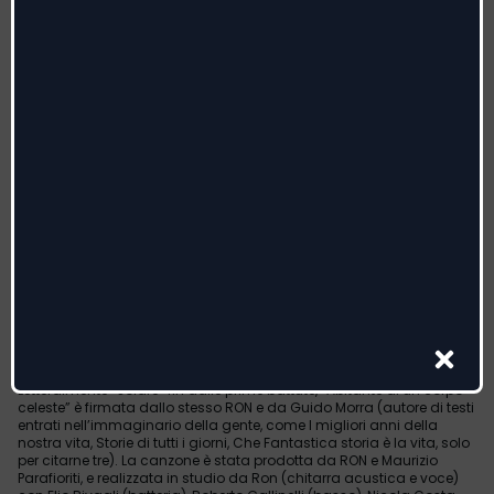
RON
“ABITANTE DI UN CORPO CELESTE”
LA NUOVA CANZONE DI UNO DEI PROTAGONISTI
DELLA NOSTRA MUSICA D’AUTORE
Dal 28 maggio in radio e sulle piattaforme digitali
Il singolo anticipa il nuovo album (in uscita a fine anno)
“Abitante di un corpo celeste” è la nuova canzone di RON, uno dei
protagonisti della nostra musica d’autore, tra i più sensibili,
apprezzato dal pubblico e stimato da colleghi e addetti ai lavori.
In radio e sulle piattaforme digitali dal 28 maggio, il singolo sarà
accompagnato da un videoclip diretto da Gianluca Calu
Montesano.
Letteralmente “solare” fin dalle prime battute, “Abitante di un corpo
celeste” è firmata dallo stesso RON e da Guido Morra (autore di testi
entrati nell’immaginario della gente, come I migliori anni della
nostra vita, Storie di tutti i giorni, Che Fantastica storia è la vita, solo
per citarne tre). La canzone è stata prodotta da RON e Maurizio
Parafioriti, e realizzata in studio da Ron (chitarra acustica e voce)