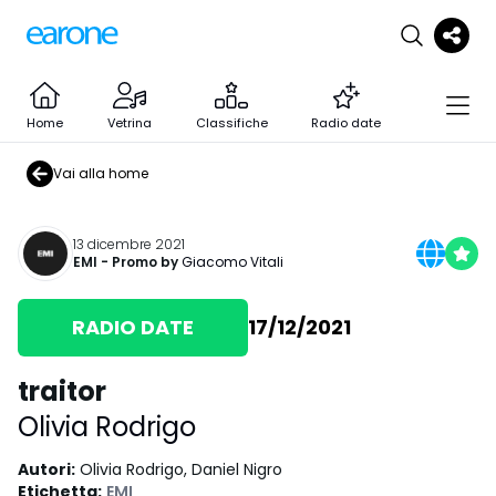
Home
Vetrina
Classifiche
Radio date
Vai alla home
13 dicembre 2021
EMI
- Promo by
Giacomo Vitali
RADIO DATE
17/12/2021
traitor
Olivia Rodrigo
Autori
:
Olivia Rodrigo, Daniel Nigro
Etichetta
:
EMI