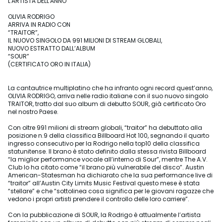
L'ARTISTA DELL'ANNO
OLIVIA RODRIGO
ARRIVA IN RADIO CON
“TRAITOR”,
IL NUOVO SINGOLO DA 991 MILIONI DI STREAM GLOBALI,
NUOVO ESTRATTO DALL’ALBUM
“SOUR”
(CERTIFICATO ORO IN ITALIA)
La cantautrice multiplatino che ha infranto ogni record quest’anno,
OLIVIA RODRIGO, arriva nelle radio italiane con il suo nuovo singolo
TRAITOR, tratto dal suo album di debutto SOUR, già certificato Oro
nel nostro Paese.
Con oltre 991 milioni di stream globali, “traitor” ha debuttato alla
posizione n.9 della classifica Billboard Hot 100, segnando il quarto
ingresso consecutivo per la Rodrigo nella top10 della classifica
statunitense. Il brano è stato definito dalla stessa rivista Billboard
“la miglior performance vocale all’interno di Sour”, mentre The A.V.
Club lo ha citato come “il brano più vulnerabile del disco”. Austin
American-Statesman ha dichiarato che la sua performance live di
“traitor” all’Austin City Limits Music Festival questo mese è stata
“stellare” e che “sottolinea cosa significa per le giovani ragazze che
vedono i propri artisti prendere il controllo delle loro carriere”.
Con la pubblicazione di SOUR, la Rodrigo è attualmente l’artista