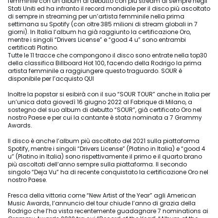
femminile con un album di debutto con più stream di sempre negli
Stati Uniti ed ha infranto il record mondiale per il disco più ascoltato
di sempre in streaming per un’artista femminile nella prima
settimana su Spotify (con oltre 385 milioni di stream globali in 7
giorni). In Italia l’album ha già raggiunto la certificazione Oro,
mentre i singoli “Drivers License” e “good 4 u” sono entrambi
certificati Platino.
Tutte le 11 tracce che compongono il disco sono entrate nella top30
della classifica Billboard Hot 100, facendo della Rodrigo la prima
artista femminile a raggiungere questo traguardo. SOUR è
disponibile per l’acquisto QUI
Inoltre la popstar si esibirà con il suo “SOUR TOUR” anche in Italia per
un’unica data giovedì 16 giugno 2022 al Fabrique di Milano, a
sostegno del suo album di debutto “SOUR”, già certificato Oro nel
nostro Paese e per cui la cantante è stata nominata a 7 Grammy
Awards.
Il disco è anche l’album più ascoltato del 2021 sulla piattaforma
Spotify, mentre i singoli “Drivers License” (Platino in Italia) e “good 4
u” (Platino in Italia) sono rispettivamente il primo e il quarto brano
più ascoltati dell’anno sempre sulla piattaforma. Il secondo
singolo “Deja Vu” ha di recente conquistato la certificazione Oro nel
nostro Paese.
Fresca della vittoria come “New Artist of the Year” agli American
Music Awards, l’annuncio del tour chiude l’anno di grazia della
Rodrigo che l’ha vista recentemente guadagnare 7 nominations ai