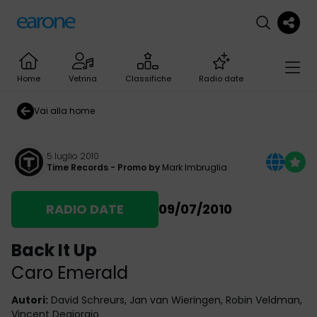
Home
Vetrina
Classifiche
Radio date
Vai alla home
5 luglio 2010
Time Records
- Promo by
Mark Imbruglia
RADIO DATE
09/07/2010
Back It Up
Caro Emerald
Autori
:
David Schreurs, Jan van Wieringen, Robin Veldman,
Vincent Degiorgio