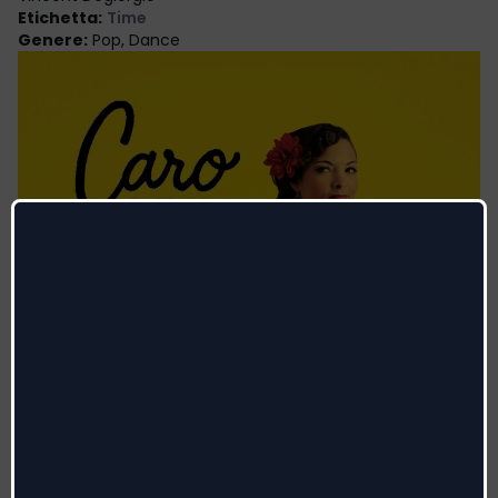
Etichetta
:
Time
Genere
:
Pop, Dance