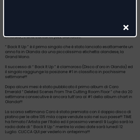
Caroline Esmeralda van der Leeuw (nata il 26 Aprile del 1981 ad
Amsterdam), meglio conosciuta con il suo nome d’arte Caro
Emerald , è una cantante jazz olandese.
“ Back It Up ” è il primo singolo che è stato lanciato esattamente un
anno fa in Olanda da una piccolissima etichetta olandese, la
Grand Mono.
Il successo di “ Back It Up ” è clamoroso (Disco d’oro in Olanda) ed
il singolo raggiunge la posizione #1 in classifica in pochissime
settimane!!!
Dopo alcuni mesi è stato pubblicato il primo album di Caro
Emerald “ Deleted Scenes From The Cutting Room Floor ” che da 20
settimane consecutive è ancora tutt’ora al #1 della album chart in
Olanda!!!
La scorsa settimana Caro è stata premiata con il doppio disco di
platino per le oltre 135 mila copie vendute solo nel suo paese!!! TIME
ha firmato l’Artista per l’Italia ed il prossimo venerdì 9 Luglio sarà la
radio date di “ Back It Up ” mentre la video date sarà lunedì 12
Luglio. CLICCA QUI per vederlo in anteprima!!!