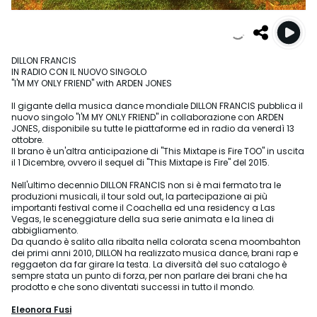
DILLON FRANCIS
IN RADIO CON IL NUOVO SINGOLO
"I'M MY ONLY FRIEND" with ARDEN JONES
Il gigante della musica dance mondiale DILLON FRANCIS pubblica il
nuovo singolo "I'M MY ONLY FRIEND" in collaborazione con ARDEN
JONES, disponibile su tutte le piattaforme ed in radio da venerdì 13
ottobre.
Il brano è un'altra anticipazione di "This Mixtape is Fire TOO" in uscita
il 1 Dicembre, ovvero il sequel di "This Mixtape is Fire" del 2015.
Nell'ultimo decennio DILLON FRANCIS non si è mai fermato tra le
produzioni musicali, il tour sold out, la partecipazione ai più
importanti festival come il Coachella ed una residency a Las
Vegas, le sceneggiature della sua serie animata e la linea di
abbigliamento.
Da quando è salito alla ribalta nella colorata scena moombahton
dei primi anni 2010, DILLON ha realizzato musica dance, brani rap e
reggaeton da far girare la testa. La diversità del suo catalogo è
sempre stata un punto di forza, per non parlare dei brani che ha
prodotto e che sono diventati successi in tutto il mondo.
Eleonora Fusi