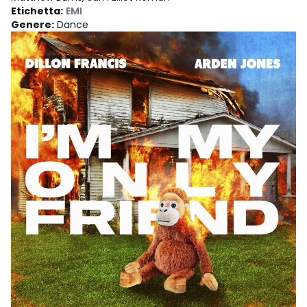
Etichetta
:
EMI
Genere
:
Dance