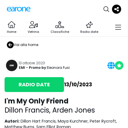
Home
Vetrina
Classifiche
Radio date
Vai alla home
13 ottobre 2023
EMI
- Promo by
Eleonora Fusi
RADIO DATE
13/10/2023
I'm My Only Friend
Dillon Francis
,
Arden Jones
Autori
:
Dillon Hart Francis, Maya Kurchner, Peter Rycroft,
Matthew Burns, Sam Elliot Roman