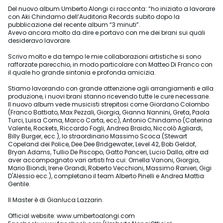
Del nuovo album Umberto Alongi ci racconta: “ho iniziato a lavorare
con Aki Chindamo dell’Auditoria Records subito dopo la
pubblicazione del recente album “3 minuti”.
Avevo ancora molto da dire e portavo con me dei brani sui quali
desideravo lavorare.
Scrivo molto e da tempo le mie collaborazioni artistiche si sono
rafforzate parecchio, in modo particolare con Matteo Di Franco con
il quale ho grande sintonia e profonda amicizia.
Stiamo lavorando con grande attenzione agli arrangiamenti e alla
produzione, i nuovi brani stanno ricevendo tutte le cure necessarie.
Il nuovo album vede musicisti strepitosi come Giordano Colombo
(Franco Battiato, Max Pezzali, Giorgia, Gianna Nannini, Greta, Paola
Turci, Luisa Corna, Marco Carta, ecc), Antonio Chindamo (Caterina
Valente, Rockets, Riccardo Fogli, Andrea Braido, Niccolò Agliardi,
Billy Burger, ecc.), lo straordinario Massimo Scoca (Stewart
Copeland dei Police, Dee Dee Bridgewater, Level 42, Bob Geldof,
Bryan Adams, Tullio De Piscopo, Gatto Panceri, Lucio Dalla, oltre ad
aver accompagnato vari artisti fra cui: Ornella Vanoni, Giorgia,
Mario Biondi, Irene Grandi, Roberto Vecchioni, Massimo Ranieri, Gigi
D'Alessio ecc.), completano il team Alberto Pinelli e Andrea Mattia
Gentile.
Il Master è di Gianluca Lazzarin.
Official website: www.umbertoalongi.com