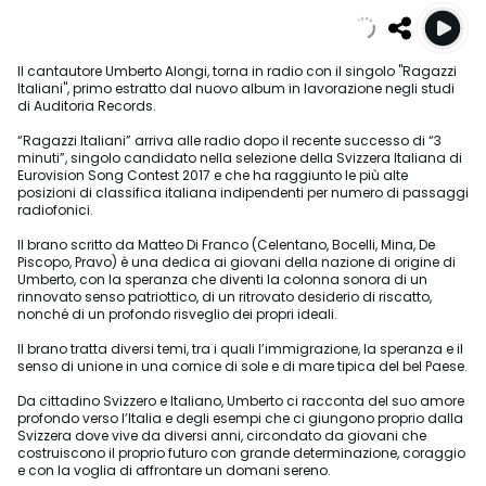
Il cantautore Umberto Alongi, torna in radio con il singolo "Ragazzi
Italiani", primo estratto dal nuovo album in lavorazione negli studi
di Auditoria Records.
“Ragazzi Italiani” arriva alle radio dopo il recente successo di “3
minuti”, singolo candidato nella selezione della Svizzera Italiana di
Eurovision Song Contest 2017 e che ha raggiunto le più alte
posizioni di classifica italiana indipendenti per numero di passaggi
radiofonici.
Il brano scritto da Matteo Di Franco (Celentano, Bocelli, Mina, De
Piscopo, Pravo) è una dedica ai giovani della nazione di origine di
Umberto, con la speranza che diventi la colonna sonora di un
rinnovato senso patriottico, di un ritrovato desiderio di riscatto,
nonché di un profondo risveglio dei propri ideali.
Il brano tratta diversi temi, tra i quali l’immigrazione, la speranza e il
senso di unione in una cornice di sole e di mare tipica del bel Paese.
Da cittadino Svizzero e Italiano, Umberto ci racconta del suo amore
profondo verso l’Italia e degli esempi che ci giungono proprio dalla
Svizzera dove vive da diversi anni, circondato da giovani che
costruiscono il proprio futuro con grande determinazione, coraggio
e con la voglia di affrontare un domani sereno.