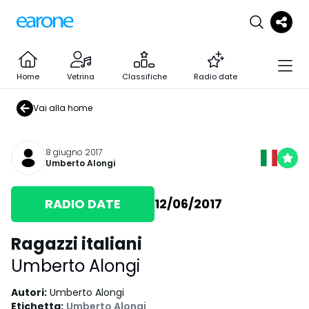
Home
Vetrina
Classifiche
Radio date
Vai alla home
8 giugno 2017
Umberto Alongi
RADIO DATE
12/06/2017
Ragazzi italiani
Umberto Alongi
Autori
:
Umberto Alongi
Etichetta
:
Umberto Alongi