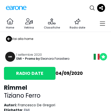
Home
Vetrina
Classifiche
Radio date
Vai alla home
1 settembre 2020
EMI
- Promo by
Eleonora Forastiero
RADIO DATE
04/09/2020
Rimmel
Tiziano Ferro
Autori
:
Francesco De Gregori
Etichetta
:
EMI