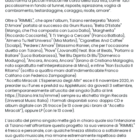
dato forma a piccoli miracoli nel corso della sua vita, come “luci
piccolissime in fondo al tunnel, risposte, ispirazione, voglia di
cambiamento, testardaggine, coraggio, risate, amore”.
Oltre a "RIMMEL", che apre l’album, Tiziano reinterpreta "Morirò
D’Amore" portata al successo da Giuni Russo, "Bella D’Estate"
(Mango, che l’ha composta con Lucio Dalla), "Margherita"
(Riccardo Cocciante), "E Ti Vengo a Cercare" (Franco Battiato),
"Almeno Tu Nell’Universo" (Mia Martini), "Cigarettes And Coffee"
(Scialpi), "Perdere L’Amore" (Massimo Ranieri, che per l’occasione
duetta con Tiziano), "Piove" (Jovanotti) feat. Box of Beats, "Portami a
Ballare" (Luca Barbarossa), "Nel Blu Dipinto Di Blu"(Domenico
Modugno), "Ancora, Ancora, Ancora" (brano di Cristiano Malgioglio,
noto soprattutto nell’interpretazione di Mina), e infine "Non Escludo Il
Ritorno" (scritto a quattro mani dall’indimenticabile Franco
Califano con Federico Zampaglione).
“Accetto Miracoli: L’Esperienza degli Altri” esce il 6 novembre 2020, in
preorder su iTunes e preAdd su AppleMusic da giovedì 3 settembre,
contemporaneamente all’uscita del singolo (tutto al link
https://tiziano.lnk.to/rimmel) sempre su etichetta Virgin Records
(Universal Music Italia). I formati disponibili sono: doppio CD e
album digitale con 25 tracce (le 13 cover più i brani di “Accetto
Miracoli”), oppure LP (con le 13 cover).
L’ascolto del primo singolo mette già in chiaro quale sia l’intenzione
di Tiziano nell’affrontare questo progetto: la sua versione di "RIMMEL"
è fresca e personale, con qualche finezza stilistica a sottolineare il
suo gusto musicale, ma rimane estremamente rispettosa della