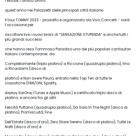
l’estate, l’artista arriva
quest’anno nei Palazzetti delle principali città italiane.
Il tour TOMMY 2023 - prodotto e organizzato da Vivo Concerti - sarà
l’occasione per
ascoltare live i nuovi brani di “SENSAZIONE STUPENDA” e anche tutti i
più grandi successi
che hanno reso Tommaso Paradiso uno dei più popolari cantautori
italiani contemporanei: da
Completamente (triplo platino) a Riccione (quadruplo platino), fino
a Ricordami (disco di
platino) e Non avere Paura, entrato nella Top Ten di tutte le
classifiche (FIMI/Gfk, Spotify,
Airplay EarOne, iTunes e Apple Music) e certificato triplo disco di
platino; e ancora fra gli altri
Felicità Puttana (quadruplo platino), Da Sola In The Night (disco di
platino), Promiscuità, Fine
Dell’Estate (disco d’oro), Zero Stare Sereno (disco di platino), Tutte Le
Notti (disco d’oro) e