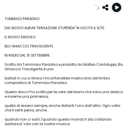
TOMMASO PARADISO
DAL NUOVO ALBUM 'SENSAZIONE STUPENDA' IN USCITA IL 6/10
IL NUOVO SINGOLO
BLU GHIACCIO TRAVOLGENTE
IN RADIO DAL 15 SETTEMBRE
Scritto da Tommaso Paradiso e prodotto da Matteo Cantaluppi, Blu
Ghiaccio Travolgente è una
ballad in cui si ritrova l’inconfondibile malinconia del timbro
compositivo di Tommaso Paradiso.
Questo disco l’ho scritto per te, versi del brano che sono una dedica
e insieme una promessa,
quella di esserci sempre, anche distanti l’uno dall’altra. Ogni volta
che ti senti persa, anche
quando non ci sarò /quando questo mondo ti sta crollando
addosso/ vola con la nostra musica