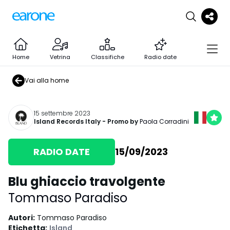
Home
Vetrina
Classifiche
Radio date
Vai alla home
15 settembre 2023
Island Records Italy
- Promo by
Paola Corradini
RADIO DATE
15/09/2023
Blu ghiaccio travolgente
Tommaso Paradiso
Autori
:
Tommaso Paradiso
Etichetta
:
Island