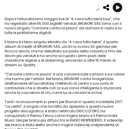
Dopo il fortunatissimo viaggio live di “A casa tutto bene tour”, che
ha registrato oltre 65.000 biglietti venduti, BRUNORI SAS torna con il
nuovo singolo “Canzone contro la paura” da domani in radio e su
tutte le piattaforme digitali.
Il brano è il terzo singolo estratto da “A casa tutto bene”, il quarto
album di inediti di BRUNORI SAS, uscito lo scorso 20 gennaio per
Picicca dischi, che ha debuttato sul podio della classifica Fimi dei
dischi più venduti e ha anche occupato i primi posti delle
classifiche digitali e di streaming, arrivando a oltre 15 milioni di
stream su Spotify.
“Canzone contro la paura” è una canzone sulle canzoni e sul valore
che hanno per l’artista. Nel brano, BRUNORI canta rivolgendosi
direttamente all’ascoltatore, mettendo al centro il suo ruolo di
cantautore che si diverte con la sua ironia intelligente a stuzzicare
anche la coscienza di chi, come lui, le canzoni le scrive.
Tanti i riconoscimenti e i premi per Brunori in questo incredibile 2017:
“La verità”, il singolo che ha fatto da apripista a questo nuovo
progetto discografico, è stato certificato DISCO D’ORO, ha
conquistato il Premio Tenco come miglior brano e il Premio Indie
Music Like per brano più diffuso tra le RADIO INDIPENDENTI. Il videoclip
del brano è stato eletto anche il miglior videoclip indipendente al