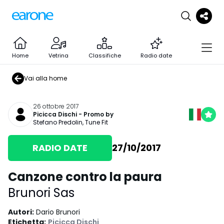
Home
Vetrina
Classifiche
Radio date
Vai alla home
26 ottobre 2017
Picicca Dischi
- Promo by
Stefano Predolin
,
Tune Fit
RADIO DATE
27/10/2017
Canzone contro la paura
Brunori Sas
Autori
:
Dario Brunori
Etichetta
:
Picicca Dischi