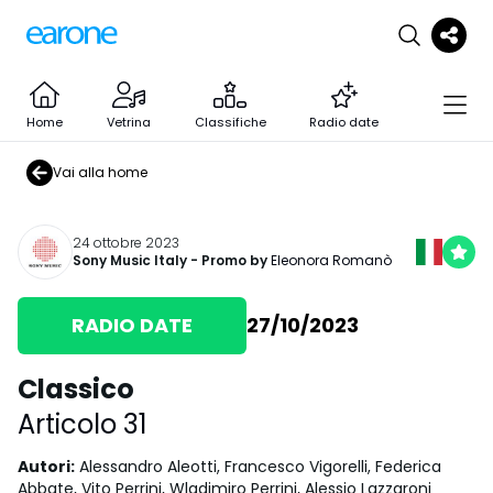
Home
Vetrina
Classifiche
Radio date
Vai alla home
24 ottobre 2023
Sony Music Italy
- Promo by
Eleonora Romanò
RADIO DATE
27/10/2023
Classico
Articolo 31
Autori
:
Alessandro Aleotti, Francesco Vigorelli, Federica
Abbate, Vito Perrini, Wladimiro Perrini, Alessio Lazzaroni