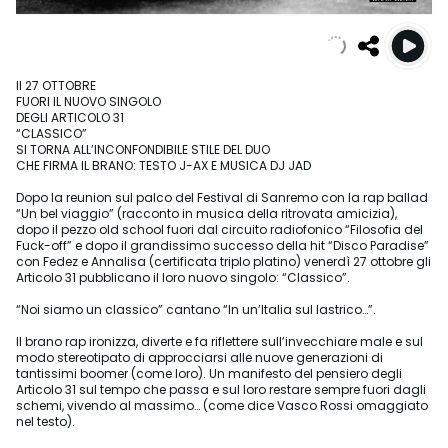
Il 27 OTTOBRE
FUORI IL NUOVO SINGOLO
DEGLI ARTICOLO 31
“CLASSICO”
SI TORNA ALL’INCONFONDIBILE STILE DEL DUO
CHE FIRMA IL BRANO: TESTO J-AX E MUSICA DJ JAD
Dopo la reunion sul palco del Festival di Sanremo con la rap ballad
“Un bel viaggio” (racconto in musica della ritrovata amicizia),
dopo il pezzo old school fuori dal circuito radiofonico “Filosofia del
Fuck-off” e dopo il grandissimo successo della hit “Disco Paradise”
con Fedez e Annalisa (certificata triplo platino) venerdì 27 ottobre gli
Articolo 31 pubblicano il loro nuovo singolo: “Classico”.
“Noi siamo un classico” cantano “In un’Italia sul lastrico…”.
Il brano rap ironizza, diverte e fa riflettere sull’invecchiare male e sul
modo stereotipato di approcciarsi alle nuove generazioni di
tantissimi boomer (come loro). Un manifesto del pensiero degli
Articolo 31 sul tempo che passa e sul loro restare sempre fuori dagli
schemi, vivendo al massimo… (come dice Vasco Rossi omaggiato
nel testo).