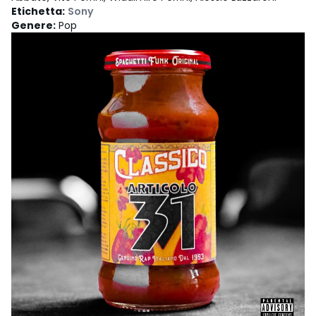
Etichetta
:
Sony
Genere
:
Pop